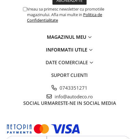
TRICOURI HONDA
TRICOURI MERCEDES
Vreau sa primesc newsletter cu promotiile
magazinului. Afla mai multe in
Politica de
TRICOURI OPEL
Confidentialitate
TRICOURI PEUGEOT
TRICOURI RENAULT
MAGAZINUL MEU
TRICOURI SEAT
TRICOURI SKODA
INFORMATII UTILE
TRICOURI VOLKSWAGEN
DATE COMERCIALE
TRICOURI VOLVO
PENTRU PASIONATII AUTO
SUPORT CLIENTI
TRICOURI AMUZANTE
0743351271
TRICOURI ANIVERSARE
info@autodeco.ro
TRICOURI CU MESAJE
SOCIAL
URMARESTE-NE IN SOCIAL MEDIA
TRICOURI CU PROFESII
TRICOURI CUPLURI/TINERI
CASATORITI
TRICOURI DAMA