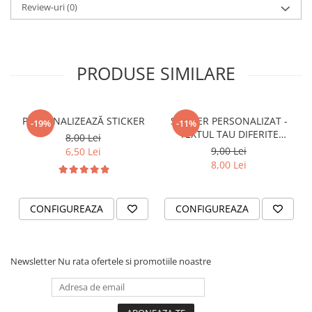
STICKERE PRINTATE
Review-uri
(0)
STICKERE UTILAJE AGRICOLE
VANATOARE - PESCUIT
PRODUSE SIMILARE
STICKERE PERSONALIZATE
PRODUSE PERSONALIZATE FIRME
CARTI DE VIZITA
PERSONALIZEAZĂ STICKER
STICKER PERSONALIZAT -
-19%
-11%
ECHIPAMENT DE LUCRU
TEXTUL TAU DIFERITE
8,00 Lei
PERSONALIZAT
FONTURI
9,00 Lei
6,50 Lei
PLACUTE INFORMATIVE
8,00 Lei
BANNERE PERSONALIZATE
TRICOURI PERSONALIZATE
CONFIGUREAZA
CONFIGUREAZA
TRICOURI MĂRCI AUTO
TRICOURI AUDI
TRICOURI BMW
Newsletter
Nu rata ofertele si promotiile noastre
TRICOURI DACIA
TRICOURI FORD