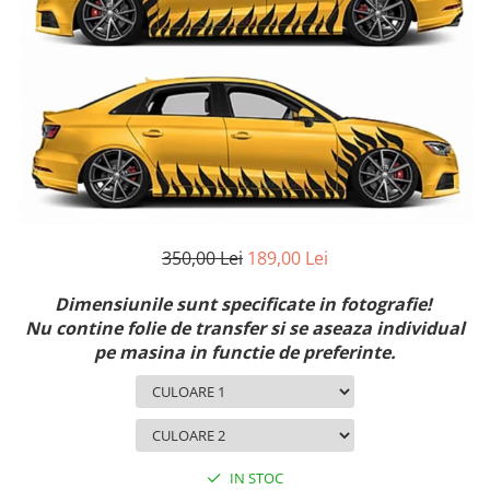
MAZDA
MERCEDES
OPEL
PEUGEOT
RENAULT
SEAT
SKODA
VOLKSWAGEN
VOLVO
350,00 Lei
189,00 Lei
STICKERE STALPI
STALPI MARCI AUTO
Dimensiunile sunt specificate in fotografie!
TOP VANZARI
Nu contine folie de transfer si se aseaza individual
pe masina in functie de preferinte.
STICKERE PARBRIZ
STICKERE STALPI SI GEAM MIC
STICKERE CAMUFLAJ
STICKERE PENTRU FIRME
IN STOC