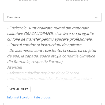
PARASOLARE
PAUL WALKER STICKER
Descriere
PENTRU FETE
PRODUSE IN TRENDING
- Stickerele sunt realizate numai din materiale
calitative-ORACAL/ORAFOL si se livreaza pregatite
SETURI STICKERE
cu folie de transfer pentru aplicare profesionala.
STICKERE CAPAC REZERVOR
- Coletul contine si instructiuni de aplicare.
STICKERE CRĂCIUN
- De asemenea sunt rezistente, la spalarea cu jetul
STICKERE CU ANIMALE
de apa, la zapada, soare etc.(la conditiile climatice
din Romania, respectiv Europa).
STICKERE GEAM MIC
Atentie!
STICKERE JDM
- Afisarea culorilor depinde de calibrarea
STICKERE PENTRU CAPOTA
monitorului/ecranului dvs. Este posibil sa existe
mici diferente de nuante.
STICKERE PENTRU LATERALE
VEZI MAI MULT
STICKERE PERSONALIZATE
- Pentru stickere personalizate si pentru a vizualiza
Informatii conformitate produs
STICKERE PRAGURI
portofoliul nostru va rugam sa ne contactati
aici!