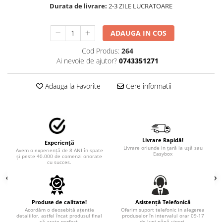
STICKERE MARI
Durata de livrare:
2-3 ZILE LUCRATOARE
STICKERE CAMIOANE
DAF
ADAUGA IN COS
IVECO
Cod Produs:
264
MAN
Ai nevoie de ajutor?
0743351271
MERCEDES CAMIOANE
RENAULT CAMIOANE
Adauga la Favorite
Cere informatii
VOLVO CAMIOANE
STICKERE MOTO/ATV
18+ STICKER
4X4/OFF ROAD STICKER
Livrare Rapidă!
Experiență
Livrare oriunde in țară la ușă sau
Avem o experiență de 8 ANI în spate
BABY ON BOARD
Easybox
și peste 40.000 de comenzi onorate
cu succes.
CAR AUDIO
DIVERSE
DRIFT
Produse de calitate!
Asistență Telefonică
Acordăm o deosebită ațentie
Oferim suport telefonic in alegerea
LOW STICKERS
detaliilor, astfel încat produsul final
produselor în intervalul orar 09-17
să arate perfect.
de luni până vineri.