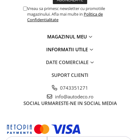
TRICOURI HONDA
TRICOURI MERCEDES
Vreau sa primesc newsletter cu promotiile
magazinului. Afla mai multe in
Politica de
TRICOURI OPEL
Confidentialitate
TRICOURI PEUGEOT
TRICOURI RENAULT
MAGAZINUL MEU
TRICOURI SEAT
TRICOURI SKODA
INFORMATII UTILE
TRICOURI VOLKSWAGEN
DATE COMERCIALE
TRICOURI VOLVO
PENTRU PASIONATII AUTO
SUPORT CLIENTI
TRICOURI AMUZANTE
0743351271
TRICOURI ANIVERSARE
info@autodeco.ro
TRICOURI CU MESAJE
SOCIAL
URMARESTE-NE IN SOCIAL MEDIA
TRICOURI CU PROFESII
TRICOURI CUPLURI/TINERI
CASATORITI
TRICOURI DAMA