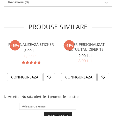
STICKERE PRINTATE
Review-uri
(0)
STICKERE UTILAJE AGRICOLE
VANATOARE - PESCUIT
PRODUSE SIMILARE
STICKERE PERSONALIZATE
PRODUSE PERSONALIZATE FIRME
CARTI DE VIZITA
PERSONALIZEAZĂ STICKER
STICKER PERSONALIZAT -
-19%
-11%
ECHIPAMENT DE LUCRU
TEXTUL TAU DIFERITE
8,00 Lei
PERSONALIZAT
FONTURI
9,00 Lei
6,50 Lei
PLACUTE INFORMATIVE
8,00 Lei
BANNERE PERSONALIZATE
TRICOURI PERSONALIZATE
CONFIGUREAZA
CONFIGUREAZA
TRICOURI MĂRCI AUTO
TRICOURI AUDI
TRICOURI BMW
Newsletter
Nu rata ofertele si promotiile noastre
TRICOURI DACIA
TRICOURI FORD