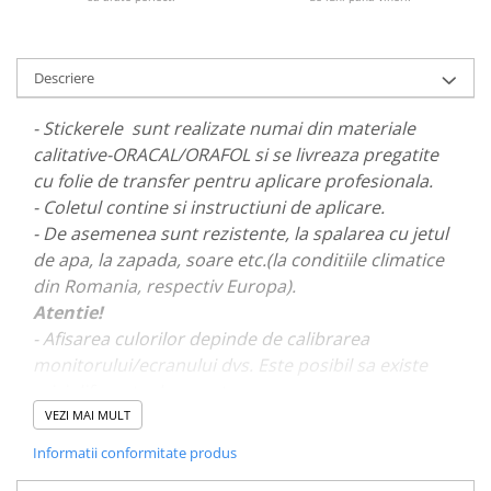
PARASOLARE
PAUL WALKER STICKER
Descriere
PENTRU FETE
PRODUSE IN TRENDING
- Stickerele sunt realizate numai din materiale
calitative-ORACAL/ORAFOL si se livreaza pregatite
SETURI STICKERE
cu folie de transfer pentru aplicare profesionala.
STICKERE CAPAC REZERVOR
- Coletul contine si instructiuni de aplicare.
STICKERE CRĂCIUN
- De asemenea sunt rezistente, la spalarea cu jetul
STICKERE CU ANIMALE
de apa, la zapada, soare etc.(la conditiile climatice
din Romania, respectiv Europa).
STICKERE GEAM MIC
Atentie!
STICKERE JDM
- Afisarea culorilor depinde de calibrarea
STICKERE PENTRU CAPOTA
monitorului/ecranului dvs. Este posibil sa existe
mici diferente de nuante.
STICKERE PENTRU LATERALE
VEZI MAI MULT
STICKERE PERSONALIZATE
- Pentru stickere personalizate si pentru a vizualiza
Informatii conformitate produs
STICKERE PRAGURI
portofoliul nostru va rugam sa ne contactati
aici!