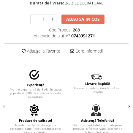
STICKERE MARI
Durata de livrare:
2-3 ZILE LUCRATOARE
STICKERE CAMIOANE
DAF
ADAUGA IN COS
IVECO
Cod Produs:
268
MAN
Ai nevoie de ajutor?
0743351271
MERCEDES CAMIOANE
RENAULT CAMIOANE
Adauga la Favorite
Cere informatii
VOLVO CAMIOANE
STICKERE MOTO/ATV
18+ STICKER
4X4/OFF ROAD STICKER
Livrare Rapidă!
Experiență
Livrare oriunde in țară la ușă sau
Avem o experiență de 8 ANI în spate
BABY ON BOARD
Easybox
și peste 40.000 de comenzi onorate
cu succes.
CAR AUDIO
DIVERSE
DRIFT
Produse de calitate!
Asistență Telefonică
Acordăm o deosebită ațentie
Oferim suport telefonic in alegerea
LOW STICKERS
detaliilor, astfel încat produsul final
produselor în intervalul orar 09-17
să arate perfect.
de luni până vineri.