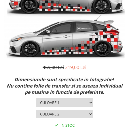
MAZDA
MERCEDES
OPEL
PEUGEOT
RENAULT
SEAT
SKODA
VOLKSWAGEN
VOLVO
459,00 Lei
219,00 Lei
STICKERE STALPI
STALPI MARCI AUTO
Dimensiunile sunt specificate in fotografie!
TOP VANZARI
Nu contine folie de transfer si se aseaza individual
pe masina in functie de preferinte.
STICKERE PARBRIZ
STICKERE STALPI SI GEAM MIC
STICKERE CAMUFLAJ
STICKERE PENTRU FIRME
IN STOC