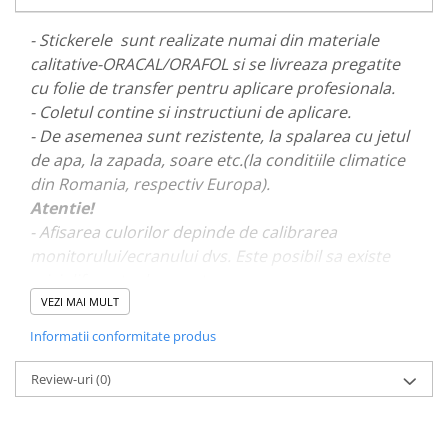
PARASOLARE
- Stickerele sunt realizate numai din materiale
PAUL WALKER STICKER
calitative-ORACAL/ORAFOL si se livreaza pregatite
PENTRU FETE
cu folie de transfer pentru aplicare profesionala.
- Coletul contine si instructiuni de aplicare.
PRODUSE IN TRENDING
- De asemenea sunt rezistente, la spalarea cu jetul
SETURI STICKERE
de apa, la zapada, soare etc.(la conditiile climatice
STICKERE CAPAC REZERVOR
din Romania, respectiv Europa).
STICKERE CRĂCIUN
Atentie!
- Afisarea culorilor depinde de calibrarea
STICKERE CU ANIMALE
monitorului/ecranului dvs. Este posibil sa existe
STICKERE GEAM MIC
mici diferente de nuante.
STICKERE JDM
VEZI MAI MULT
- Pentru stickere personalizate si pentru a vizualiza
STICKERE PENTRU CAPOTA
Informatii conformitate produs
portofoliul nostru va rugam sa ne contactati
aici!
STICKERE PENTRU LATERALE
Review-uri
(0)
STICKERE PERSONALIZATE
STICKERE PRAGURI