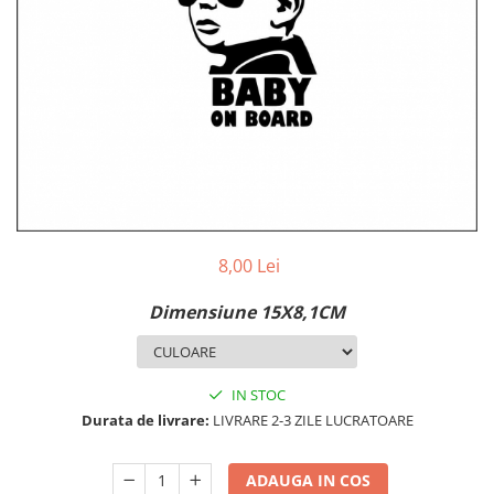
MAZDA
MERCEDES
OPEL
PEUGEOT
RENAULT
SEAT
SKODA
VOLKSWAGEN
VOLVO
STICKERE STALPI
8,00 Lei
STALPI MARCI AUTO
Dimensiune 15X8,1CM
TOP VANZARI
STICKERE PARBRIZ
STICKERE STALPI SI GEAM MIC
IN STOC
Durata de livrare:
LIVRARE 2-3 ZILE LUCRATOARE
STICKERE CAMUFLAJ
STICKERE PENTRU FIRME
ADAUGA IN COS