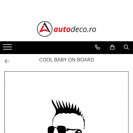
Toate Produsele
STICKERE AUTO
STICKERE MARCI AUTO
ALFA ROMEO
AUDI
COOL BABY ON BOARD
BMW
CHEVROLET
CITROEN
DACIA
FIAT
FORD
HONDA
HYUNDAI
KIA