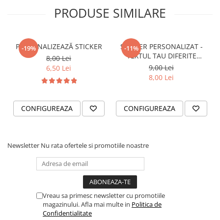
STICKERE PRINTATE
PRODUSE SIMILARE
STICKERE UTILAJE AGRICOLE
VANATOARE - PESCUIT
PERSONALIZEAZĂ STICKER
STICKER PERSONALIZAT -
STICKERE PERSONALIZATE
-19%
-11%
TEXTUL TAU DIFERITE
8,00 Lei
PRODUSE PERSONALIZATE FIRME
FONTURI
9,00 Lei
6,50 Lei
CARTI DE VIZITA
8,00 Lei
ECHIPAMENT DE LUCRU
PERSONALIZAT
CONFIGUREAZA
CONFIGUREAZA
PLACUTE INFORMATIVE
BANNERE PERSONALIZATE
TRICOURI PERSONALIZATE
Newsletter
Nu rata ofertele si promotiile noastre
TRICOURI MĂRCI AUTO
TRICOURI AUDI
TRICOURI BMW
TRICOURI DACIA
Vreau sa primesc newsletter cu promotiile
magazinului. Afla mai multe in
Politica de
TRICOURI FORD
Confidentialitate