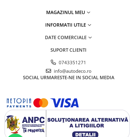
TRICOURI HONDA
TRICOURI MERCEDES
MAGAZINUL MEU
TRICOURI OPEL
TRICOURI PEUGEOT
INFORMATII UTILE
TRICOURI RENAULT
DATE COMERCIALE
TRICOURI SEAT
TRICOURI SKODA
SUPORT CLIENTI
TRICOURI VOLKSWAGEN
0743351271
TRICOURI VOLVO
info@autodeco.ro
PENTRU PASIONATII AUTO
SOCIAL
URMARESTE-NE IN SOCIAL MEDIA
TRICOURI AMUZANTE
TRICOURI ANIVERSARE
TRICOURI CU MESAJE
TRICOURI CU PROFESII
TRICOURI CUPLURI/TINERI
CASATORITI
TRICOURI DAMA