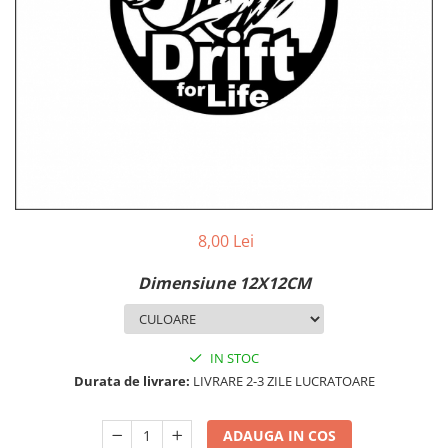
MAZDA
MERCEDES
OPEL
PEUGEOT
RENAULT
SEAT
SKODA
VOLKSWAGEN
VOLVO
STICKERE STALPI
8,00 Lei
STALPI MARCI AUTO
Dimensiune 12X12CM
TOP VANZARI
STICKERE PARBRIZ
STICKERE STALPI SI GEAM MIC
IN STOC
Durata de livrare:
LIVRARE 2-3 ZILE LUCRATOARE
STICKERE CAMUFLAJ
STICKERE PENTRU FIRME
ADAUGA IN COS