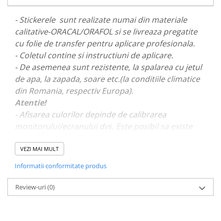
PARASOLARE
- Stickerele sunt realizate numai din materiale
PAUL WALKER STICKER
calitative-ORACAL/ORAFOL si se livreaza pregatite
PENTRU FETE
cu folie de transfer pentru aplicare profesionala.
- Coletul contine si instructiuni de aplicare.
PRODUSE IN TRENDING
- De asemenea sunt rezistente, la spalarea cu jetul
SETURI STICKERE
de apa, la zapada, soare etc.(la conditiile climatice
STICKERE CAPAC REZERVOR
din Romania, respectiv Europa).
STICKERE CRĂCIUN
Atentie!
- Afisarea culorilor depinde de calibrarea
STICKERE CU ANIMALE
monitorului/ecranului dvs. Este posibil sa existe
STICKERE GEAM MIC
mici diferente de nuante.
STICKERE JDM
VEZI MAI MULT
- Pentru stickere personalizate si pentru a vizualiza
STICKERE PENTRU CAPOTA
Informatii conformitate produs
portofoliul nostru va rugam sa ne contactati
aici!
STICKERE PENTRU LATERALE
Review-uri
(0)
STICKERE PERSONALIZATE
STICKERE PRAGURI