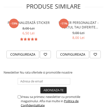
STICKERE PRINTATE
PRODUSE SIMILARE
STICKERE UTILAJE AGRICOLE
VANATOARE - PESCUIT
PERSONALIZEAZĂ STICKER
STICKER PERSONALIZAT -
STICKERE PERSONALIZATE
-19%
-11%
TEXTUL TAU DIFERITE
8,00 Lei
PRODUSE PERSONALIZATE FIRME
FONTURI
9,00 Lei
6,50 Lei
CARTI DE VIZITA
8,00 Lei
ECHIPAMENT DE LUCRU
PERSONALIZAT
CONFIGUREAZA
CONFIGUREAZA
PLACUTE INFORMATIVE
BANNERE PERSONALIZATE
TRICOURI PERSONALIZATE
Newsletter
Nu rata ofertele si promotiile noastre
TRICOURI MĂRCI AUTO
TRICOURI AUDI
TRICOURI BMW
TRICOURI DACIA
Vreau sa primesc newsletter cu promotiile
magazinului. Afla mai multe in
Politica de
TRICOURI FORD
Confidentialitate