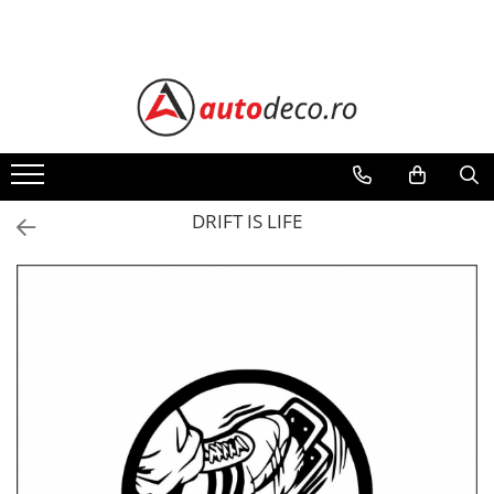
Toate Produsele
STICKERE AUTO
STICKERE MARCI AUTO
ALFA ROMEO
AUDI
DRIFT IS LIFE
BMW
CHEVROLET
CITROEN
DACIA
FIAT
FORD
HONDA
HYUNDAI
KIA