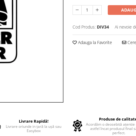
ADAUG
Cod Produs:
DIV34
Ai nevoie d
Adauga la Favorite
Cere 
Produse de calitat
Livrare Rapidă!
Acordăm o deosebită ațentie d
Livrare oriunde in țară la ușă sau
astfel încat produsul final 
Easybox
perfect.