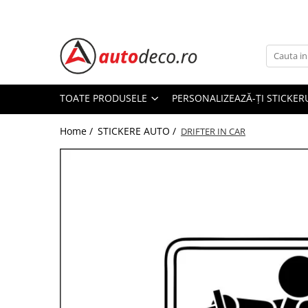
Toate Produsele
STICKERE AUTO
STICKERE MARCI AUTO
TOATE PRODUSELE
PERSONALIZEAZĂ-ȚI STICKER
ALFA ROMEO
Home /
STICKERE AUTO /
AUDI
DRIFTER IN CAR
BMW
CHEVROLET
CITROEN
DACIA
FIAT
FORD
HONDA
HYUNDAI
KIA