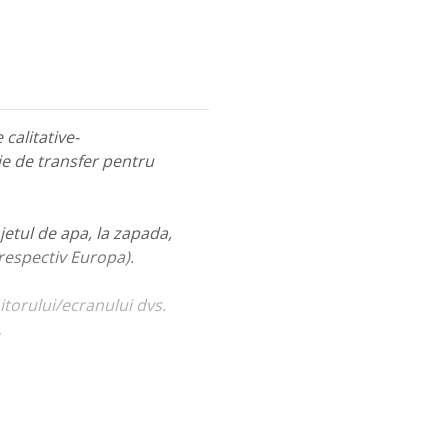
calitative-
ie de transfer pentru
jetul de apa, la zapada,
 respectiv Europa).
itorului/ecranului dvs.
.
ualiza portofoliul nostru