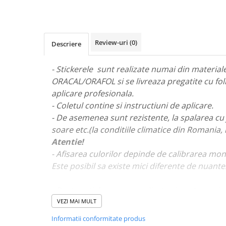
STICKERE MARI
STICKERE CAMIOANE
DAF
Review-uri
(0)
Descriere
IVECO
MAN
- Stickerele sunt realizate numai din materiale 
MERCEDES CAMIOANE
ORACAL/ORAFOL si se livreaza pregatite cu fol
RENAULT CAMIOANE
aplicare profesionala.
VOLVO CAMIOANE
- Coletul contine si instructiuni de aplicare.
STICKERE MOTO/ATV
- De asemenea sunt rezistente, la spalarea cu 
18+ STICKER
soare etc.(la conditiile climatice din Romania,
Atentie!
4X4/OFF ROAD STICKER
- Afisarea culorilor depinde de calibrarea mon
BABY ON BOARD
Este posibil sa existe mici diferente de nuante
CAR AUDIO
DIVERSE
- Pentru stickere personalizate si pentru a viz
va rugam sa ne contactati
aici!
VEZI MAI MULT
DRIFT
Informatii conformitate produs
LOW STICKERS