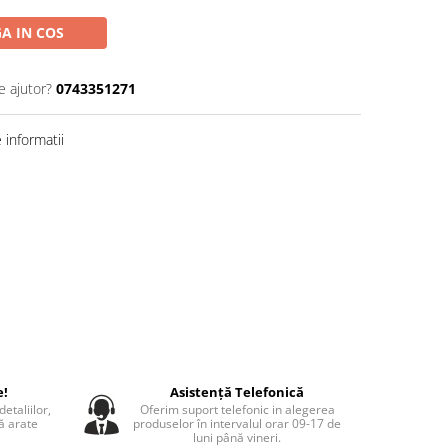
A IN COS
e ajutor?
0743351271
informatii
e!
Asistență Telefonică
etaliilor,
Oferim suport telefonic in alegerea
să arate
produselor în intervalul orar 09-17 de
luni până vineri.