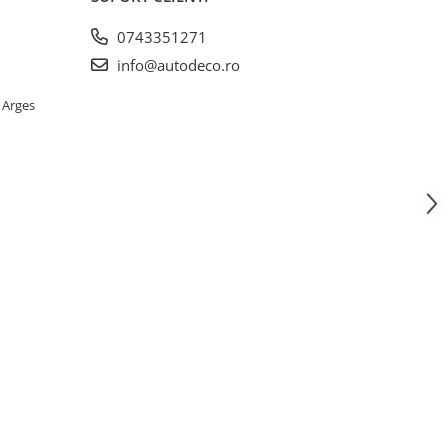
0743351271
info@autodeco.ro
 Arges