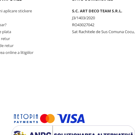
ni aplicare stickere
S.C. ART DECO TEAM S.R.L.
J3/1403/2020
ar?
RO43027042
 plata
Sat Rachitele de Sus Comuna Cocu,
 retur
de retur
a online a litigiilor