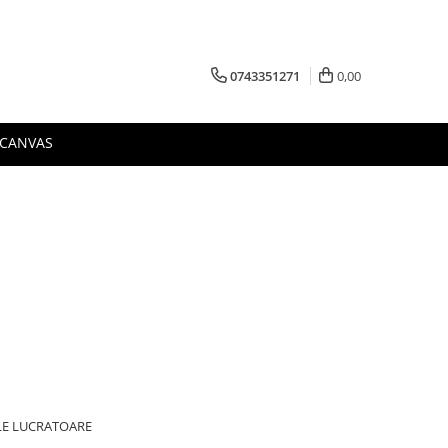
0743351271
0,00
 CANVAS
ILE LUCRATOARE