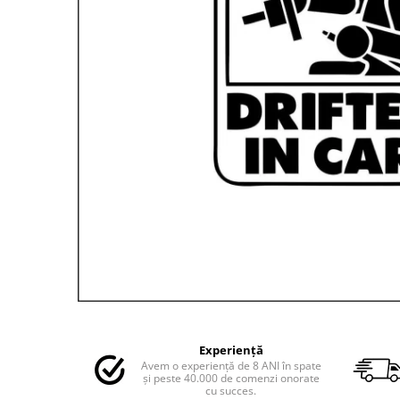
MAZDA
MERCEDES
OPEL
PEUGEOT
RENAULT
SEAT
SKODA
VOLKSWAGEN
VOLVO
STICKERE STALPI
STALPI MARCI AUTO
TOP VANZARI
STICKERE PARBRIZ
STICKERE STALPI SI GEAM MIC
Distribuie
pe
STICKERE CAMUFLAJ
Experiență
Facebook
Avem o experiență de 8 ANI în spate
STICKERE PENTRU FIRME
și peste 40.000 de comenzi onorate
cu succes.