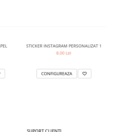
APEL
STICKER INSTAGRAM PERSONALIZAT 1
SET 2 ST
8,00 Lei
CONFIGUREAZA
AD
SUPORT CLIENTI