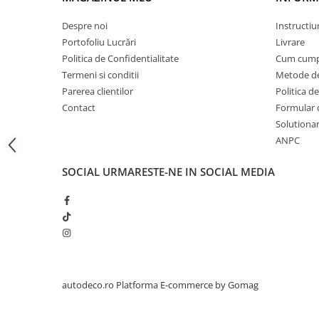
STICKERE PRINTATE
STICKERE UTILAJE AGRICOLE
Despre noi
Instructiu
Portofoliu Lucrări
Livrare
VANATOARE - PESCUIT
Politica de Confidentialitate
Cum cump
STICKERE PERSONALIZATE
Termeni si conditii
Metode de
PRODUSE PERSONALIZATE FIRME
Parerea clientilor
Politica de
CARTI DE VIZITA
Contact
Formular 
Solutionare
ECHIPAMENT DE LUCRU
ANPC
PERSONALIZAT
PLACUTE INFORMATIVE
SOCIAL
URMARESTE-NE IN SOCIAL MEDIA
BANNERE PERSONALIZATE
TRICOURI PERSONALIZATE
TRICOURI MĂRCI AUTO
TRICOURI AUDI
TRICOURI BMW
TRICOURI DACIA
autodeco.ro
Platforma E-commerce by Gomag
TRICOURI FORD