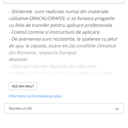
PAUL WALKER STICKER
- Stickerele sunt realizate numai din materiale
PENTRU FETE
calitative-ORACAL/ORAFOL si se livreaza pregatite
PRODUSE IN TRENDING
cu folie de transfer pentru aplicare profesionala.
SETURI STICKERE
- Coletul contine si instructiuni de aplicare.
- De asemenea sunt rezistente, la spalarea cu jetul
STICKERE CAPAC REZERVOR
de apa, la zapada, soare etc.(la conditiile climatice
STICKERE CRĂCIUN
din Romania, respectiv Europa).
STICKERE CU ANIMALE
Atentie!
- Afisarea culorilor depinde de calibrarea
STICKERE GEAM MIC
monitorului/ecranului dvs. Este posibil sa existe
STICKERE JDM
mici diferente de nuante.
STICKERE PENTRU CAPOTA
VEZI MAI MULT
STICKERE PENTRU LATERALE
- Pentru stickere personalizate si pentru a vizualiza
Informatii conformitate produs
portofoliul nostru va rugam sa ne contactati
aici!
STICKERE PERSONALIZATE
Review-uri
(0)
STICKERE PRAGURI
STICKERE PRINTATE
STICKERE UTILAJE AGRICOLE