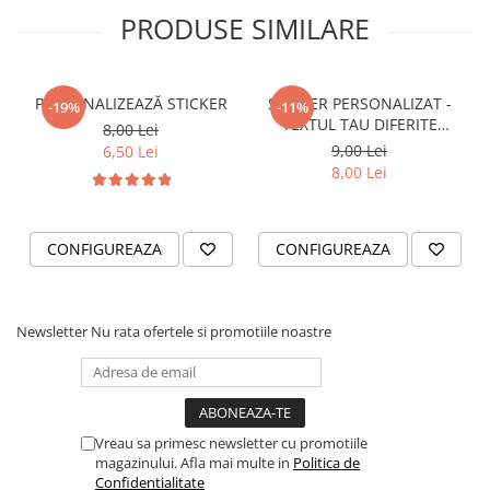
PRODUSE SIMILARE
VANATOARE - PESCUIT
PERSONALIZEAZĂ STICKER
STICKER PERSONALIZAT -
-19%
-11%
TEXTUL TAU DIFERITE
8,00 Lei
FONTURI
9,00 Lei
6,50 Lei
8,00 Lei
CONFIGUREAZA
CONFIGUREAZA
Newsletter
Nu rata ofertele si promotiile noastre
Vreau sa primesc newsletter cu promotiile
magazinului. Afla mai multe in
Politica de
Confidentialitate