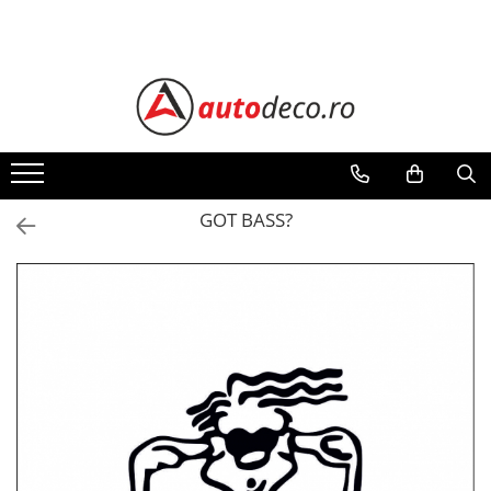
Toate Produsele
STICKERE AUTO
STICKERE MARCI AUTO
ALFA ROMEO
AUDI
GOT BASS?
BMW
CHEVROLET
CITROEN
DACIA
FIAT
FORD
HONDA
HYUNDAI
KIA