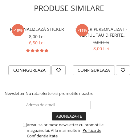
STICKERE PRINTATE
PRODUSE SIMILARE
STICKERE UTILAJE AGRICOLE
VANATOARE - PESCUIT
PERSONALIZEAZĂ STICKER
STICKER PERSONALIZAT -
STICKERE PERSONALIZATE
-19%
-11%
TEXTUL TAU DIFERITE
8,00 Lei
PRODUSE PERSONALIZATE FIRME
FONTURI
9,00 Lei
6,50 Lei
CARTI DE VIZITA
8,00 Lei
ECHIPAMENT DE LUCRU
PERSONALIZAT
CONFIGUREAZA
CONFIGUREAZA
PLACUTE INFORMATIVE
BANNERE PERSONALIZATE
TRICOURI PERSONALIZATE
Newsletter
Nu rata ofertele si promotiile noastre
TRICOURI MĂRCI AUTO
TRICOURI AUDI
TRICOURI BMW
TRICOURI DACIA
Vreau sa primesc newsletter cu promotiile
magazinului. Afla mai multe in
Politica de
TRICOURI FORD
Confidentialitate