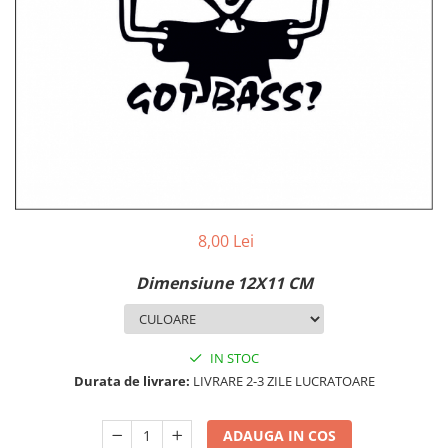
MAZDA
MERCEDES
OPEL
PEUGEOT
RENAULT
SEAT
SKODA
VOLKSWAGEN
VOLVO
STICKERE STALPI
8,00 Lei
STALPI MARCI AUTO
Dimensiune 12X11 CM
TOP VANZARI
STICKERE PARBRIZ
STICKERE STALPI SI GEAM MIC
IN STOC
Durata de livrare:
LIVRARE 2-3 ZILE LUCRATOARE
STICKERE CAMUFLAJ
STICKERE PENTRU FIRME
ADAUGA IN COS