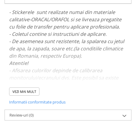
PARASOLARE
- Stickerele sunt realizate numai din materiale
PAUL WALKER STICKER
calitative-ORACAL/ORAFOL si se livreaza pregatite
PENTRU FETE
cu folie de transfer pentru aplicare profesionala.
- Coletul contine si instructiuni de aplicare.
PRODUSE IN TRENDING
- De asemenea sunt rezistente, la spalarea cu jetul
SETURI STICKERE
de apa, la zapada, soare etc.(la conditiile climatice
STICKERE CAPAC REZERVOR
din Romania, respectiv Europa).
STICKERE CRĂCIUN
Atentie!
- Afisarea culorilor depinde de calibrarea
STICKERE CU ANIMALE
monitorului/ecranului dvs. Este posibil sa existe
STICKERE GEAM MIC
mici diferente de nuante.
STICKERE JDM
VEZI MAI MULT
- Pentru stickere personalizate si pentru a vizualiza
STICKERE PENTRU CAPOTA
Informatii conformitate produs
portofoliul nostru va rugam sa ne contactati
aici!
STICKERE PENTRU LATERALE
Review-uri
(0)
STICKERE PERSONALIZATE
STICKERE PRAGURI