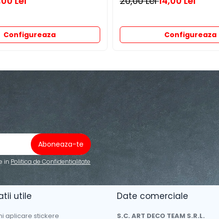
,00 Lei
20,00 Lei
14,00 Lei
Configureaza
Configureaza
e in
Politica de Confidentialitate
tii utile
Date comerciale
ni aplicare stickere
S.C. ART DECO TEAM S.R.L.