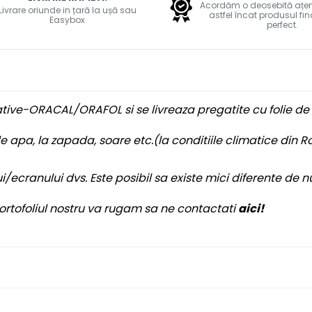
Acordăm o deosebită ațenti
Livrare oriunde in țară la ușă sau
astfel încat produsul fin
Easybox
perfect.
ative-ORACAL/ORAFOL si se livreaza pregatite cu folie de 
e apa, la zapada, soare etc.(la conditiile climatice din 
/ecranului dvs. Este posibil sa existe mici diferente de n
 portofoliul nostru va rugam sa ne contactati
aici!