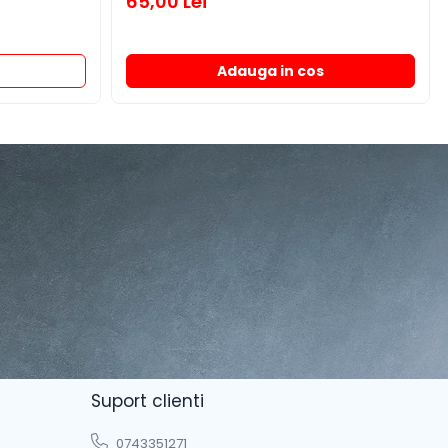
65,00 Lei
Adauga in cos
Suport clienti
0743351271