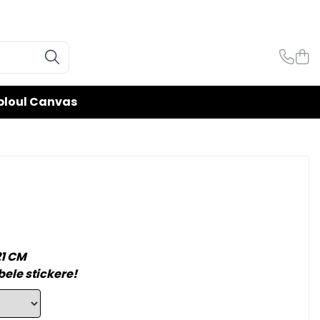
bloul Canvas
21 CM
ele stickere!