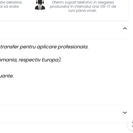
e detaliilor,
Oferim suport telefonic in alegerea
al să arate
produselor în intervalul orar 09-17 de
luni până vineri.
transfer pentru aplicare profesionala.
Romania, respectiv Europa).
uante.