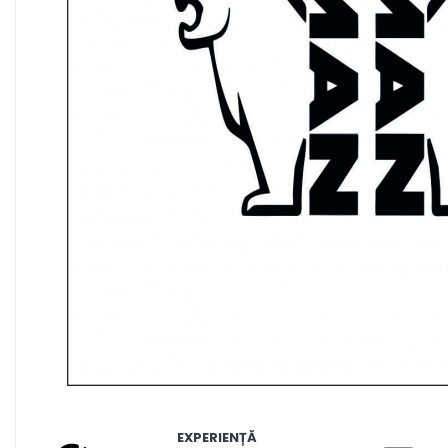
MAZDA
MERCEDES
OPEL
PEUGEOT
RENAULT
SEAT
SKODA
VOLKSWAGEN
VOLVO
STICKERE STALPI
STALPI MARCI AUTO
TOP VANZARI
STICKERE PARBRIZ
STICKERE STALPI SI GEAM MIC
STICKERE CAMUFLAJ
Distribuie
STICKERE PENTRU FIRME
pe
EXPERIENȚĂ