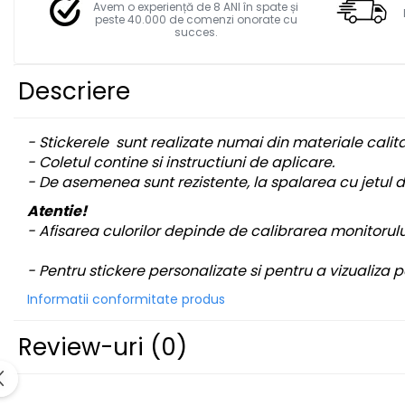
Facebook
STICKERE MARI
Avem o experiență de 8 ANI în spate și
peste 40.000 de comenzi onorate cu
STICKERE CAMIOANE
succes.
DAF
IVECO
Descriere
MAN
MERCEDES CAMIOANE
- Stickerele sunt realizate numai din materiale calit
RENAULT CAMIOANE
- Coletul contine si instructiuni de aplicare.
VOLVO CAMIOANE
- De asemenea sunt rezistente, la spalarea cu jetul d
STICKERE MOTO/ATV
Atentie!
18+ STICKER
- Afisarea culorilor depinde de calibrarea monitorului
4X4/OFF ROAD STICKER
- Pentru stickere personalizate si pentru a vizualiza
BABY ON BOARD
Informatii conformitate produs
CAR AUDIO
DIVERSE
Review-uri
(0)
DRIFT
LOW STICKERS