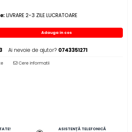
e:
LIVRARE 2-3 ZILE LUCRATOARE
Adauga in cos
3
Ai nevoie de ajutor?
0743351271
te
Cere informatii
TATE!
ASISTENȚĂ TELEFONICĂ