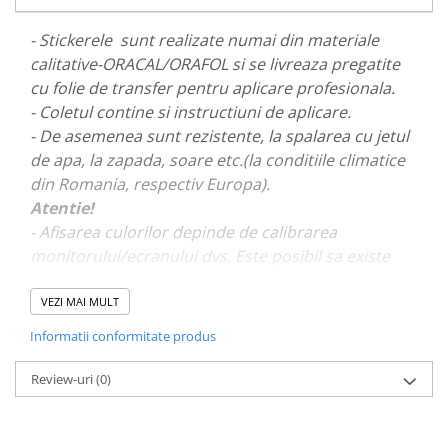
PAUL WALKER STICKER
- Stickerele sunt realizate numai din materiale
PENTRU FETE
calitative-ORACAL/ORAFOL si se livreaza pregatite
PRODUSE IN TRENDING
cu folie de transfer pentru aplicare profesionala.
SETURI STICKERE
- Coletul contine si instructiuni de aplicare.
- De asemenea sunt rezistente, la spalarea cu jetul
STICKERE CAPAC REZERVOR
de apa, la zapada, soare etc.(la conditiile climatice
STICKERE CRĂCIUN
din Romania, respectiv Europa).
STICKERE CU ANIMALE
Atentie!
- Afisarea culorilor depinde de calibrarea
STICKERE GEAM MIC
monitorului/ecranului dvs. Este posibil sa existe
STICKERE JDM
mici diferente de nuante.
STICKERE PENTRU CAPOTA
VEZI MAI MULT
STICKERE PENTRU LATERALE
- Pentru stickere personalizate si pentru a vizualiza
Informatii conformitate produs
portofoliul nostru va rugam sa ne contactati
aici!
STICKERE PERSONALIZATE
Review-uri
(0)
STICKERE PRAGURI
STICKERE PRINTATE
STICKERE UTILAJE AGRICOLE