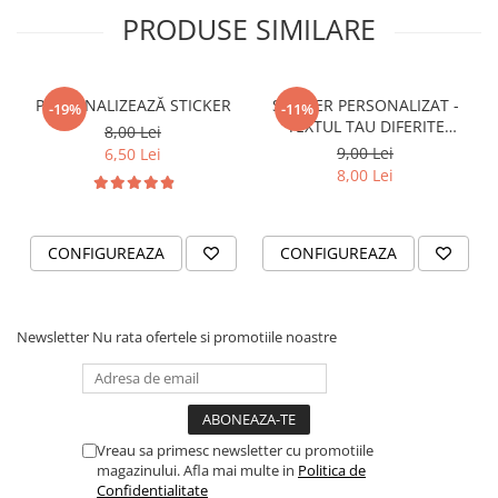
PRODUSE SIMILARE
VANATOARE - PESCUIT
PERSONALIZEAZĂ STICKER
STICKER PERSONALIZAT -
-19%
-11%
TEXTUL TAU DIFERITE
8,00 Lei
FONTURI
9,00 Lei
6,50 Lei
8,00 Lei
CONFIGUREAZA
CONFIGUREAZA
Newsletter
Nu rata ofertele si promotiile noastre
Vreau sa primesc newsletter cu promotiile
magazinului. Afla mai multe in
Politica de
Confidentialitate