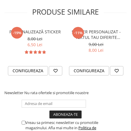
VANATOARE - PESCUIT
PRODUSE SIMILARE
PERSONALIZEAZĂ STICKER
STICKER PERSONALIZAT -
-19%
-11%
TEXTUL TAU DIFERITE
8,00 Lei
FONTURI
9,00 Lei
6,50 Lei
8,00 Lei
CONFIGUREAZA
CONFIGUREAZA
Newsletter
Nu rata ofertele si promotiile noastre
Vreau sa primesc newsletter cu promotiile
magazinului. Afla mai multe in
Politica de