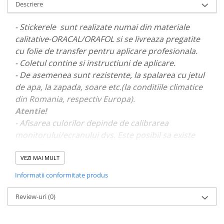
Descriere
PAUL WALKER STICKER
PENTRU FETE
- Stickerele sunt realizate numai din materiale
PRODUSE IN TRENDING
calitative-ORACAL/ORAFOL si se livreaza pregatite
cu folie de transfer pentru aplicare profesionala.
SETURI STICKERE
- Coletul contine si instructiuni de aplicare.
STICKERE CAPAC REZERVOR
- De asemenea sunt rezistente, la spalarea cu jetul
STICKERE CRĂCIUN
de apa, la zapada, soare etc.(la conditiile climatice
din Romania, respectiv Europa).
STICKERE CU ANIMALE
Atentie!
STICKERE GEAM MIC
- Afisarea culorilor depinde de calibrarea
STICKERE JDM
monitorului/ecranului dvs. Este posibil sa existe
mici diferente de nuante.
STICKERE PENTRU CAPOTA
VEZI MAI MULT
STICKERE PENTRU LATERALE
- Pentru stickere personalizate si pentru a vizualiza
Informatii conformitate produs
STICKERE PERSONALIZATE
portofoliul nostru va rugam sa ne contactati
aici!
STICKERE PRAGURI
Review-uri
(0)
STICKERE PRINTATE
STICKERE UTILAJE AGRICOLE