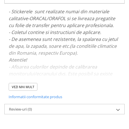
PARASOLARE
- Stickerele sunt realizate numai din materiale
PAUL WALKER STICKER
calitative-ORACAL/ORAFOL si se livreaza pregatite
PENTRU FETE
cu folie de transfer pentru aplicare profesionala.
- Coletul contine si instructiuni de aplicare.
PRODUSE IN TRENDING
- De asemenea sunt rezistente, la spalarea cu jetul
SETURI STICKERE
de apa, la zapada, soare etc.(la conditiile climatice
STICKERE CAPAC REZERVOR
din Romania, respectiv Europa).
STICKERE CRĂCIUN
Atentie!
- Afisarea culorilor depinde de calibrarea
STICKERE CU ANIMALE
monitorului/ecranului dvs. Este posibil sa existe
STICKERE GEAM MIC
mici diferente de nuante.
STICKERE JDM
VEZI MAI MULT
- Pentru stickere personalizate si pentru a vizualiza
STICKERE PENTRU CAPOTA
Informatii conformitate produs
portofoliul nostru va rugam sa ne contactati
aici!
STICKERE PENTRU LATERALE
Review-uri
(0)
STICKERE PERSONALIZATE
STICKERE PRAGURI