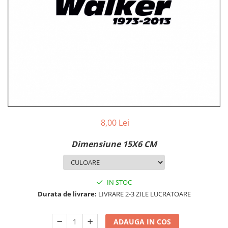
MAZDA
MERCEDES
OPEL
PEUGEOT
RENAULT
SEAT
SKODA
VOLKSWAGEN
VOLVO
STICKERE STALPI
8,00 Lei
STALPI MARCI AUTO
Dimensiune 15X6 CM
TOP VANZARI
STICKERE PARBRIZ
STICKERE STALPI SI GEAM MIC
IN STOC
Durata de livrare:
LIVRARE 2-3 ZILE LUCRATOARE
STICKERE CAMUFLAJ
STICKERE PENTRU FIRME
ADAUGA IN COS