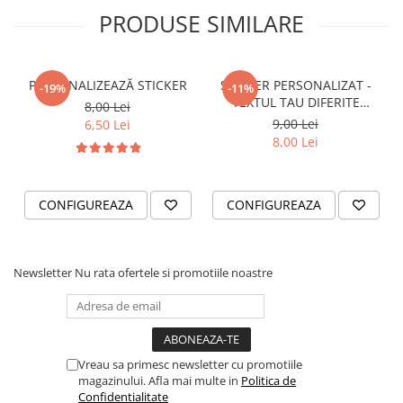
STICKERE PRINTATE
PRODUSE SIMILARE
STICKERE UTILAJE AGRICOLE
VANATOARE - PESCUIT
PERSONALIZEAZĂ STICKER
STICKER PERSONALIZAT -
STICKERE PERSONALIZATE
-19%
-11%
TEXTUL TAU DIFERITE
8,00 Lei
PRODUSE PERSONALIZATE FIRME
FONTURI
9,00 Lei
6,50 Lei
CARTI DE VIZITA
8,00 Lei
ECHIPAMENT DE LUCRU
PERSONALIZAT
CONFIGUREAZA
CONFIGUREAZA
PLACUTE INFORMATIVE
BANNERE PERSONALIZATE
TRICOURI PERSONALIZATE
Newsletter
Nu rata ofertele si promotiile noastre
TRICOURI MĂRCI AUTO
TRICOURI AUDI
TRICOURI BMW
TRICOURI DACIA
Vreau sa primesc newsletter cu promotiile
magazinului. Afla mai multe in
Politica de
TRICOURI FORD
Confidentialitate