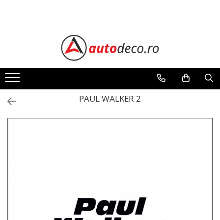
Toate Produsele
STICKERE AUTO
STICKERE MARCI AUTO
ALFA ROMEO
AUDI
PAUL WALKER 2
BMW
CHEVROLET
CITROEN
DACIA
FIAT
FORD
HONDA
HYUNDAI
KIA