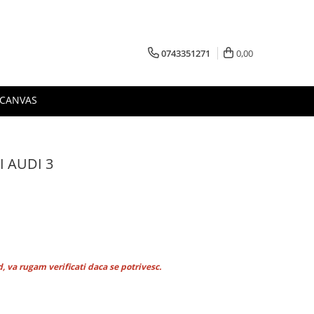
0743351271
0,00
 CANVAS
I AUDI 3
 va rugam verificati daca se potrivesc.