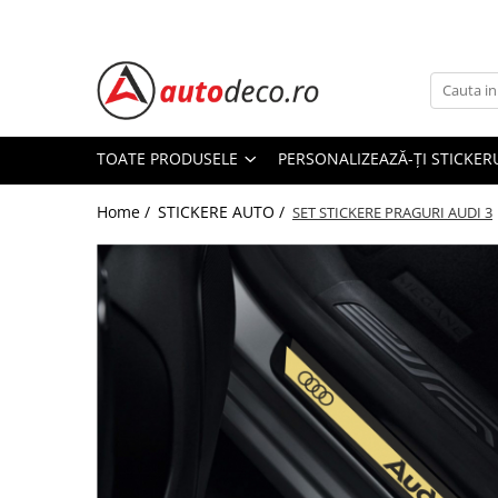
Toate Produsele
STICKERE AUTO
STICKERE MARCI AUTO
TOATE PRODUSELE
PERSONALIZEAZĂ-ȚI STICKER
ALFA ROMEO
Home /
STICKERE AUTO /
AUDI
SET STICKERE PRAGURI AUDI 3
BMW
CHEVROLET
CITROEN
DACIA
FIAT
FORD
HONDA
HYUNDAI
KIA