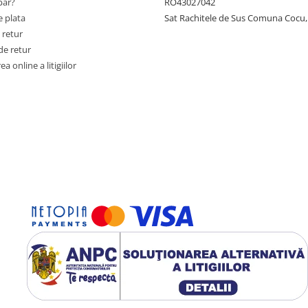
ar?
RO43027042
 plata
Sat Rachitele de Sus Comuna Cocu,
 retur
de retur
a online a litigiilor