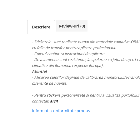
STICKERE MARI
STICKERE CAMIOANE
DAF
Review-uri
(0)
Descriere
IVECO
MAN
- Stickerele sunt realizate numai din materiale calitative-ORA
MERCEDES CAMIOANE
cu folie de transfer pentru aplicare profesionala.
RENAULT CAMIOANE
- Coletul contine si instructiuni de aplicare.
- De asemenea sunt rezistente, la spalarea cu jetul de apa, la z
VOLVO CAMIOANE
climatice din Romania, respectiv Europa).
STICKERE MOTO/ATV
Atentie!
- Afisarea culorilor depinde de calibrarea monitorului/ecranului
18+ STICKER
diferente de nuante.
4X4/OFF ROAD STICKER
- Pentru stickere personalizate si pentru a vizualiza portofoli
BABY ON BOARD
contactati
aici!
CAR AUDIO
Informatii conformitate produs
DIVERSE
DRIFT
LOW STICKERS