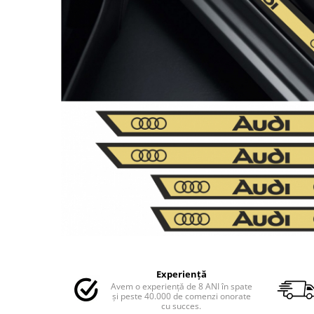
MAZDA
MERCEDES
OPEL
PEUGEOT
RENAULT
SEAT
SKODA
VOLKSWAGEN
VOLVO
STICKERE STALPI
STALPI MARCI AUTO
TOP VANZARI
STICKERE PARBRIZ
Distribuie
STICKERE STALPI SI GEAM MIC
pe
STICKERE CAMUFLAJ
Experiență
Facebook
Avem o experiență de 8 ANI în spate
STICKERE PENTRU FIRME
și peste 40.000 de comenzi onorate
cu succes.