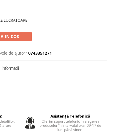
ILE LUCRATOARE
A IN COS
voie de ajutor?
0743351271
informatii
e!
Asistență Telefonică
etaliilor,
Oferim suport telefonic in alegerea
să arate
produselor în intervalul orar 09-17 de
luni până vineri.