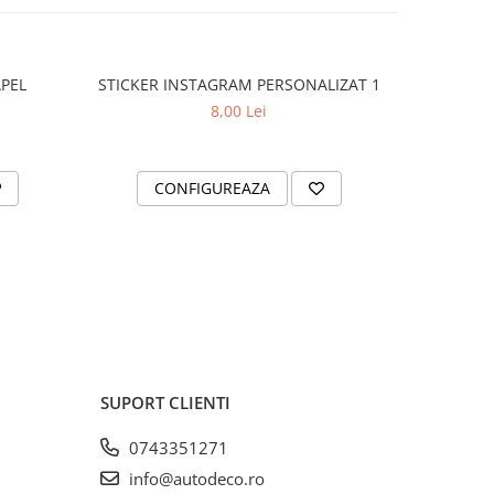
APEL
STICKER INSTAGRAM PERSONALIZAT 1
SET 2 ST
8,00 Lei
CONFIGUREAZA
AD
SUPORT CLIENTI
0743351271
info@autodeco.ro