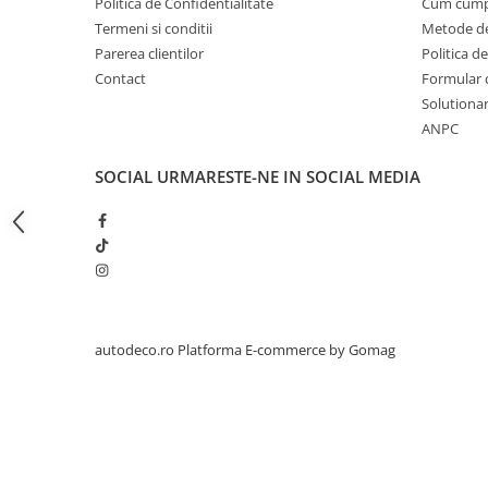
Politica de Confidentialitate
Cum cump
STICKERE PRINTATE
Termeni si conditii
Metode de
STICKERE UTILAJE AGRICOLE
Parerea clientilor
Politica de
VANATOARE - PESCUIT
Contact
Formular 
Solutionare
STICKERE PERSONALIZATE
ANPC
PRODUSE PERSONALIZATE FIRME
CARTI DE VIZITA
SOCIAL
URMARESTE-NE IN SOCIAL MEDIA
ECHIPAMENT DE LUCRU
PERSONALIZAT
PLACUTE INFORMATIVE
BANNERE PERSONALIZATE
TRICOURI PERSONALIZATE
TRICOURI MĂRCI AUTO
autodeco.ro
Platforma E-commerce by Gomag
TRICOURI AUDI
TRICOURI BMW
TRICOURI DACIA
TRICOURI FORD