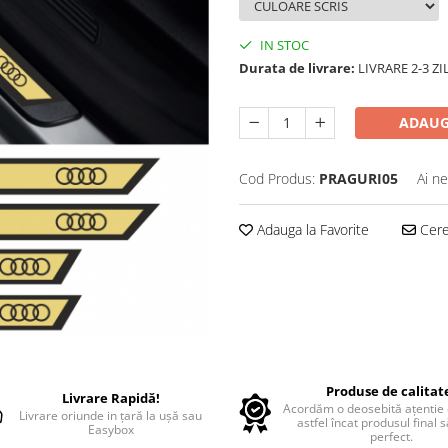
IN STOC
Durata de livrare:
LIVRARE 2-3 Z
ADAUG
Cod Produs:
PRAGURI05
Ai ne
Adauga la Favorite
Cere 
Produse de calitat
Livrare Rapidă!
Acordăm o deosebită ațentie d
Livrare oriunde in țară la ușă sau
astfel încat produsul final 
Easybox
perfect.