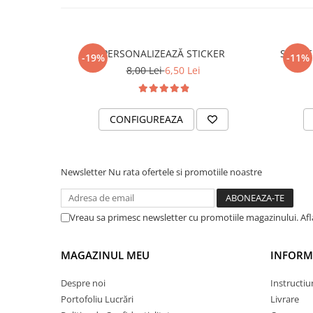
PARASOLARE
PAUL WALKER STICKER
PERSONALIZEAZĂ STICKER
STICKE
PENTRU FETE
-19%
-11%
8,00 Lei
6,50 Lei
PRODUSE IN TRENDING
SETURI STICKERE
CONFIGUREAZA
STICKERE CAPAC REZERVOR
STICKERE CRĂCIUN
STICKERE CU ANIMALE
Newsletter
Nu rata ofertele si promotiile noastre
STICKERE GEAM MIC
STICKERE JDM
Vreau sa primesc newsletter cu promotiile magazinului. Af
STICKERE PENTRU CAPOTA
STICKERE PENTRU LATERALE
MAGAZINUL MEU
INFORMA
STICKERE PERSONALIZATE
Despre noi
Instructiu
STICKERE PRAGURI
Portofoliu Lucrări
Livrare