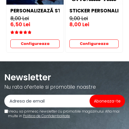
PERSONALIZEAZĂ STICKER
STICKER PERSONALIZAT 
8,00 Lei
9,00 Lei
6,50 Lei
8,00 Lei
Configureaza
Configureaza
Newsletter
Nu rata ofertele si promotiile noastre
Vreau sa primesc newsletter cu promotiile magazinului. Afla mai
multe in
Politica de Confidentialitate