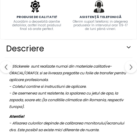
PAUL WALKER STICKER
PENTRU FETE
PRODUSE DE CALITATE!
ASISTENȚĂ TELEFONICĂ
Acordăm o deosebită ațentie
Oferim suport telefonic in alegerea
PRODUSE IN TRENDING
detaliilor, astfel încat produsul
produselor în intervalul orar 09-17
final să arate perfect.
de luni până vineri.
SETURI STICKERE
STICKERE CAPAC REZERVOR
Descriere
STICKERE CRĂCIUN
STICKERE CU ANIMALE
- Stickerele sunt realizate numai din materiale calitative-
STICKERE GEAM MIC
ORACAL/ORAFOL si se livreaza pregatite cu folie de transfer pentru
STICKERE JDM
aplicare profesionala.
- Coletul contine si instructiuni de aplicare.
STICKERE PENTRU CAPOTA
- De asemenea sunt rezistente, la spalarea cu jetul de apa, la
STICKERE PENTRU LATERALE
zapada, soare etc.(la conditiile climatice din Romania, respectiv
Europa).
STICKERE PERSONALIZATE
Atentie!
STICKERE PRAGURI
- Afisarea culorilor depinde de calibrarea monitorului/ecranului
STICKERE PRINTATE
dvs. Este posibil sa existe mici diferente de nuante.