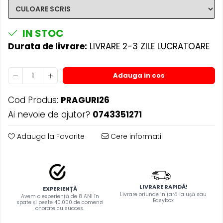
TRICOURI PESCUIT/VANATOARE
DAF
TRICOURI SOFERI SI SOFERITE
IVECO
IN STOC
MAN
Durata de livrare:
LIVRARE 2-3 ZILE LUCRATOARE
MERCEDES CAMIOANE
RENAULT CAMIOANE
Adauga in cos
VOLVO CAMIOANE
STICKERE MOTO/ATV
Cod Produs:
PRAGURI26
18+ STICKER
Ai nevoie de ajutor?
0743351271
4X4/OFF ROAD STICKER
Adauga la Favorite
Cere informatii
BABY ON BOARD
CAR AUDIO
DIVERSE
DRIFT
LIVRARE RAPIDĂ!
EXPERIENȚĂ
Livrare oriunde in țară la ușă sau
Avem o experiență de 8 ANI în
LOW STICKERS
Easybox
spate și peste 40.000 de comenzi
onorate cu succes.
PARASOLARE