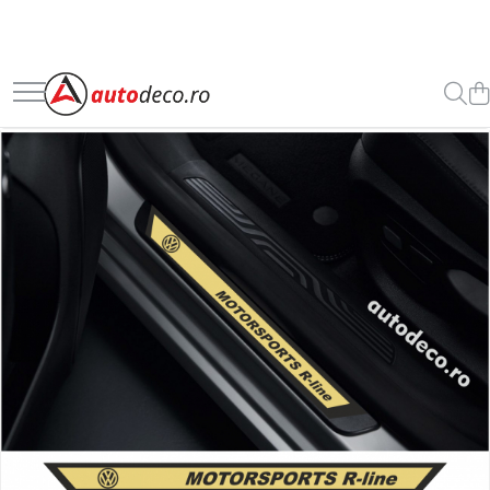
Toate Produsele
STICKERE AUTO
STICKERE MARCI AUTO
ALFA ROMEO
AUDI
BMW
CHEVROLET
CITROEN
DACIA
FIAT
FORD
HONDA
HYUNDAI
KIA