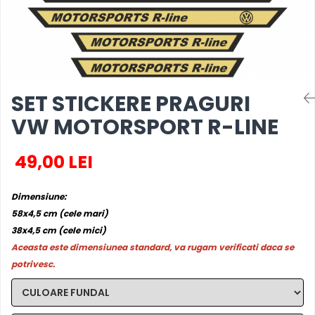
MAZDA
MERCEDES
OPEL
PEUGEOT
RENAULT
SEAT
SET STICKERE PRAGURI
SKODA
VW MOTORSPORT R-LINE
VOLKSWAGEN
VOLVO
49,00 LEI
STICKERE STALPI
STALPI MARCI AUTO
Dimensiune:
TOP VANZARI
58x4,5 cm (cele mari)
STICKERE PARBRIZ
38x4,5 cm (cele mici)
Aceasta este dimensiunea standard, va rugam verificati daca se
STICKERE STALPI SI GEAM MIC
potrivesc.
STICKERE CAMUFLAJ
STICKERE PENTRU FIRME