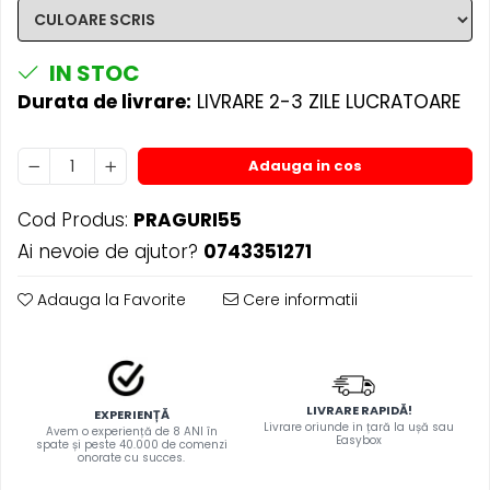
STICKERE MARI
STICKERE CAMIOANE
DAF
IN STOC
IVECO
Durata de livrare:
LIVRARE 2-3 ZILE LUCRATOARE
MAN
MERCEDES CAMIOANE
Adauga in cos
RENAULT CAMIOANE
VOLVO CAMIOANE
Cod Produs:
PRAGURI55
STICKERE MOTO/ATV
Ai nevoie de ajutor?
0743351271
18+ STICKER
Adauga la Favorite
Cere informatii
4X4/OFF ROAD STICKER
BABY ON BOARD
CAR AUDIO
DIVERSE
LIVRARE RAPIDĂ!
EXPERIENȚĂ
Livrare oriunde in țară la ușă sau
Avem o experiență de 8 ANI în
Easybox
DRIFT
spate și peste 40.000 de comenzi
onorate cu succes.
LOW STICKERS