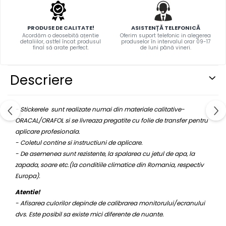
PARASOLARE
PAUL WALKER STICKER
PRODUSE DE CALITATE!
ASISTENȚĂ TELEFONICĂ
Acordăm o deosebită ațentie
Oferim suport telefonic in alegerea
PENTRU FETE
detaliilor, astfel încat produsul
produselor în intervalul orar 09-17
final să arate perfect.
de luni până vineri.
PRODUSE IN TRENDING
SETURI STICKERE
Descriere
STICKERE CAPAC REZERVOR
STICKERE CRĂCIUN
- Stickerele sunt realizate numai din materiale calitative-
STICKERE CU ANIMALE
ORACAL/ORAFOL si se livreaza pregatite cu folie de transfer pentru
aplicare profesionala.
STICKERE GEAM MIC
- Coletul contine si instructiuni de aplicare.
STICKERE JDM
- De asemenea sunt rezistente, la spalarea cu jetul de apa, la
zapada, soare etc.(la conditiile climatice din Romania, respectiv
STICKERE PENTRU CAPOTA
Europa).
STICKERE PENTRU LATERALE
Atentie!
STICKERE PERSONALIZATE
- Afisarea culorilor depinde de calibrarea monitorului/ecranului
STICKERE PRAGURI
dvs. Este posibil sa existe mici diferente de nuante.