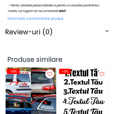
STICKERE PRINTATE
- Pentru stickere personalizate si pentru a vizualiza portofoliul
STICKERE UTILAJE AGRICOLE
nostru va rugam sa ne contactati
aici!
VANATOARE - PESCUIT
Informatii conformitate produs
STICKERE PERSONALIZATE
Review-uri
(0)
PRODUSE PERSONALIZATE FIRME
CARTI DE VIZITA
ECHIPAMENT DE LUCRU
PERSONALIZAT
Produse similare
PLACUTE INFORMATIVE
BANNERE PERSONALIZATE
-19%
-11%
TRICOURI PERSONALIZATE
TRICOURI MĂRCI AUTO
TRICOURI AUDI
TRICOURI BMW
TRICOURI DACIA
TRICOURI FORD