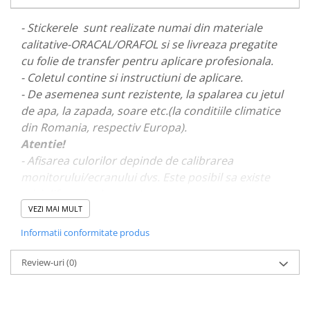
PAUL WALKER STICKER
- Stickerele sunt realizate numai din materiale
PENTRU FETE
calitative-ORACAL/ORAFOL si se livreaza pregatite
PRODUSE IN TRENDING
cu folie de transfer pentru aplicare profesionala.
SETURI STICKERE
- Coletul contine si instructiuni de aplicare.
- De asemenea sunt rezistente, la spalarea cu jetul
STICKERE CAPAC REZERVOR
de apa, la zapada, soare etc.(la conditiile climatice
STICKERE CRĂCIUN
din Romania, respectiv Europa).
STICKERE CU ANIMALE
Atentie!
- Afisarea culorilor depinde de calibrarea
STICKERE GEAM MIC
monitorului/ecranului dvs. Este posibil sa existe
STICKERE JDM
mici diferente de nuante.
STICKERE PENTRU CAPOTA
VEZI MAI MULT
STICKERE PENTRU LATERALE
- Pentru stickere personalizate si pentru a vizualiza
Informatii conformitate produs
portofoliul nostru va rugam sa ne contactati
aici!
STICKERE PERSONALIZATE
Review-uri
(0)
STICKERE PRAGURI
STICKERE PRINTATE
STICKERE UTILAJE AGRICOLE