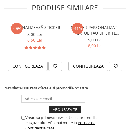
PRODUSE SIMILARE
VANATOARE - PESCUIT
PERSONALIZEAZĂ STICKER
STICKER PERSONALIZAT -
-19%
-11%
TEXTUL TAU DIFERITE
8,00 Lei
FONTURI
9,00 Lei
6,50 Lei
8,00 Lei
CONFIGUREAZA
CONFIGUREAZA
Newsletter
Nu rata ofertele si promotiile noastre
Vreau sa primesc newsletter cu promotiile
magazinului. Afla mai multe in
Politica de
Confidentialitate