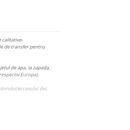
calitative-
ie de transfer pentru
jetul de apa, la zapada,
 respectiv Europa).
itorului/ecranului dvs.
.
ualiza portofoliul nostru