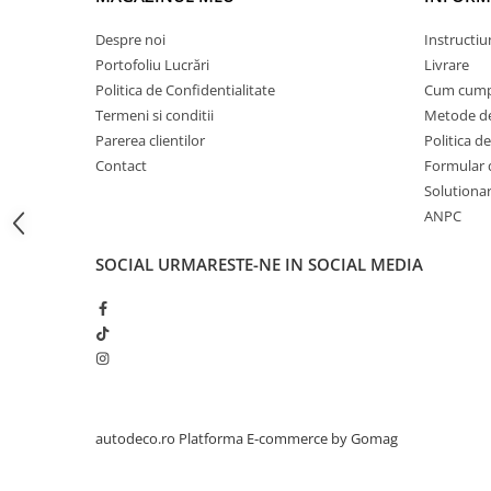
STICKERE PRINTATE
STICKERE UTILAJE AGRICOLE
Despre noi
Instructiu
Portofoliu Lucrări
Livrare
VANATOARE - PESCUIT
Politica de Confidentialitate
Cum cump
STICKERE PERSONALIZATE
Termeni si conditii
Metode de
PRODUSE PERSONALIZATE FIRME
Parerea clientilor
Politica de
CARTI DE VIZITA
Contact
Formular 
Solutionare
ECHIPAMENT DE LUCRU
ANPC
PERSONALIZAT
PLACUTE INFORMATIVE
SOCIAL
URMARESTE-NE IN SOCIAL MEDIA
BANNERE PERSONALIZATE
TRICOURI PERSONALIZATE
TRICOURI MĂRCI AUTO
TRICOURI AUDI
TRICOURI BMW
TRICOURI DACIA
autodeco.ro
Platforma E-commerce by Gomag
TRICOURI FORD