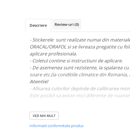
STICKERE MARI
STICKERE CAMIOANE
DAF
Review-uri
(0)
Descriere
IVECO
MAN
- Stickerele sunt realizate numai din materiale 
MERCEDES CAMIOANE
ORACAL/ORAFOL si se livreaza pregatite cu fol
RENAULT CAMIOANE
aplicare profesionala.
VOLVO CAMIOANE
- Coletul contine si instructiuni de aplicare.
STICKERE MOTO/ATV
- De asemenea sunt rezistente, la spalarea cu 
18+ STICKER
soare etc.(la conditiile climatice din Romania,
Atentie!
4X4/OFF ROAD STICKER
- Afisarea culorilor depinde de calibrarea mon
BABY ON BOARD
Este posibil sa existe mici diferente de nuante
CAR AUDIO
DIVERSE
- Pentru stickere personalizate si pentru a viz
va rugam sa ne contactati
aici!
VEZI MAI MULT
DRIFT
Informatii conformitate produs
LOW STICKERS