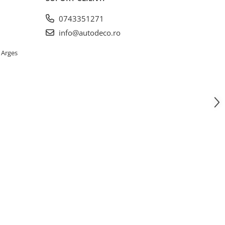
0743351271
info@autodeco.ro
 Arges