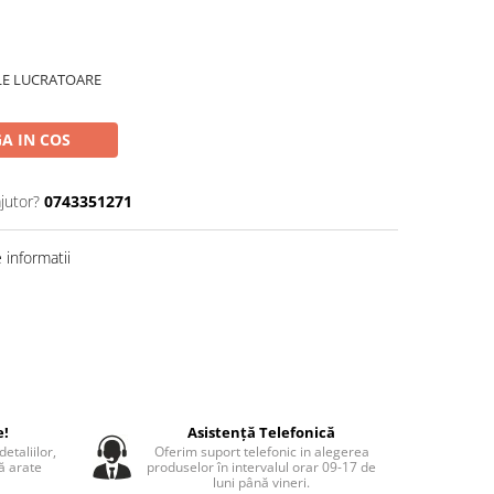
ILE LUCRATOARE
A IN COS
jutor?
0743351271
informatii
e!
Asistență Telefonică
etaliilor,
Oferim suport telefonic in alegerea
să arate
produselor în intervalul orar 09-17 de
luni până vineri.