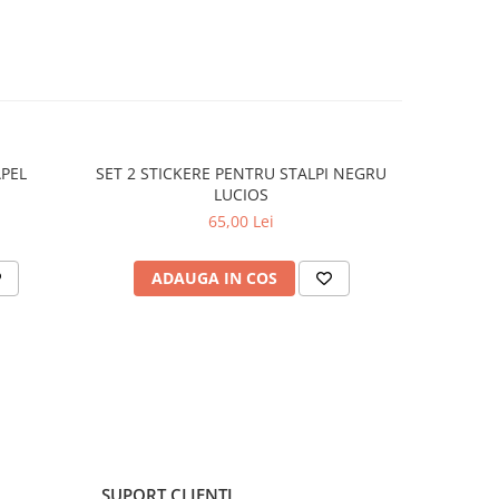
APEL
SET 2 STICKERE PENTRU STALPI NEGRU
STICKER 
LUCIOS
65,00 Lei
ADAUGA IN COS
C
SUPORT CLIENTI