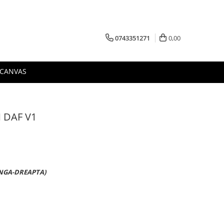
0743351271
0,00
 CANVAS
 DAF V1
ANGA-DREAPTA)