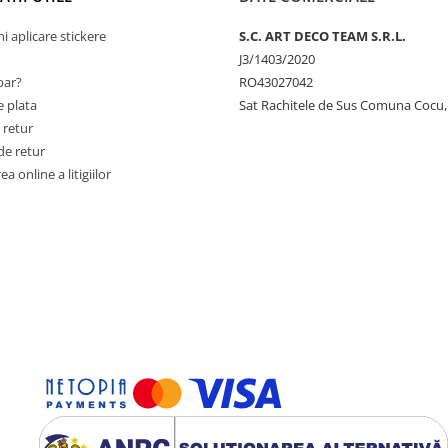
ni aplicare stickere
S.C. ART DECO TEAM S.R.L.
J3/1403/2020
ar?
RO43027042
 plata
Sat Rachitele de Sus Comuna Cocu,
 retur
de retur
a online a litigiilor