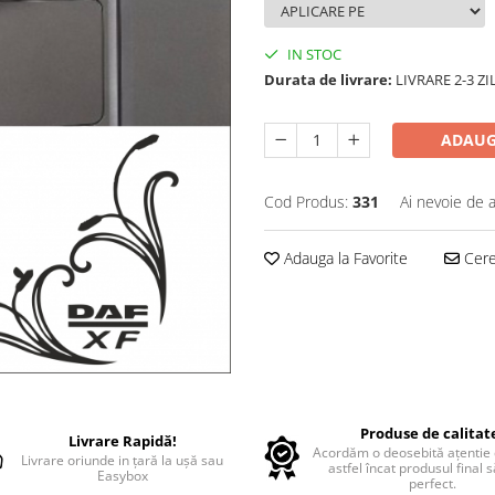
IN STOC
Durata de livrare:
LIVRARE 2-3 Z
ADAUG
Cod Produs:
331
Ai nevoie de a
Adauga la Favorite
Cere 
Produse de calitat
Livrare Rapidă!
Acordăm o deosebită ațentie d
Livrare oriunde in țară la ușă sau
astfel încat produsul final 
Easybox
perfect.