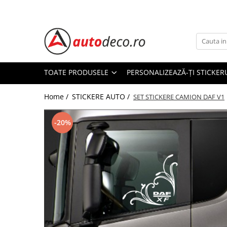
Toate Produsele
STICKERE AUTO
STICKERE MARCI AUTO
TOATE PRODUSELE
PERSONALIZEAZĂ-ȚI STICKER
ALFA ROMEO
Home /
STICKERE AUTO /
AUDI
SET STICKERE CAMION DAF V1
BMW
-20%
CHEVROLET
CITROEN
DACIA
FIAT
FORD
HONDA
HYUNDAI
KIA