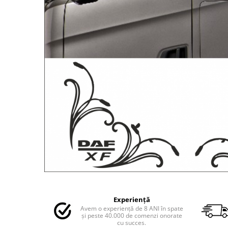
MAZDA
MERCEDES
OPEL
PEUGEOT
RENAULT
SEAT
SKODA
VOLKSWAGEN
VOLVO
STICKERE STALPI
STALPI MARCI AUTO
TOP VANZARI
STICKERE PARBRIZ
STICKERE STALPI SI GEAM MIC
Distribuie
pe
STICKERE CAMUFLAJ
Experiență
Facebook
Avem o experiență de 8 ANI în spate
STICKERE PENTRU FIRME
și peste 40.000 de comenzi onorate
cu succes.