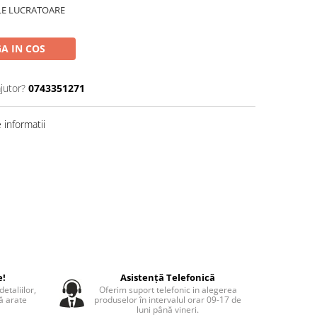
ILE LUCRATOARE
A IN COS
jutor?
0743351271
informatii
e!
Asistență Telefonică
etaliilor,
Oferim suport telefonic in alegerea
să arate
produselor în intervalul orar 09-17 de
luni până vineri.