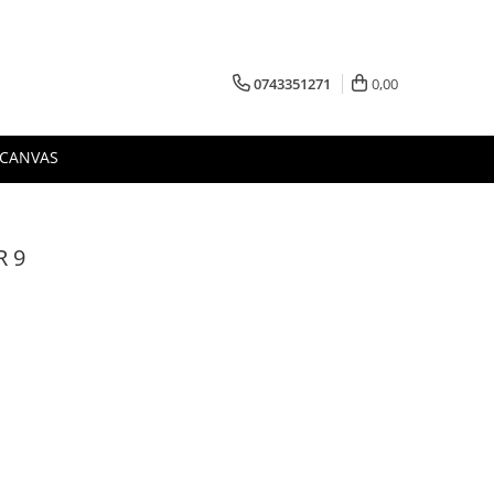
0743351271
0,00
 CANVAS
R 9