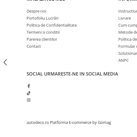
STICKERE PRINTATE
STICKERE UTILAJE AGRICOLE
Despre noi
Instructiu
Portofoliu Lucrări
Livrare
VANATOARE - PESCUIT
Politica de Confidentialitate
Cum cump
STICKERE PERSONALIZATE
Termeni si conditii
Metode de
PRODUSE PERSONALIZATE FIRME
Parerea clientilor
Politica de
CARTI DE VIZITA
Contact
Formular 
Solutionare
ECHIPAMENT DE LUCRU
ANPC
PERSONALIZAT
PLACUTE INFORMATIVE
SOCIAL
URMARESTE-NE IN SOCIAL MEDIA
BANNERE PERSONALIZATE
TRICOURI PERSONALIZATE
TRICOURI MĂRCI AUTO
TRICOURI AUDI
TRICOURI BMW
TRICOURI DACIA
autodeco.ro
Platforma E-commerce by Gomag
TRICOURI FORD