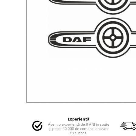
MAZDA
MERCEDES
OPEL
PEUGEOT
RENAULT
SEAT
SKODA
VOLKSWAGEN
VOLVO
STICKERE STALPI
STALPI MARCI AUTO
TOP VANZARI
STICKERE PARBRIZ
STICKERE STALPI SI GEAM MIC
Distribuie
pe
STICKERE CAMUFLAJ
Experiență
Facebook
Avem o experiență de 8 ANI în spate
STICKERE PENTRU FIRME
și peste 40.000 de comenzi onorate
cu succes.