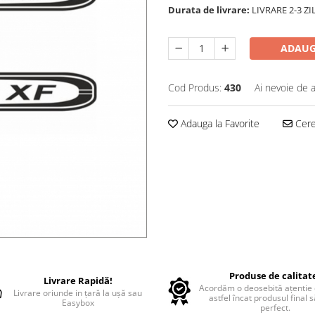
Durata de livrare:
LIVRARE 2-3 Z
ADAUG
Cod Produs:
430
Ai nevoie de a
Adauga la Favorite
Cere 
Produse de calitat
Livrare Rapidă!
Acordăm o deosebită ațentie d
Livrare oriunde in țară la ușă sau
astfel încat produsul final 
Easybox
perfect.