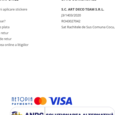
ni aplicare stickere
S.C. ART DECO TEAM S.R.L.
J3/1403/2020
ar?
RO43027042
 plata
Sat Rachitele de Sus Comuna Cocu,
 retur
de retur
a online a litigiilor