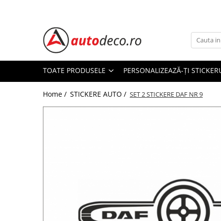
Toate Produsele
STICKERE AUTO
STICKERE MARCI AUTO
TOATE PRODUSELE
PERSONALIZEAZĂ-ȚI STICKER
ALFA ROMEO
Home /
STICKERE AUTO /
AUDI
SET 2 STICKERE DAF NR 9
BMW
CHEVROLET
CITROEN
DACIA
FIAT
FORD
HONDA
HYUNDAI
KIA