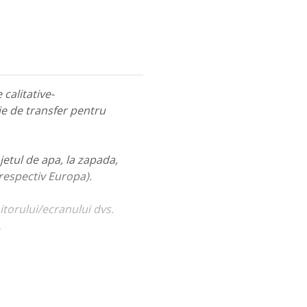
calitative-
ie de transfer pentru
jetul de apa, la zapada,
 respectiv Europa).
itorului/ecranului dvs.
.
ualiza portofoliul nostru