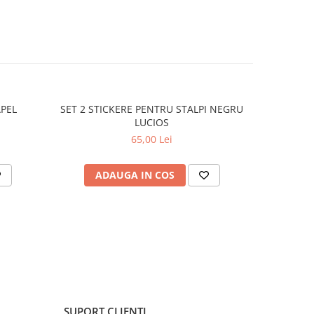
APEL
SET 2 STICKERE PENTRU STALPI NEGRU
STICKER 
LUCIOS
65,00 Lei
ADAUGA IN COS
C
SUPORT CLIENTI