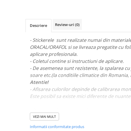
STICKERE MARI
STICKERE CAMIOANE
DAF
Review-uri
(0)
Descriere
IVECO
MAN
- Stickerele sunt realizate numai din materiale 
MERCEDES CAMIOANE
ORACAL/ORAFOL si se livreaza pregatite cu fol
RENAULT CAMIOANE
aplicare profesionala.
VOLVO CAMIOANE
- Coletul contine si instructiuni de aplicare.
STICKERE MOTO/ATV
- De asemenea sunt rezistente, la spalarea cu 
18+ STICKER
soare etc.(la conditiile climatice din Romania,
Atentie!
4X4/OFF ROAD STICKER
- Afisarea culorilor depinde de calibrarea mon
BABY ON BOARD
Este posibil sa existe mici diferente de nuante
CAR AUDIO
DIVERSE
- Pentru stickere personalizate si pentru a viz
va rugam sa ne contactati
aici!
VEZI MAI MULT
DRIFT
Informatii conformitate produs
LOW STICKERS