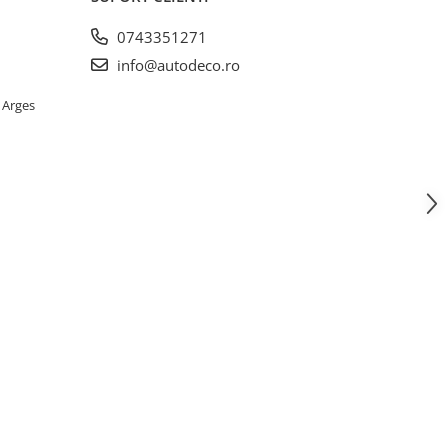
0743351271
info@autodeco.ro
 Arges