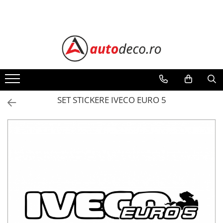
Toate Produsele
STICKERE AUTO
STICKERE MARCI AUTO
ALFA ROMEO
AUDI
SET STICKERE IVECO EURO 5
BMW
CHEVROLET
CITROEN
DACIA
FIAT
FORD
HONDA
HYUNDAI
KIA