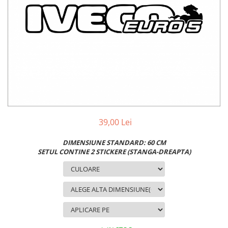
MAZDA
MERCEDES
OPEL
PEUGEOT
RENAULT
SEAT
SKODA
VOLKSWAGEN
VOLVO
STICKERE STALPI
39,00 Lei
STALPI MARCI AUTO
DIMENSIUNE STANDARD: 60 CM
TOP VANZARI
SETUL CONTINE 2 STICKERE (STANGA-DREAPTA)
STICKERE PARBRIZ
STICKERE STALPI SI GEAM MIC
STICKERE CAMUFLAJ
STICKERE PENTRU FIRME