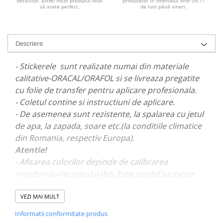
detaliilor, astfel încat produsul final
produselor în intervalul orar 09-17
să arate perfect.
de luni până vineri.
PARASOLARE
PAUL WALKER STICKER
PENTRU FETE
Descriere
PRODUSE IN TRENDING
- Stickerele sunt realizate numai din materiale
SETURI STICKERE
calitative-ORACAL/ORAFOL si se livreaza pregatite
STICKERE CAPAC REZERVOR
cu folie de transfer pentru aplicare profesionala.
- Coletul contine si instructiuni de aplicare.
STICKERE CRĂCIUN
- De asemenea sunt rezistente, la spalarea cu jetul
STICKERE CU ANIMALE
de apa, la zapada, soare etc.(la conditiile climatice
STICKERE GEAM MIC
din Romania, respectiv Europa).
STICKERE JDM
Atentie!
- Afisarea culorilor depinde de calibrarea
STICKERE PENTRU CAPOTA
monitorului/ecranului dvs. Este posibil sa existe
STICKERE PENTRU LATERALE
mici diferente de nuante.
STICKERE PERSONALIZATE
VEZI MAI MULT
- Pentru stickere personalizate si pentru a vizualiza
STICKERE PRAGURI
Informatii conformitate produs
portofoliul nostru va rugam sa ne contactati
aici!