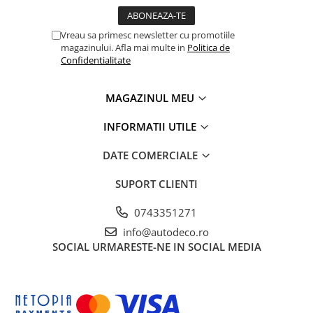
TRICOURI HONDA
TRICOURI MERCEDES
Vreau sa primesc newsletter cu promotiile
TRICOURI OPEL
magazinului. Afla mai multe in
Politica de
TRICOURI PEUGEOT
Confidentialitate
TRICOURI RENAULT
TRICOURI SEAT
MAGAZINUL MEU
TRICOURI SKODA
INFORMATII UTILE
TRICOURI VOLKSWAGEN
TRICOURI VOLVO
DATE COMERCIALE
PENTRU PASIONATII AUTO
SUPORT CLIENTI
TRICOURI AMUZANTE
TRICOURI ANIVERSARE
0743351271
TRICOURI CU MESAJE
info@autodeco.ro
SOCIAL
URMARESTE-NE IN SOCIAL MEDIA
TRICOURI CU PROFESII
TRICOURI CUPLURI/TINERI
CASATORITI
TRICOURI DAMA