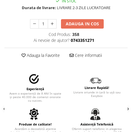
STICKERE MARI
IN STOC
Durata de livrare:
LIVRARE 2-3 ZILE LUCRATOARE
STICKERE CAMIOANE
DAF
ADAUGA IN COS
IVECO
MAN
Cod Produs:
358
Ai nevoie de ajutor?
0743351271
MERCEDES CAMIOANE
RENAULT CAMIOANE
Adauga la Favorite
Cere informatii
VOLVO CAMIOANE
STICKERE MOTO/ATV
18+ STICKER
4X4/OFF ROAD STICKER
Livrare Rapidă!
Experiență
BABY ON BOARD
Livrare oriunde in țară la ușă sau
Avem o experiență de 8 ANI în spate
Easybox
și peste 40.000 de comenzi onorate
CAR AUDIO
cu succes.
DIVERSE
DRIFT
Produse de calitate!
Asistență Telefonică
LOW STICKERS
Acordăm o deosebită ațentie
Oferim suport telefonic in alegerea