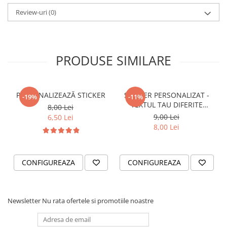
STICKERE PRINTATE
Review-uri
(0)
STICKERE UTILAJE AGRICOLE
VANATOARE - PESCUIT
STICKERE PERSONALIZATE
PRODUSE SIMILARE
PRODUSE PERSONALIZATE FIRME
CARTI DE VIZITA
ECHIPAMENT DE LUCRU
PERSONALIZEAZĂ STICKER
STICKER PERSONALIZAT -
-19%
-11%
PERSONALIZAT
TEXTUL TAU DIFERITE
8,00 Lei
FONTURI
9,00 Lei
PLACUTE INFORMATIVE
6,50 Lei
8,00 Lei
BANNERE PERSONALIZATE
TRICOURI PERSONALIZATE
TRICOURI MĂRCI AUTO
CONFIGUREAZA
CONFIGUREAZA
TRICOURI AUDI
TRICOURI BMW
Newsletter
Nu rata ofertele si promotiile noastre
TRICOURI DACIA
TRICOURI FORD