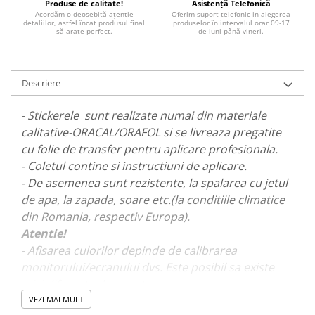
Produse de calitate!
Asistență Telefonică
PARASOLARE
Acordăm o deosebită ațentie
Oferim suport telefonic in alegerea
detaliilor, astfel încat produsul final
produselor în intervalul orar 09-17
să arate perfect.
de luni până vineri.
PAUL WALKER STICKER
PENTRU FETE
PRODUSE IN TRENDING
Descriere
SETURI STICKERE
- Stickerele sunt realizate numai din materiale
STICKERE CAPAC REZERVOR
calitative-ORACAL/ORAFOL si se livreaza pregatite
STICKERE CRĂCIUN
cu folie de transfer pentru aplicare profesionala.
- Coletul contine si instructiuni de aplicare.
STICKERE CU ANIMALE
- De asemenea sunt rezistente, la spalarea cu jetul
STICKERE GEAM MIC
de apa, la zapada, soare etc.(la conditiile climatice
STICKERE JDM
din Romania, respectiv Europa).
STICKERE PENTRU CAPOTA
Atentie!
- Afisarea culorilor depinde de calibrarea
STICKERE PENTRU LATERALE
monitorului/ecranului dvs. Este posibil sa existe
STICKERE PERSONALIZATE
mici diferente de nuante.
STICKERE PRAGURI
VEZI MAI MULT