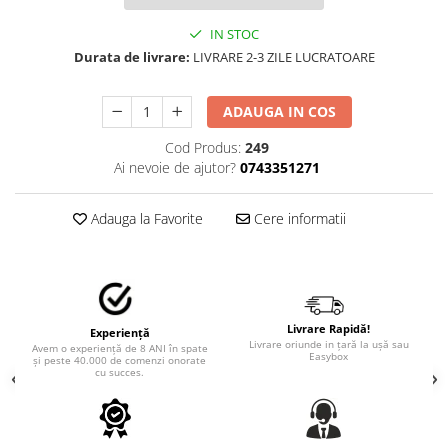
STICKERE MARI
STICKERE CAMIOANE
IN STOC
Durata de livrare:
LIVRARE 2-3 ZILE LUCRATOARE
DAF
IVECO
ADAUGA IN COS
MAN
MERCEDES CAMIOANE
Cod Produs:
249
RENAULT CAMIOANE
Ai nevoie de ajutor?
0743351271
VOLVO CAMIOANE
STICKERE MOTO/ATV
Adauga la Favorite
Cere informatii
18+ STICKER
4X4/OFF ROAD STICKER
BABY ON BOARD
Livrare Rapidă!
Experiență
CAR AUDIO
Livrare oriunde in țară la ușă sau
Avem o experiență de 8 ANI în spate
Easybox
și peste 40.000 de comenzi onorate
DIVERSE
cu succes.
DRIFT
LOW STICKERS