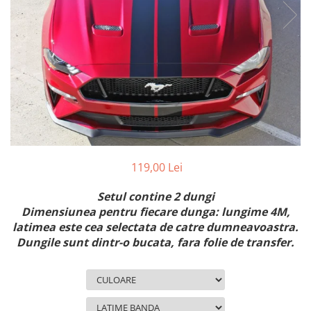
MAZDA
MERCEDES
OPEL
PEUGEOT
RENAULT
SEAT
SKODA
VOLKSWAGEN
VOLVO
STICKERE STALPI
119,00 Lei
STALPI MARCI AUTO
Setul contine 2 dungi
TOP VANZARI
Dimensiunea pentru fiecare dunga: lungime 4M,
STICKERE PARBRIZ
latimea este cea selectata de catre dumneavoastra.
Dungile sunt dintr-o bucata, fara folie de transfer.
STICKERE STALPI SI GEAM MIC
STICKERE CAMUFLAJ
STICKERE PENTRU FIRME