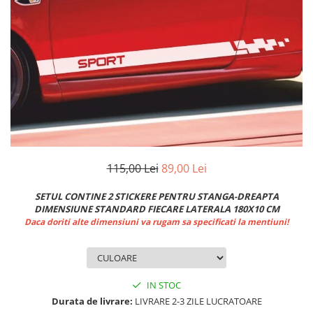
MAZDA
MERCEDES
OPEL
PEUGEOT
RENAULT
SEAT
SKODA
VOLKSWAGEN
VOLVO
STICKERE STALPI
115,00 Lei
89,00 Lei
STALPI MARCI AUTO
SETUL CONTINE 2 STICKERE PENTRU STANGA-DREAPTA
TOP VANZARI
DIMENSIUNE STANDARD FIECARE LATERALA 180X10 CM
Daca doriti alte dimensiuni va rugam sa specificati la mentiuni!
STICKERE PARBRIZ
STICKERE STALPI SI GEAM MIC
STICKERE CAMUFLAJ
IN STOC
STICKERE PENTRU FIRME
Durata de livrare:
LIVRARE 2-3 ZILE LUCRATOARE