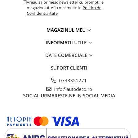
TRICOURI HONDA
Vreau sa primesc newsletter cu promotiile
magazinului. Afla mai multe in
Politica de
TRICOURI MERCEDES
Confidentialitate
TRICOURI OPEL
TRICOURI PEUGEOT
MAGAZINUL MEU
TRICOURI RENAULT
TRICOURI SEAT
INFORMATII UTILE
TRICOURI SKODA
DATE COMERCIALE
TRICOURI VOLKSWAGEN
TRICOURI VOLVO
SUPORT CLIENTI
PENTRU PASIONATII AUTO
0743351271
TRICOURI AMUZANTE
info@autodeco.ro
TRICOURI ANIVERSARE
SOCIAL
URMARESTE-NE IN SOCIAL MEDIA
TRICOURI CU MESAJE
TRICOURI CU PROFESII
TRICOURI CUPLURI/TINERI
CASATORITI
TRICOURI DAMA