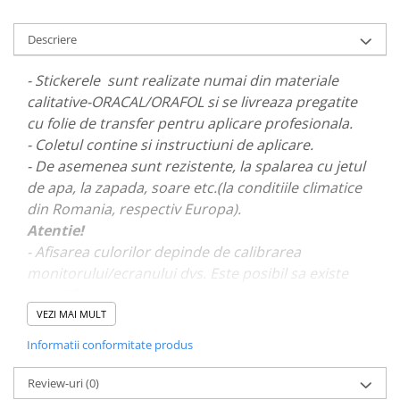
PARASOLARE
Descriere
PAUL WALKER STICKER
PENTRU FETE
- Stickerele sunt realizate numai din materiale
PRODUSE IN TRENDING
calitative-ORACAL/ORAFOL si se livreaza pregatite
cu folie de transfer pentru aplicare profesionala.
SETURI STICKERE
- Coletul contine si instructiuni de aplicare.
STICKERE CAPAC REZERVOR
- De asemenea sunt rezistente, la spalarea cu jetul
STICKERE CRĂCIUN
de apa, la zapada, soare etc.(la conditiile climatice
din Romania, respectiv Europa).
STICKERE CU ANIMALE
Atentie!
STICKERE GEAM MIC
- Afisarea culorilor depinde de calibrarea
STICKERE JDM
monitorului/ecranului dvs. Este posibil sa existe
mici diferente de nuante.
STICKERE PENTRU CAPOTA
VEZI MAI MULT
STICKERE PENTRU LATERALE
- Pentru stickere personalizate si pentru a vizualiza
Informatii conformitate produs
STICKERE PERSONALIZATE
portofoliul nostru va rugam sa ne contactati
aici!
STICKERE PRAGURI
Review-uri
(0)