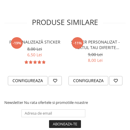
STICKERE PRINTATE
STICKERE UTILAJE AGRICOLE
VANATOARE - PESCUIT
PRODUSE SIMILARE
STICKERE PERSONALIZATE
PRODUSE PERSONALIZATE FIRME
PERSONALIZEAZĂ STICKER
STICKER PERSONALIZAT -
-19%
-11%
CARTI DE VIZITA
TEXTUL TAU DIFERITE
8,00 Lei
ECHIPAMENT DE LUCRU
FONTURI
9,00 Lei
6,50 Lei
PERSONALIZAT
8,00 Lei
PLACUTE INFORMATIVE
BANNERE PERSONALIZATE
CONFIGUREAZA
CONFIGUREAZA
TRICOURI PERSONALIZATE
TRICOURI MĂRCI AUTO
TRICOURI AUDI
Newsletter
Nu rata ofertele si promotiile noastre
TRICOURI BMW
TRICOURI DACIA
TRICOURI FORD