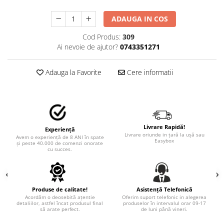
STICKERE MARI
STICKERE CAMIOANE
ADAUGA IN COS
DAF
Cod Produs:
309
IVECO
Ai nevoie de ajutor?
0743351271
MAN
MERCEDES CAMIOANE
Adauga la Favorite
Cere informatii
RENAULT CAMIOANE
VOLVO CAMIOANE
STICKERE MOTO/ATV
18+ STICKER
Livrare Rapidă!
Experiență
Livrare oriunde in țară la ușă sau
Avem o experiență de 8 ANI în spate
4X4/OFF ROAD STICKER
Easybox
și peste 40.000 de comenzi onorate
cu succes.
BABY ON BOARD
CAR AUDIO
DIVERSE
Produse de calitate!
Asistență Telefonică
Acordăm o deosebită ațentie
Oferim suport telefonic in alegerea
DRIFT
detaliilor, astfel încat produsul final
produselor în intervalul orar 09-17
să arate perfect.
de luni până vineri.
LOW STICKERS