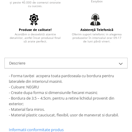
Easybox
și peste 40.000 de comenzi onorate
TRICOURI PESCUIT/VANATOARE
cu succes.
DAF
TRICOURI SOFERI SI SOFERITE
IVECO
MAN
Produse de calitate!
Asistență Telefonică
MERCEDES CAMIOANE
Acordăm o deosebită ațentie
Oferim suport telefonic in alegerea
detaliilor, astfel încat produsul final
produselor în intervalul orar 09-17
RENAULT CAMIOANE
să arate perfect.
de luni până vineri.
VOLVO CAMIOANE
STICKERE MOTO/ATV
18+ STICKER
Descriere
4X4/OFF ROAD STICKER
- Forma taviței acopera toata pardoseala cu bordura pentru
BABY ON BOARD
lateralele din interiorul masinii.
- Culoare: NEGRU
CAR AUDIO
- Create dupa forma si dimensiunile fiecarei masini;
- Bordura de 3.5 – 4.5cm. pentru a retine lichidul provenit din
DIVERSE
exterior;
DRIFT
- Material fara miros.
- Material plastic cauciucat, flexibil, usor de manevrat si durabil.
LOW STICKERS
PARASOLARE
Informatii conformitate produs