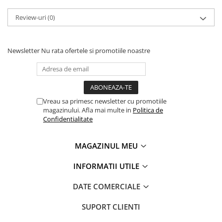
PAUL WALKER STICKER
Review-uri
(0)
PENTRU FETE
PRODUSE IN TRENDING
Newsletter
Nu rata ofertele si promotiile noastre
SETURI STICKERE
STICKERE CAPAC REZERVOR
STICKERE CRĂCIUN
STICKERE CU ANIMALE
Vreau sa primesc newsletter cu promotiile
magazinului. Afla mai multe in
Politica de
STICKERE GEAM MIC
Confidentialitate
STICKERE JDM
STICKERE PENTRU CAPOTA
MAGAZINUL MEU
STICKERE PENTRU LATERALE
INFORMATII UTILE
STICKERE PERSONALIZATE
DATE COMERCIALE
STICKERE PRAGURI
SUPORT CLIENTI
STICKERE PRINTATE
STICKERE UTILAJE AGRICOLE