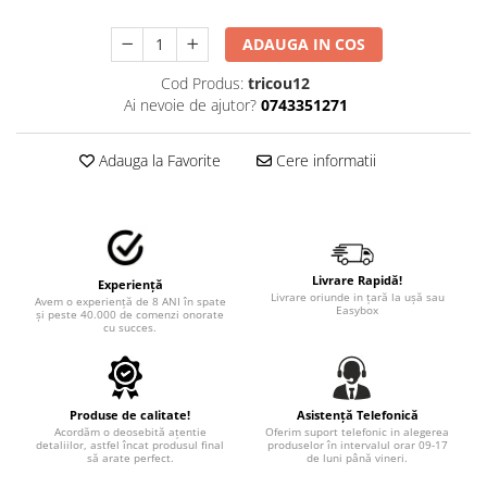
TRICOURI PESCUIT/VANATOARE
DAF
ADAUGA IN COS
TRICOURI SOFERI SI SOFERITE
IVECO
Cod Produs:
tricou12
MAN
Ai nevoie de ajutor?
0743351271
MERCEDES CAMIOANE
RENAULT CAMIOANE
Adauga la Favorite
Cere informatii
VOLVO CAMIOANE
STICKERE MOTO/ATV
18+ STICKER
4X4/OFF ROAD STICKER
Livrare Rapidă!
Experiență
Livrare oriunde in țară la ușă sau
BABY ON BOARD
Avem o experiență de 8 ANI în spate
Easybox
și peste 40.000 de comenzi onorate
cu succes.
CAR AUDIO
DIVERSE
DRIFT
Produse de calitate!
Asistență Telefonică
Acordăm o deosebită ațentie
Oferim suport telefonic in alegerea
LOW STICKERS
detaliilor, astfel încat produsul final
produselor în intervalul orar 09-17
să arate perfect.
de luni până vineri.
PARASOLARE