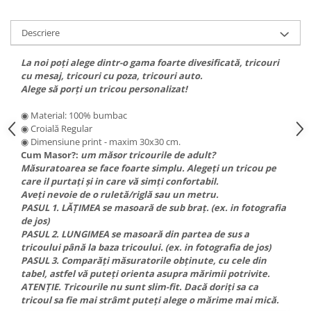
PAUL WALKER STICKER
PENTRU FETE
Descriere
PRODUSE IN TRENDING
La noi poți alege dintr-o gama foarte divesificată, tricouri
SETURI STICKERE
cu mesaj, tricouri cu poza, tricouri auto.
Alege să porți un tricou personalizat!
STICKERE CAPAC REZERVOR
◉ Material: 100% bumbac
STICKERE CRĂCIUN
◉ Croială Regular
STICKERE CU ANIMALE
◉ Dimensiune print - maxim 30x30 cm.
Cum Masor?:
um măsor tricourile de adult?
STICKERE GEAM MIC
Măsuratoarea se face foarte simplu. Alegeți un tricou pe
care il purtați și in care vă simți confortabil.
STICKERE JDM
Aveți nevoie de o ruletă/riglă sau un metru.
STICKERE PENTRU CAPOTA
PASUL 1. LĂȚIMEA se masoară de sub braț. (ex. in fotografia
de jos)
STICKERE PENTRU LATERALE
PASUL 2. LUNGIMEA se masoară din partea de sus a
STICKERE PERSONALIZATE
tricoului până la baza tricoului. (ex. in fotografia de jos)
PASUL 3. Comparăți măsuratorile obținute, cu cele din
STICKERE PRAGURI
tabel, astfel vă puteți orienta asupra mărimii potrivite.
ATENȚIE. Tricourile nu sunt slim-fit. Dacă doriți sa ca
STICKERE PRINTATE
tricoul sa fie mai strâmt puteți alege o mărime mai mică.
STICKERE UTILAJE AGRICOLE