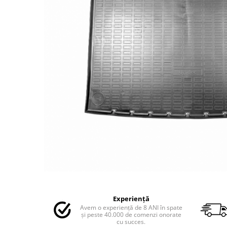
MAZDA
MERCEDES
OPEL
PEUGEOT
RENAULT
SEAT
SKODA
VOLKSWAGEN
VOLVO
STICKERE STALPI
STALPI MARCI AUTO
TOP VANZARI
STICKERE PARBRIZ
STICKERE STALPI SI GEAM MIC
Distribuie
pe
STICKERE CAMUFLAJ
Experiență
Facebook
Avem o experiență de 8 ANI în spate
STICKERE PENTRU FIRME
și peste 40.000 de comenzi onorate
cu succes.