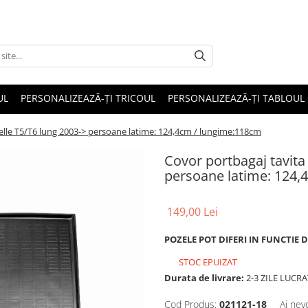
UL
PERSONALIZEAZĂ-ȚI TRICOUL
PERSONALIZEAZĂ-ȚI TABLOUL
elle T5/T6 lung 2003-> persoane latime: 124,4cm / lungime:118cm
Covor portbagaj tavita
persoane latime: 124,
149,00 Lei
POZELE POT DIFERI IN FUNCTIE 
STOC EPUIZAT
Durata de livrare:
2-3 ZILE LUCR
Cod Produs:
021121-18
Ai nev