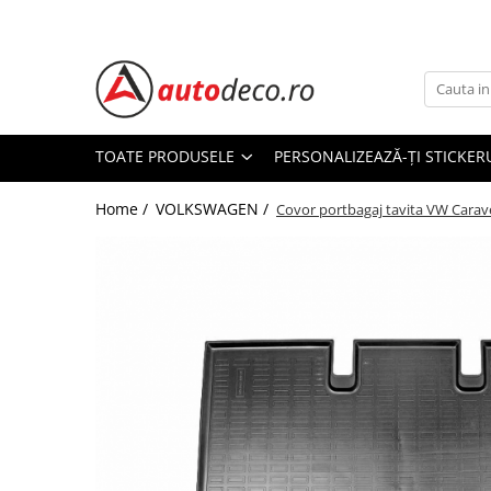
Toate Produsele
STICKERE AUTO
STICKERE MARCI AUTO
TOATE PRODUSELE
PERSONALIZEAZĂ-ȚI STICKER
ALFA ROMEO
Home /
VOLKSWAGEN /
AUDI
Covor portbagaj tavita VW Carav
BMW
CHEVROLET
CITROEN
DACIA
FIAT
FORD
HONDA
HYUNDAI
KIA