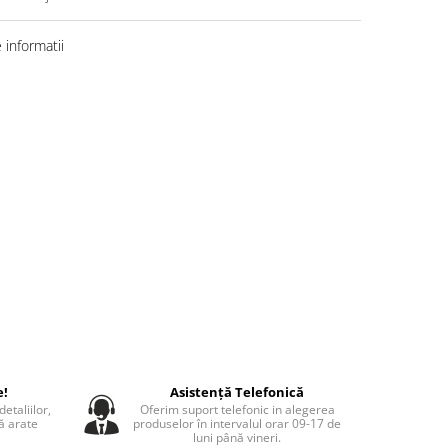
informatii
e!
Asistență Telefonică
etaliilor,
Oferim suport telefonic in alegerea
să arate
produselor în intervalul orar 09-17 de
luni până vineri.