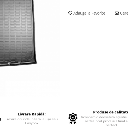
Adauga la Favorite
Cere 
Produse de calitat
Livrare Rapidă!
Acordăm o deosebită ațentie d
Livrare oriunde in țară la ușă sau
astfel încat produsul final 
Easybox
perfect.