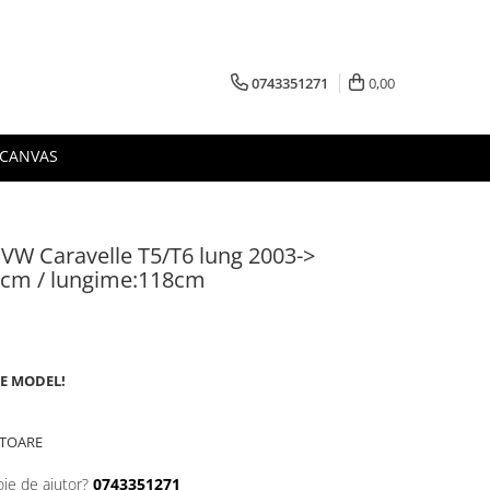
0743351271
0,00
 CANVAS
 VW Caravelle T5/T6 lung 2003->
4cm / lungime:118cm
DE MODEL!
ATOARE
oie de ajutor?
0743351271