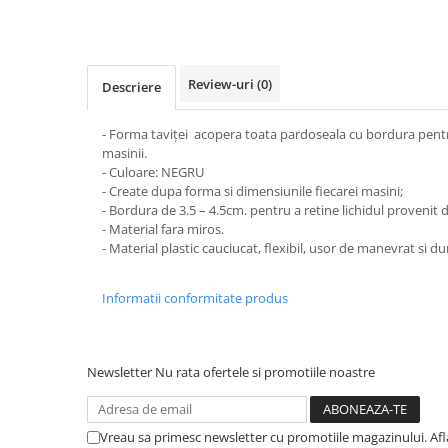
STICKERE MARI
STICKERE CAMIOANE
DAF
Review-uri
(0)
Descriere
IVECO
MAN
- Forma taviței acopera toata pardoseala cu bordura pentru
MERCEDES CAMIOANE
masinii.
RENAULT CAMIOANE
- Culoare: NEGRU
- Create dupa forma si dimensiunile fiecarei masini;
VOLVO CAMIOANE
- Bordura de 3.5 – 4.5cm. pentru a retine lichidul provenit d
STICKERE MOTO/ATV
- Material fara miros.
- Material plastic cauciucat, flexibil, usor de manevrat si dur
18+ STICKER
4X4/OFF ROAD STICKER
Informatii conformitate produs
BABY ON BOARD
CAR AUDIO
Newsletter
Nu rata ofertele si promotiile noastre
DIVERSE
DRIFT
LOW STICKERS
Vreau sa primesc newsletter cu promotiile magazinului. Af