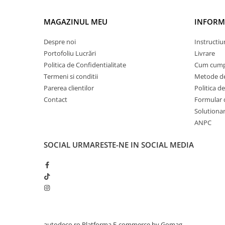
PARASOLARE
MAGAZINUL MEU
INFORMA
PAUL WALKER STICKER
PENTRU FETE
Despre noi
Instructiu
Portofoliu Lucrări
Livrare
PRODUSE IN TRENDING
Politica de Confidentialitate
Cum cump
SETURI STICKERE
Termeni si conditii
Metode de
STICKERE CAPAC REZERVOR
Parerea clientilor
Politica de
Contact
Formular 
STICKERE CRĂCIUN
Solutionare
STICKERE CU ANIMALE
ANPC
STICKERE GEAM MIC
SOCIAL
URMARESTE-NE IN SOCIAL MEDIA
STICKERE JDM
STICKERE PENTRU CAPOTA
STICKERE PENTRU LATERALE
STICKERE PERSONALIZATE
STICKERE PRAGURI
autodeco.ro
Platforma E-commerce by Gomag