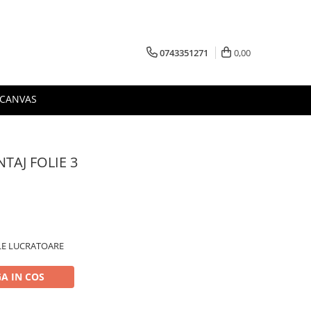
0743351271
0,00
 CANVAS
TAJ FOLIE 3
ILE LUCRATOARE
A IN COS