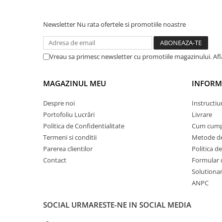
PARASOLARE
Newsletter
Nu rata ofertele si promotiile noastre
PAUL WALKER STICKER
PENTRU FETE
PRODUSE IN TRENDING
Vreau sa primesc newsletter cu promotiile magazinului. Af
SETURI STICKERE
MAGAZINUL MEU
INFORMA
STICKERE CAPAC REZERVOR
STICKERE CRĂCIUN
Despre noi
Instructiu
Portofoliu Lucrări
Livrare
STICKERE CU ANIMALE
Politica de Confidentialitate
Cum cump
STICKERE GEAM MIC
Termeni si conditii
Metode de
STICKERE JDM
Parerea clientilor
Politica de
Contact
Formular 
STICKERE PENTRU CAPOTA
Solutionare
STICKERE PENTRU LATERALE
ANPC
STICKERE PERSONALIZATE
SOCIAL
URMARESTE-NE IN SOCIAL MEDIA
STICKERE PRAGURI