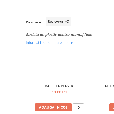
STICKERE MARI
STICKERE CAMIOANE
DAF
Review-uri
(0)
Descriere
IVECO
MAN
Racleta de plastic pentru montaj folie
MERCEDES CAMIOANE
RENAULT CAMIOANE
Informatii conformitate produs
VOLVO CAMIOANE
STICKERE MOTO/ATV
18+ STICKER
4X4/OFF ROAD STICKER
BABY ON BOARD
RACLETA PLASTIC
AUTO
CAR AUDIO
10,00 Lei
DIVERSE
DRIFT
ADAUGA IN COS
LOW STICKERS