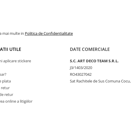
la mai multe in
Politica de Confidentialitate
TII UTILE
DATE COMERCIALE
ni aplicare stickere
S.C. ART DECO TEAM S.R.L.
J3/1403/2020
ar?
RO43027042
 plata
Sat Rachitele de Sus Comuna Cocu,
 retur
de retur
a online a litigiilor