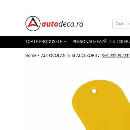
Toate Produsele
STICKERE AUTO
STICKERE MARCI AUTO
TOATE PRODUSELE
PERSONALIZEAZĂ-ȚI STICKER
ALFA ROMEO
Home /
AUTOCOLANTE SI ACCESORII /
AUDI
RACLETA PLASTI
BMW
CHEVROLET
CITROEN
DACIA
FIAT
FORD
HONDA
HYUNDAI
KIA