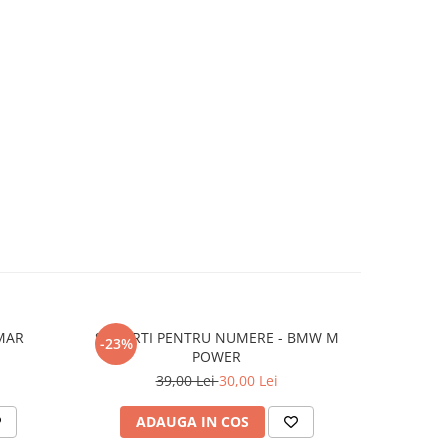
MAR
SUPORTI PENTRU NUMERE - BMW M
SUPORTI P
-23%
-23%
POWER
39,00 Lei
30,00 Lei
ADAUGA IN COS
AD