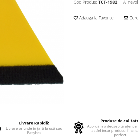
Cod Produs:
TCT-1982
Ai nevo
Adauga la Favorite
Cere 
Produse de calitat
Livrare Rapidă!
Acordăm o deosebită ațentie d
Livrare oriunde in țară la ușă sau
astfel încat produsul final 
Easybox
perfect.