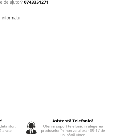
ie de ajutor?
0743351271
informatii
e!
Asistență Telefonică
etaliilor,
Oferim suport telefonic in alegerea
să arate
produselor în intervalul orar 09-17 de
luni până vineri.