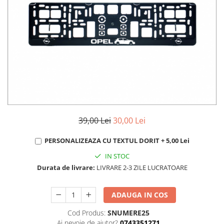
MAZDA
MERCEDES
OPEL
PEUGEOT
RENAULT
SEAT
SKODA
VOLKSWAGEN
VOLVO
STICKERE STALPI
39,00 Lei
30,00 Lei
STALPI MARCI AUTO
PERSONALIZEAZA CU TEXTUL DORIT + 5,00 Lei
TOP VANZARI
IN STOC
STICKERE PARBRIZ
Durata de livrare:
LIVRARE 2-3 ZILE LUCRATOARE
STICKERE STALPI SI GEAM MIC
STICKERE CAMUFLAJ
ADAUGA IN COS
STICKERE PENTRU FIRME
Cod Produs:
SNUMERE25
Ai nevoie de ajutor?
0743351271