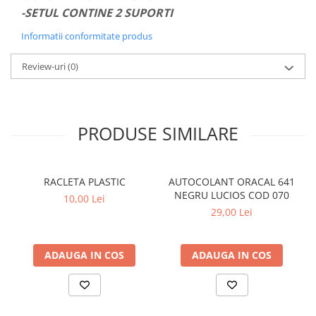
-SETUL CONTINE 2 SUPORTI
PARASOLARE
PAUL WALKER STICKER
Informatii conformitate produs
PENTRU FETE
Review-uri
(0)
PRODUSE IN TRENDING
SETURI STICKERE
STICKERE CAPAC REZERVOR
PRODUSE SIMILARE
STICKERE CRĂCIUN
STICKERE CU ANIMALE
RACLETA PLASTIC
AUTOCOLANT ORACAL 641
STICKERE GEAM MIC
NEGRU LUCIOS COD 070
10,00 Lei
STICKERE JDM
29,00 Lei
STICKERE PENTRU CAPOTA
STICKERE PENTRU LATERALE
ADAUGA IN COS
ADAUGA IN COS
STICKERE PERSONALIZATE
STICKERE PRAGURI