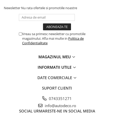
STICKERE PRINTATE
Newsletter
Nu rata ofertele si promotiile noastre
STICKERE UTILAJE AGRICOLE
VANATOARE - PESCUIT
STICKERE PERSONALIZATE
PRODUSE PERSONALIZATE FIRME
Vreau sa primesc newsletter cu promotiile
CARTI DE VIZITA
magazinului. Afla mai multe in
Politica de
Confidentialitate
ECHIPAMENT DE LUCRU
PERSONALIZAT
MAGAZINUL MEU
PLACUTE INFORMATIVE
BANNERE PERSONALIZATE
INFORMATII UTILE
TRICOURI PERSONALIZATE
DATE COMERCIALE
TRICOURI MĂRCI AUTO
SUPORT CLIENTI
TRICOURI AUDI
TRICOURI BMW
0743351271
TRICOURI DACIA
info@autodeco.ro
TRICOURI FORD
SOCIAL
URMARESTE-NE IN SOCIAL MEDIA