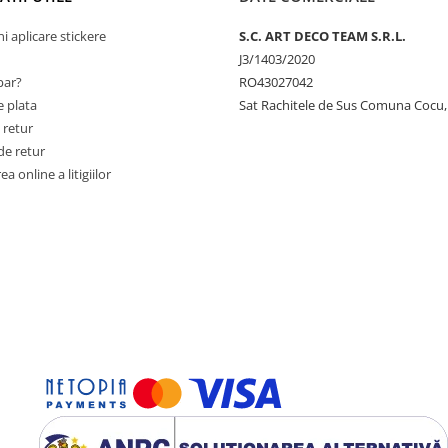
ni aplicare stickere
S.C. ART DECO TEAM S.R.L.
J3/1403/2020
ar?
RO43027042
 plata
Sat Rachitele de Sus Comuna Cocu,
 retur
de retur
a online a litigiilor