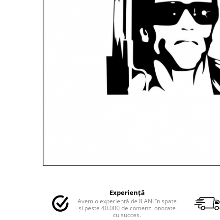
MAZDA
MERCEDES
OPEL
PEUGEOT
RENAULT
SEAT
SKODA
VOLKSWAGEN
VOLVO
STICKERE STALPI
STALPI MARCI AUTO
TOP VANZARI
STICKERE PARBRIZ
STICKERE STALPI SI GEAM MIC
Distribuie
pe
STICKERE CAMUFLAJ
Experiență
Facebook
Avem o experiență de 8 ANI în spate
STICKERE PENTRU FIRME
și peste 40.000 de comenzi onorate
cu succes.