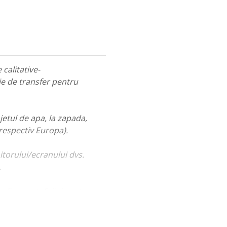
calitative-
ie de transfer pentru
jetul de apa, la zapada,
 respectiv Europa).
itorului/ecranului dvs.
.
ualiza portofoliul nostru