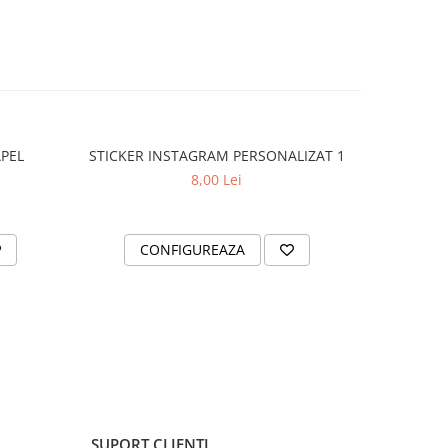
APEL
STICKER INSTAGRAM PERSONALIZAT 1
SET 2 ST
8,00 Lei
CONFIGUREAZA
AD
SUPORT CLIENTI