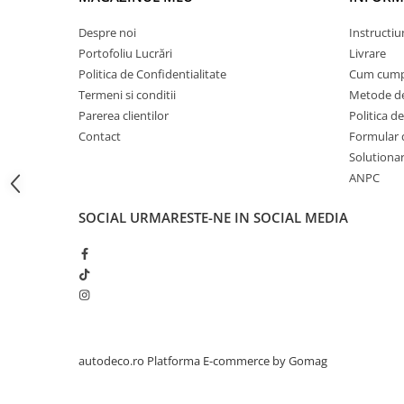
STICKERE PRINTATE
STICKERE UTILAJE AGRICOLE
Despre noi
Instructiu
Portofoliu Lucrări
Livrare
VANATOARE - PESCUIT
Politica de Confidentialitate
Cum cump
STICKERE PERSONALIZATE
Termeni si conditii
Metode de
PRODUSE PERSONALIZATE FIRME
Parerea clientilor
Politica de
CARTI DE VIZITA
Contact
Formular 
Solutionare
ECHIPAMENT DE LUCRU
ANPC
PERSONALIZAT
PLACUTE INFORMATIVE
SOCIAL
URMARESTE-NE IN SOCIAL MEDIA
BANNERE PERSONALIZATE
TRICOURI PERSONALIZATE
TRICOURI MĂRCI AUTO
TRICOURI AUDI
TRICOURI BMW
TRICOURI DACIA
autodeco.ro
Platforma E-commerce by Gomag
TRICOURI FORD