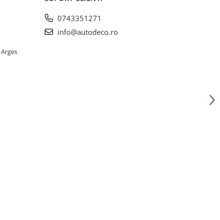
0743351271
info@autodeco.ro
 Arges