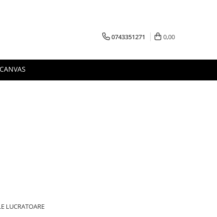
0743351271
0,00
 CANVAS
ILE LUCRATOARE