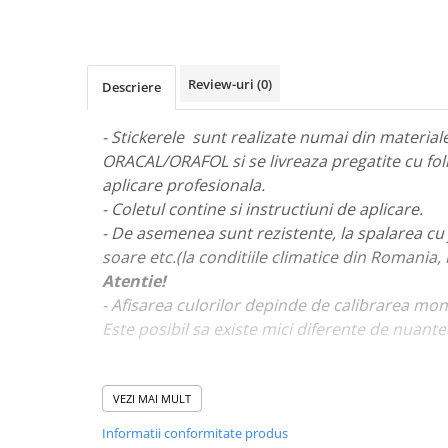
STICKERE MARI
STICKERE CAMIOANE
DAF
Review-uri
(0)
Descriere
IVECO
MAN
- Stickerele sunt realizate numai din materiale 
MERCEDES CAMIOANE
ORACAL/ORAFOL si se livreaza pregatite cu fol
RENAULT CAMIOANE
aplicare profesionala.
VOLVO CAMIOANE
- Coletul contine si instructiuni de aplicare.
STICKERE MOTO/ATV
- De asemenea sunt rezistente, la spalarea cu 
18+ STICKER
soare etc.(la conditiile climatice din Romania,
Atentie!
4X4/OFF ROAD STICKER
- Afisarea culorilor depinde de calibrarea mon
BABY ON BOARD
Este posibil sa existe mici diferente de nuante
CAR AUDIO
DIVERSE
- Pentru stickere personalizate si pentru a viz
va rugam sa ne contactati
aici!
VEZI MAI MULT
DRIFT
Informatii conformitate produs
LOW STICKERS