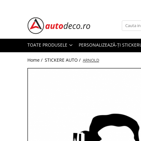
Toate Produsele
STICKERE AUTO
STICKERE MARCI AUTO
TOATE PRODUSELE
PERSONALIZEAZĂ-ȚI STICKER
ALFA ROMEO
Home /
STICKERE AUTO /
AUDI
ARNOLD
BMW
CHEVROLET
CITROEN
DACIA
FIAT
FORD
HONDA
HYUNDAI
KIA