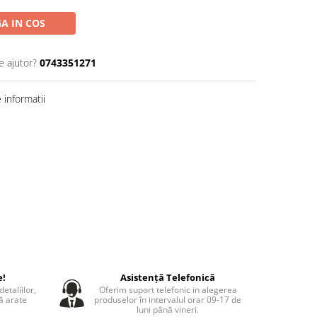
A IN COS
e ajutor?
0743351271
informatii
e!
Asistență Telefonică
etaliilor,
Oferim suport telefonic in alegerea
să arate
produselor în intervalul orar 09-17 de
luni până vineri.