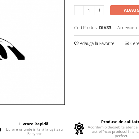
ADAUG
Cod Produs:
DIV33
Ai nevoie d
Adauga la Favorite
Cere 
Produse de calitat
Livrare Rapidă!
Acordăm o deosebită ațentie d
Livrare oriunde in țară la ușă sau
astfel încat produsul final 
Easybox
perfect.