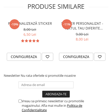
PRODUSE SIMILARE
VANATOARE - PESCUIT
PERSONALIZEAZĂ STICKER
STICKER PERSONALIZAT -
-19%
-11%
TEXTUL TAU DIFERITE
8,00 Lei
FONTURI
9,00 Lei
6,50 Lei
8,00 Lei
CONFIGUREAZA
CONFIGUREAZA
Newsletter
Nu rata ofertele si promotiile noastre
Vreau sa primesc newsletter cu promotiile
magazinului. Afla mai multe in
Politica de
Confidentialitate