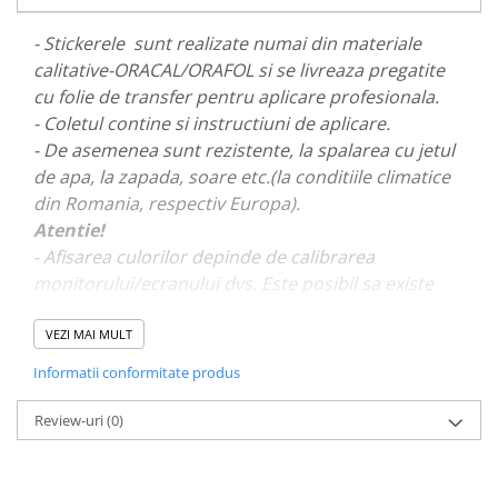
PAUL WALKER STICKER
- Stickerele sunt realizate numai din materiale
PENTRU FETE
calitative-ORACAL/ORAFOL si se livreaza pregatite
PRODUSE IN TRENDING
cu folie de transfer pentru aplicare profesionala.
SETURI STICKERE
- Coletul contine si instructiuni de aplicare.
- De asemenea sunt rezistente, la spalarea cu jetul
STICKERE CAPAC REZERVOR
de apa, la zapada, soare etc.(la conditiile climatice
STICKERE CRĂCIUN
din Romania, respectiv Europa).
STICKERE CU ANIMALE
Atentie!
- Afisarea culorilor depinde de calibrarea
STICKERE GEAM MIC
monitorului/ecranului dvs. Este posibil sa existe
STICKERE JDM
mici diferente de nuante.
STICKERE PENTRU CAPOTA
VEZI MAI MULT
STICKERE PENTRU LATERALE
- Pentru stickere personalizate si pentru a vizualiza
Informatii conformitate produs
portofoliul nostru va rugam sa ne contactati
aici!
STICKERE PERSONALIZATE
Review-uri
(0)
STICKERE PRAGURI
STICKERE PRINTATE
STICKERE UTILAJE AGRICOLE