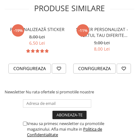
PRODUSE SIMILARE
VANATOARE - PESCUIT
PERSONALIZEAZĂ STICKER
STICKER PERSONALIZAT -
-19%
-11%
TEXTUL TAU DIFERITE
8,00 Lei
FONTURI
9,00 Lei
6,50 Lei
8,00 Lei
CONFIGUREAZA
CONFIGUREAZA
Newsletter
Nu rata ofertele si promotiile noastre
Vreau sa primesc newsletter cu promotiile
magazinului. Afla mai multe in
Politica de
Confidentialitate