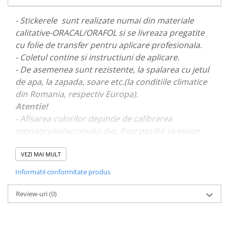
PAUL WALKER STICKER
- Stickerele sunt realizate numai din materiale
PENTRU FETE
calitative-ORACAL/ORAFOL si se livreaza pregatite
PRODUSE IN TRENDING
cu folie de transfer pentru aplicare profesionala.
SETURI STICKERE
- Coletul contine si instructiuni de aplicare.
- De asemenea sunt rezistente, la spalarea cu jetul
STICKERE CAPAC REZERVOR
de apa, la zapada, soare etc.(la conditiile climatice
STICKERE CRĂCIUN
din Romania, respectiv Europa).
STICKERE CU ANIMALE
Atentie!
- Afisarea culorilor depinde de calibrarea
STICKERE GEAM MIC
monitorului/ecranului dvs. Este posibil sa existe
STICKERE JDM
mici diferente de nuante.
STICKERE PENTRU CAPOTA
VEZI MAI MULT
STICKERE PENTRU LATERALE
- Pentru stickere personalizate si pentru a vizualiza
Informatii conformitate produs
portofoliul nostru va rugam sa ne contactati
aici!
STICKERE PERSONALIZATE
Review-uri
(0)
STICKERE PRAGURI
STICKERE PRINTATE
STICKERE UTILAJE AGRICOLE