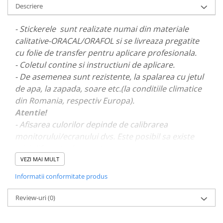
Descriere
PARASOLARE
PAUL WALKER STICKER
- Stickerele sunt realizate numai din materiale
calitative-ORACAL/ORAFOL si se livreaza pregatite
PENTRU FETE
cu folie de transfer pentru aplicare profesionala.
PRODUSE IN TRENDING
- Coletul contine si instructiuni de aplicare.
SETURI STICKERE
- De asemenea sunt rezistente, la spalarea cu jetul
STICKERE CAPAC REZERVOR
de apa, la zapada, soare etc.(la conditiile climatice
din Romania, respectiv Europa).
STICKERE CRĂCIUN
Atentie!
STICKERE CU ANIMALE
- Afisarea culorilor depinde de calibrarea
STICKERE GEAM MIC
monitorului/ecranului dvs. Este posibil sa existe
mici diferente de nuante.
STICKERE JDM
VEZI MAI MULT
STICKERE PENTRU CAPOTA
- Pentru stickere personalizate si pentru a vizualiza
Informatii conformitate produs
STICKERE PENTRU LATERALE
portofoliul nostru va rugam sa ne contactati
aici!
STICKERE PERSONALIZATE
Review-uri
(0)
STICKERE PRAGURI