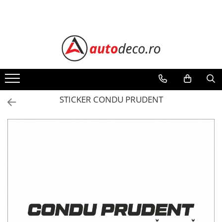
Toate Produsele
STICKERE AUTO
STICKERE MARCI AUTO
ALFA ROMEO
AUDI
STICKER CONDU PRUDENT
BMW
CHEVROLET
CITROEN
DACIA
FIAT
FORD
HONDA
HYUNDAI
KIA