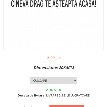
MAZDA
MERCEDES
OPEL
PEUGEOT
RENAULT
SEAT
SKODA
VOLKSWAGEN
VOLVO
STICKERE STALPI
8,00 Lei
STALPI MARCI AUTO
Dimensiune: 20X4CM
TOP VANZARI
STICKERE PARBRIZ
STICKERE STALPI SI GEAM MIC
IN STOC
STICKERE CAMUFLAJ
Durata de livrare:
LIVRARE 2-3 ZILE LUCRATOARE
STICKERE PENTRU FIRME