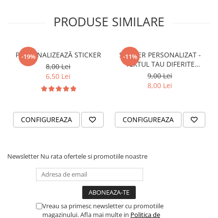
STICKERE PRINTATE
STICKERE UTILAJE AGRICOLE
PRODUSE SIMILARE
VANATOARE - PESCUIT
STICKERE PERSONALIZATE
PERSONALIZEAZĂ STICKER
STICKER PERSONALIZAT -
-19%
-11%
PRODUSE PERSONALIZATE FIRME
TEXTUL TAU DIFERITE
8,00 Lei
CARTI DE VIZITA
FONTURI
9,00 Lei
6,50 Lei
8,00 Lei
ECHIPAMENT DE LUCRU
PERSONALIZAT
PLACUTE INFORMATIVE
CONFIGUREAZA
CONFIGUREAZA
BANNERE PERSONALIZATE
TRICOURI PERSONALIZATE
TRICOURI MĂRCI AUTO
Newsletter
Nu rata ofertele si promotiile noastre
TRICOURI AUDI
TRICOURI BMW
TRICOURI DACIA
Vreau sa primesc newsletter cu promotiile
TRICOURI FORD
magazinului. Afla mai multe in
Politica de