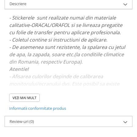
Descriere
PAUL WALKER STICKER
PENTRU FETE
- Stickerele sunt realizate numai din materiale
PRODUSE IN TRENDING
calitative-ORACAL/ORAFOL si se livreaza pregatite
cu folie de transfer pentru aplicare profesionala.
SETURI STICKERE
- Coletul contine si instructiuni de aplicare.
STICKERE CAPAC REZERVOR
- De asemenea sunt rezistente, la spalarea cu jetul
STICKERE CRĂCIUN
de apa, la zapada, soare etc.(la conditiile climatice
STICKERE CU ANIMALE
din Romania, respectiv Europa).
Atentie!
STICKERE GEAM MIC
- Afisarea culorilor depinde de calibrarea
STICKERE JDM
monitorului/ecranului dvs. Este posibil sa existe
STICKERE PENTRU CAPOTA
mici diferente de nuante.
VEZI MAI MULT
STICKERE PENTRU LATERALE
- Pentru stickere personalizate si pentru a vizualiza
Informatii conformitate produs
STICKERE PERSONALIZATE
portofoliul nostru va rugam sa ne contactati
aici!
STICKERE PRAGURI
Review-uri
(0)
STICKERE PRINTATE
STICKERE UTILAJE AGRICOLE