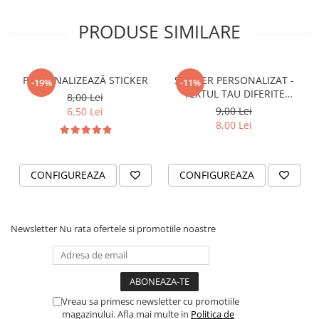
VANATOARE - PESCUIT
PRODUSE SIMILARE
PERSONALIZEAZĂ STICKER
STICKER PERSONALIZAT -
-19%
-11%
TEXTUL TAU DIFERITE
8,00 Lei
FONTURI
9,00 Lei
6,50 Lei
8,00 Lei
CONFIGUREAZA
CONFIGUREAZA
Newsletter
Nu rata ofertele si promotiile noastre
Vreau sa primesc newsletter cu promotiile
magazinului. Afla mai multe in
Politica de