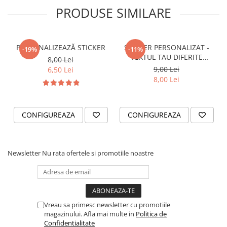
STICKERE PRINTATE
PRODUSE SIMILARE
STICKERE UTILAJE AGRICOLE
VANATOARE - PESCUIT
PERSONALIZEAZĂ STICKER
STICKER PERSONALIZAT -
-19%
-11%
STICKERE PERSONALIZATE
TEXTUL TAU DIFERITE
8,00 Lei
PRODUSE PERSONALIZATE FIRME
FONTURI
9,00 Lei
6,50 Lei
CARTI DE VIZITA
8,00 Lei
ECHIPAMENT DE LUCRU
PERSONALIZAT
CONFIGUREAZA
CONFIGUREAZA
PLACUTE INFORMATIVE
BANNERE PERSONALIZATE
TRICOURI PERSONALIZATE
Newsletter
Nu rata ofertele si promotiile noastre
TRICOURI MĂRCI AUTO
TRICOURI AUDI
TRICOURI BMW
TRICOURI DACIA
Vreau sa primesc newsletter cu promotiile
magazinului. Afla mai multe in
Politica de
TRICOURI FORD
Confidentialitate