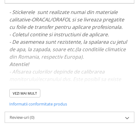
PARASOLARE
- Stickerele sunt realizate numai din materiale
PAUL WALKER STICKER
calitative-ORACAL/ORAFOL si se livreaza pregatite
PENTRU FETE
cu folie de transfer pentru aplicare profesionala.
- Coletul contine si instructiuni de aplicare.
PRODUSE IN TRENDING
- De asemenea sunt rezistente, la spalarea cu jetul
SETURI STICKERE
de apa, la zapada, soare etc.(la conditiile climatice
STICKERE CAPAC REZERVOR
din Romania, respectiv Europa).
STICKERE CRĂCIUN
Atentie!
- Afisarea culorilor depinde de calibrarea
STICKERE CU ANIMALE
monitorului/ecranului dvs. Este posibil sa existe
STICKERE GEAM MIC
mici diferente de nuante.
STICKERE JDM
VEZI MAI MULT
- Pentru stickere personalizate si pentru a vizualiza
STICKERE PENTRU CAPOTA
Informatii conformitate produs
portofoliul nostru va rugam sa ne contactati
aici!
STICKERE PENTRU LATERALE
Review-uri
(0)
STICKERE PERSONALIZATE
STICKERE PRAGURI