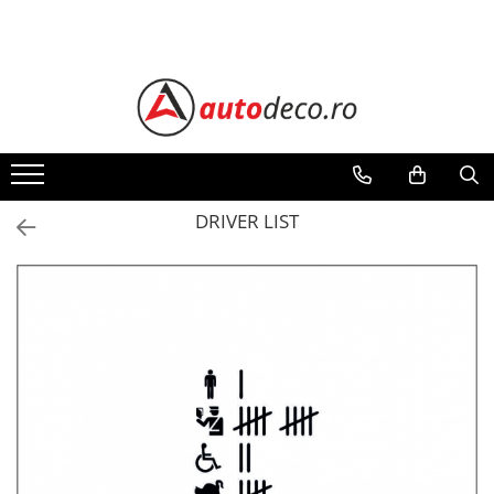
Toate Produsele
STICKERE AUTO
STICKERE MARCI AUTO
ALFA ROMEO
AUDI
DRIVER LIST
BMW
CHEVROLET
CITROEN
DACIA
FIAT
FORD
HONDA
HYUNDAI
KIA