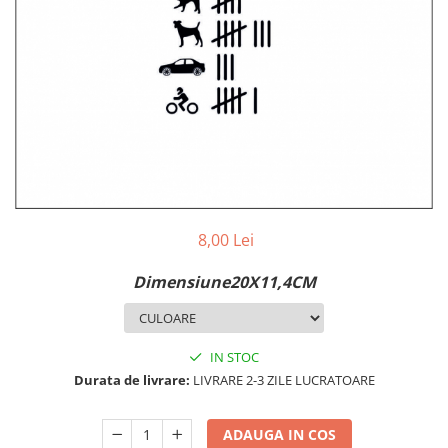
MAZDA
MERCEDES
OPEL
PEUGEOT
RENAULT
SEAT
SKODA
VOLKSWAGEN
VOLVO
STICKERE STALPI
8,00 Lei
STALPI MARCI AUTO
Dimensiune20X11,4CM
TOP VANZARI
STICKERE PARBRIZ
STICKERE STALPI SI GEAM MIC
IN STOC
Durata de livrare:
LIVRARE 2-3 ZILE LUCRATOARE
STICKERE CAMUFLAJ
STICKERE PENTRU FIRME
ADAUGA IN COS