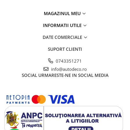
TRICOURI HONDA
TRICOURI MERCEDES
MAGAZINUL MEU
TRICOURI OPEL
TRICOURI PEUGEOT
INFORMATII UTILE
TRICOURI RENAULT
DATE COMERCIALE
TRICOURI SEAT
TRICOURI SKODA
SUPORT CLIENTI
TRICOURI VOLKSWAGEN
0743351271
TRICOURI VOLVO
PENTRU PASIONATII AUTO
info@autodeco.ro
SOCIAL
URMARESTE-NE IN SOCIAL MEDIA
TRICOURI AMUZANTE
TRICOURI ANIVERSARE
TRICOURI CU MESAJE
TRICOURI CU PROFESII
TRICOURI CUPLURI/TINERI
CASATORITI
TRICOURI DAMA