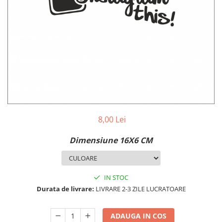
MAZDA
MERCEDES
OPEL
PEUGEOT
RENAULT
SEAT
SKODA
VOLKSWAGEN
VOLVO
STICKERE STALPI
8,00 Lei
STALPI MARCI AUTO
Dimensiune 16X6 CM
TOP VANZARI
STICKERE PARBRIZ
STICKERE STALPI SI GEAM MIC
IN STOC
Durata de livrare:
LIVRARE 2-3 ZILE LUCRATOARE
STICKERE CAMUFLAJ
STICKERE PENTRU FIRME
ADAUGA IN COS