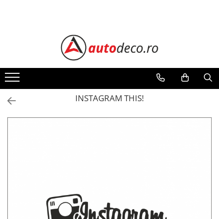
Toate Produsele
STICKERE AUTO
STICKERE MARCI AUTO
ALFA ROMEO
AUDI
INSTAGRAM THIS!
BMW
CHEVROLET
CITROEN
DACIA
FIAT
FORD
HONDA
HYUNDAI
KIA