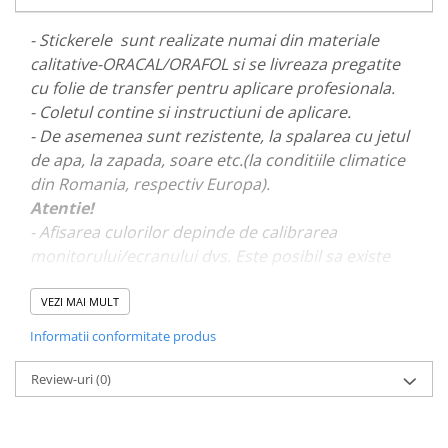
PARASOLARE
- Stickerele sunt realizate numai din materiale
PAUL WALKER STICKER
calitative-ORACAL/ORAFOL si se livreaza pregatite
PENTRU FETE
cu folie de transfer pentru aplicare profesionala.
- Coletul contine si instructiuni de aplicare.
PRODUSE IN TRENDING
- De asemenea sunt rezistente, la spalarea cu jetul
SETURI STICKERE
de apa, la zapada, soare etc.(la conditiile climatice
STICKERE CAPAC REZERVOR
din Romania, respectiv Europa).
STICKERE CRĂCIUN
Atentie!
- Afisarea culorilor depinde de calibrarea
STICKERE CU ANIMALE
monitorului/ecranului dvs. Este posibil sa existe
STICKERE GEAM MIC
mici diferente de nuante.
STICKERE JDM
VEZI MAI MULT
- Pentru stickere personalizate si pentru a vizualiza
STICKERE PENTRU CAPOTA
Informatii conformitate produs
portofoliul nostru va rugam sa ne contactati
aici!
STICKERE PENTRU LATERALE
Review-uri
(0)
STICKERE PERSONALIZATE
STICKERE PRAGURI