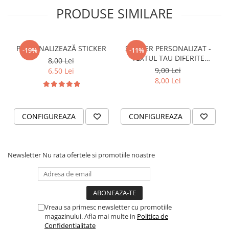
STICKERE PRINTATE
PRODUSE SIMILARE
STICKERE UTILAJE AGRICOLE
VANATOARE - PESCUIT
PERSONALIZEAZĂ STICKER
STICKER PERSONALIZAT -
STICKERE PERSONALIZATE
-19%
-11%
TEXTUL TAU DIFERITE
8,00 Lei
PRODUSE PERSONALIZATE FIRME
FONTURI
9,00 Lei
6,50 Lei
CARTI DE VIZITA
8,00 Lei
ECHIPAMENT DE LUCRU
PERSONALIZAT
CONFIGUREAZA
CONFIGUREAZA
PLACUTE INFORMATIVE
BANNERE PERSONALIZATE
TRICOURI PERSONALIZATE
Newsletter
Nu rata ofertele si promotiile noastre
TRICOURI MĂRCI AUTO
TRICOURI AUDI
TRICOURI BMW
TRICOURI DACIA
Vreau sa primesc newsletter cu promotiile
magazinului. Afla mai multe in
Politica de
TRICOURI FORD
Confidentialitate