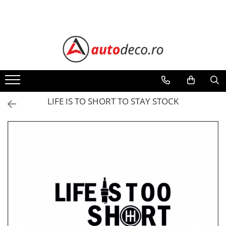
Toate Produsele
STICKERE AUTO
STICKERE MARCI AUTO
ALFA ROMEO
AUDI
LIFE IS TO SHORT TO STAY STOCK
BMW
CHEVROLET
CITROEN
DACIA
FIAT
FORD
HONDA
HYUNDAI
KIA