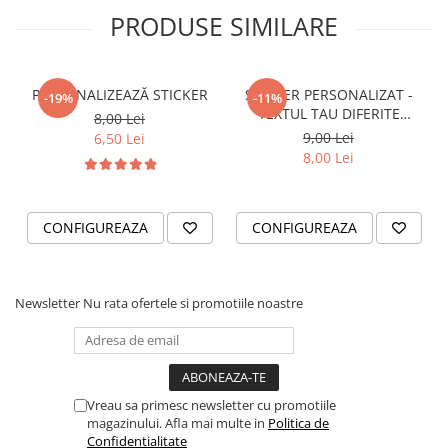
STICKERE PRINTATE
PRODUSE SIMILARE
STICKERE UTILAJE AGRICOLE
VANATOARE - PESCUIT
PERSONALIZEAZĂ STICKER
STICKER PERSONALIZAT -
STICKERE PERSONALIZATE
-19%
-11%
TEXTUL TAU DIFERITE
8,00 Lei
PRODUSE PERSONALIZATE FIRME
FONTURI
9,00 Lei
6,50 Lei
CARTI DE VIZITA
8,00 Lei
ECHIPAMENT DE LUCRU
PERSONALIZAT
CONFIGUREAZA
CONFIGUREAZA
PLACUTE INFORMATIVE
BANNERE PERSONALIZATE
TRICOURI PERSONALIZATE
Newsletter
Nu rata ofertele si promotiile noastre
TRICOURI MĂRCI AUTO
TRICOURI AUDI
TRICOURI BMW
TRICOURI DACIA
Vreau sa primesc newsletter cu promotiile
magazinului. Afla mai multe in
Politica de
TRICOURI FORD
Confidentialitate