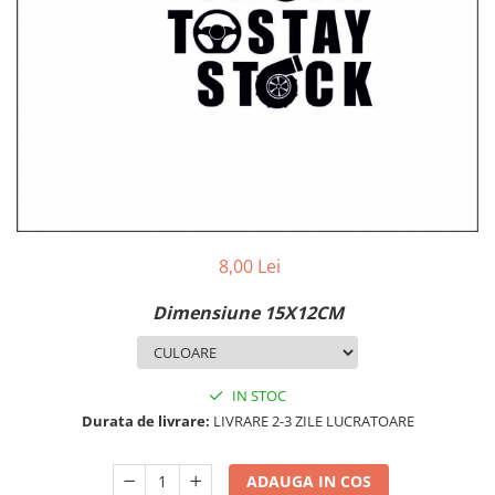
MAZDA
MERCEDES
OPEL
PEUGEOT
RENAULT
SEAT
SKODA
VOLKSWAGEN
VOLVO
STICKERE STALPI
8,00 Lei
STALPI MARCI AUTO
Dimensiune 15X12CM
TOP VANZARI
STICKERE PARBRIZ
STICKERE STALPI SI GEAM MIC
IN STOC
Durata de livrare:
LIVRARE 2-3 ZILE LUCRATOARE
STICKERE CAMUFLAJ
STICKERE PENTRU FIRME
ADAUGA IN COS