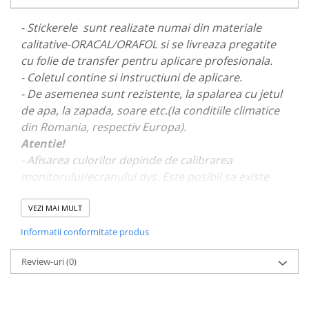
PARASOLARE
- Stickerele sunt realizate numai din materiale
PAUL WALKER STICKER
calitative-ORACAL/ORAFOL si se livreaza pregatite
PENTRU FETE
cu folie de transfer pentru aplicare profesionala.
- Coletul contine si instructiuni de aplicare.
PRODUSE IN TRENDING
- De asemenea sunt rezistente, la spalarea cu jetul
SETURI STICKERE
de apa, la zapada, soare etc.(la conditiile climatice
STICKERE CAPAC REZERVOR
din Romania, respectiv Europa).
STICKERE CRĂCIUN
Atentie!
- Afisarea culorilor depinde de calibrarea
STICKERE CU ANIMALE
monitorului/ecranului dvs. Este posibil sa existe
STICKERE GEAM MIC
mici diferente de nuante.
STICKERE JDM
VEZI MAI MULT
- Pentru stickere personalizate si pentru a vizualiza
STICKERE PENTRU CAPOTA
Informatii conformitate produs
portofoliul nostru va rugam sa ne contactati
aici!
STICKERE PENTRU LATERALE
Review-uri
(0)
STICKERE PERSONALIZATE
STICKERE PRAGURI