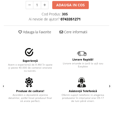
STICKERE MARI
ADAUGA IN COS
STICKERE CAMIOANE
Cod Produs:
305
DAF
Ai nevoie de ajutor?
0743351271
IVECO
MAN
Adauga la Favorite
Cere informatii
MERCEDES CAMIOANE
RENAULT CAMIOANE
VOLVO CAMIOANE
STICKERE MOTO/ATV
Livrare Rapidă!
Experiență
18+ STICKER
Livrare oriunde in țară la ușă sau
Avem o experiență de 8 ANI în spate
Easybox
și peste 40.000 de comenzi onorate
4X4/OFF ROAD STICKER
cu succes.
BABY ON BOARD
CAR AUDIO
Produse de calitate!
Asistență Telefonică
DIVERSE
Acordăm o deosebită ațentie
Oferim suport telefonic in alegerea
detaliilor, astfel încat produsul final
produselor în intervalul orar 09-17
să arate perfect.
de luni până vineri.
DRIFT
LOW STICKERS