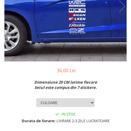
MAZDA
MERCEDES
OPEL
PEUGEOT
RENAULT
SEAT
SKODA
VOLKSWAGEN
VOLVO
STICKERE STALPI
36,00 Lei
STALPI MARCI AUTO
Dimensiune 20 CM latime fiecare
TOP VANZARI
Setul este compus din 7 stickere.
STICKERE PARBRIZ
STICKERE STALPI SI GEAM MIC
STICKERE CAMUFLAJ
IN STOC
Durata de livrare:
LIVRARE 2-3 ZILE LUCRATOARE
STICKERE PENTRU FIRME