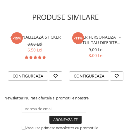
STICKERE PRINTATE
STICKERE UTILAJE AGRICOLE
PRODUSE SIMILARE
VANATOARE - PESCUIT
STICKERE PERSONALIZATE
PRODUSE PERSONALIZATE FIRME
PERSONALIZEAZĂ STICKER
STICKER PERSONALIZAT -
-19%
-11%
TEXTUL TAU DIFERITE
CARTI DE VIZITA
8,00 Lei
FONTURI
9,00 Lei
6,50 Lei
ECHIPAMENT DE LUCRU
8,00 Lei
PERSONALIZAT
PLACUTE INFORMATIVE
CONFIGUREAZA
CONFIGUREAZA
BANNERE PERSONALIZATE
TRICOURI PERSONALIZATE
TRICOURI MĂRCI AUTO
Newsletter
Nu rata ofertele si promotiile noastre
TRICOURI AUDI
TRICOURI BMW
TRICOURI DACIA
TRICOURI FORD
Vreau sa primesc newsletter cu promotiile