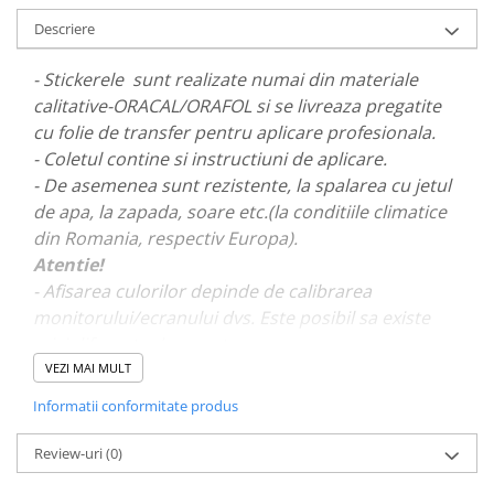
PARASOLARE
Descriere
PAUL WALKER STICKER
- Stickerele sunt realizate numai din materiale
PENTRU FETE
calitative-ORACAL/ORAFOL si se livreaza pregatite
PRODUSE IN TRENDING
cu folie de transfer pentru aplicare profesionala.
- Coletul contine si instructiuni de aplicare.
SETURI STICKERE
- De asemenea sunt rezistente, la spalarea cu jetul
STICKERE CAPAC REZERVOR
de apa, la zapada, soare etc.(la conditiile climatice
STICKERE CRĂCIUN
din Romania, respectiv Europa).
STICKERE CU ANIMALE
Atentie!
- Afisarea culorilor depinde de calibrarea
STICKERE GEAM MIC
monitorului/ecranului dvs. Este posibil sa existe
STICKERE JDM
mici diferente de nuante.
STICKERE PENTRU CAPOTA
VEZI MAI MULT
- Pentru stickere personalizate si pentru a vizualiza
STICKERE PENTRU LATERALE
Informatii conformitate produs
portofoliul nostru va rugam sa ne contactati
aici!
STICKERE PERSONALIZATE
Review-uri
(0)
STICKERE PRAGURI