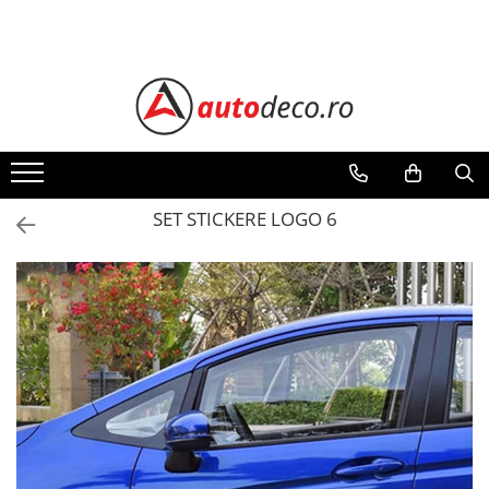
Toate Produsele
STICKERE AUTO
STICKERE MARCI AUTO
ALFA ROMEO
AUDI
SET STICKERE LOGO 6
BMW
CHEVROLET
CITROEN
DACIA
FIAT
FORD
HONDA
HYUNDAI
KIA