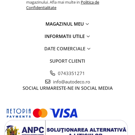
TRICOURI HONDA
magazinului. Afla mai multe in
Politica de
Confidentialitate
TRICOURI MERCEDES
TRICOURI OPEL
MAGAZINUL MEU
TRICOURI PEUGEOT
TRICOURI RENAULT
INFORMATII UTILE
TRICOURI SEAT
TRICOURI SKODA
DATE COMERCIALE
TRICOURI VOLKSWAGEN
SUPORT CLIENTI
TRICOURI VOLVO
PENTRU PASIONATII AUTO
0743351271
TRICOURI AMUZANTE
info@autodeco.ro
SOCIAL
URMARESTE-NE IN SOCIAL MEDIA
TRICOURI ANIVERSARE
TRICOURI CU MESAJE
TRICOURI CU PROFESII
TRICOURI CUPLURI/TINERI
CASATORITI
TRICOURI DAMA