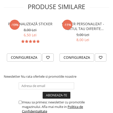
PRODUSE SIMILARE
VANATOARE - PESCUIT
PERSONALIZEAZĂ STICKER
STICKER PERSONALIZAT -
-19%
-11%
TEXTUL TAU DIFERITE
8,00 Lei
FONTURI
9,00 Lei
6,50 Lei
8,00 Lei
CONFIGUREAZA
CONFIGUREAZA
Newsletter
Nu rata ofertele si promotiile noastre
Vreau sa primesc newsletter cu promotiile
magazinului. Afla mai multe in
Politica de
Confidentialitate