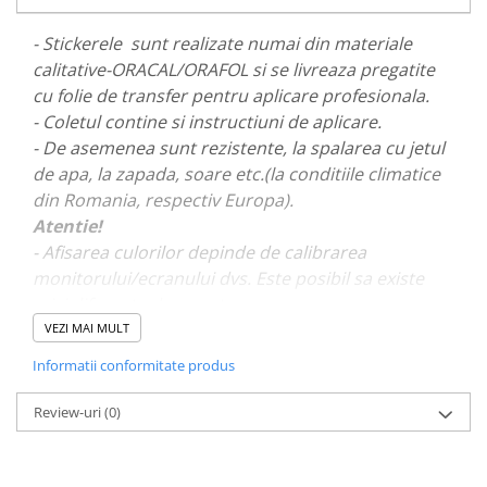
PAUL WALKER STICKER
- Stickerele sunt realizate numai din materiale
PENTRU FETE
calitative-ORACAL/ORAFOL si se livreaza pregatite
PRODUSE IN TRENDING
cu folie de transfer pentru aplicare profesionala.
SETURI STICKERE
- Coletul contine si instructiuni de aplicare.
- De asemenea sunt rezistente, la spalarea cu jetul
STICKERE CAPAC REZERVOR
de apa, la zapada, soare etc.(la conditiile climatice
STICKERE CRĂCIUN
din Romania, respectiv Europa).
STICKERE CU ANIMALE
Atentie!
- Afisarea culorilor depinde de calibrarea
STICKERE GEAM MIC
monitorului/ecranului dvs. Este posibil sa existe
STICKERE JDM
mici diferente de nuante.
STICKERE PENTRU CAPOTA
VEZI MAI MULT
STICKERE PENTRU LATERALE
- Pentru stickere personalizate si pentru a vizualiza
Informatii conformitate produs
portofoliul nostru va rugam sa ne contactati
aici!
STICKERE PERSONALIZATE
Review-uri
(0)
STICKERE PRAGURI
STICKERE PRINTATE
STICKERE UTILAJE AGRICOLE