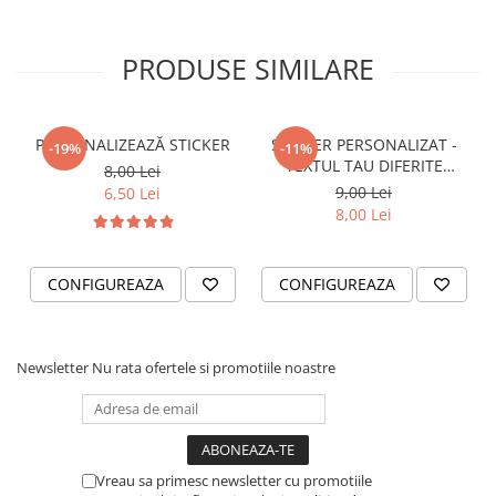
VANATOARE - PESCUIT
PRODUSE SIMILARE
PERSONALIZEAZĂ STICKER
STICKER PERSONALIZAT -
-19%
-11%
TEXTUL TAU DIFERITE
8,00 Lei
FONTURI
9,00 Lei
6,50 Lei
8,00 Lei
CONFIGUREAZA
CONFIGUREAZA
Newsletter
Nu rata ofertele si promotiile noastre
Vreau sa primesc newsletter cu promotiile