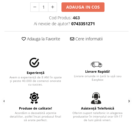
TRICOURI PESCUIT/VANATOARE
ADAUGA IN COS
DAF
TRICOURI SOFERI SI SOFERITE
IVECO
Cod Produs:
463
MAN
Ai nevoie de ajutor?
0743351271
MERCEDES CAMIOANE
RENAULT CAMIOANE
Adauga la Favorite
Cere informatii
VOLVO CAMIOANE
STICKERE MOTO/ATV
18+ STICKER
Livrare Rapidă!
4X4/OFF ROAD STICKER
Experiență
Livrare oriunde in țară la ușă sau
Avem o experiență de 8 ANI în spate
Easybox
și peste 40.000 de comenzi onorate
BABY ON BOARD
cu succes.
CAR AUDIO
DIVERSE
Produse de calitate!
Asistență Telefonică
DRIFT
Acordăm o deosebită ațentie
Oferim suport telefonic in alegerea
detaliilor, astfel încat produsul final
produselor în intervalul orar 09-17
LOW STICKERS
să arate perfect.
de luni până vineri.
PARASOLARE