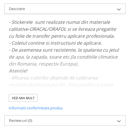
PAUL WALKER STICKER
Descriere
PENTRU FETE
- Stickerele sunt realizate numai din materiale
PRODUSE IN TRENDING
calitative-ORACAL/ORAFOL si se livreaza pregatite
SETURI STICKERE
cu folie de transfer pentru aplicare profesionala.
STICKERE CAPAC REZERVOR
- Coletul contine si instructiuni de aplicare.
STICKERE CRĂCIUN
- De asemenea sunt rezistente, la spalarea cu jetul
de apa, la zapada, soare etc.(la conditiile climatice
STICKERE CU ANIMALE
din Romania, respectiv Europa).
STICKERE GEAM MIC
Atentie!
STICKERE JDM
- Afisarea culorilor depinde de calibrarea
monitorului/ecranului dvs. Este posibil sa existe
STICKERE PENTRU CAPOTA
mici diferente de nuante.
STICKERE PENTRU LATERALE
VEZI MAI MULT
STICKERE PERSONALIZATE
- Pentru stickere personalizate si pentru a vizualiza
Informatii conformitate produs
STICKERE PRAGURI
portofoliul nostru va rugam sa ne contactati
aici!
Review-uri
(0)
STICKERE PRINTATE
STICKERE UTILAJE AGRICOLE