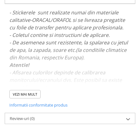
PARASOLARE
- Stickerele sunt realizate numai din materiale
PAUL WALKER STICKER
calitative-ORACAL/ORAFOL si se livreaza pregatite
PENTRU FETE
cu folie de transfer pentru aplicare profesionala.
- Coletul contine si instructiuni de aplicare.
PRODUSE IN TRENDING
- De asemenea sunt rezistente, la spalarea cu jetul
SETURI STICKERE
de apa, la zapada, soare etc.(la conditiile climatice
STICKERE CAPAC REZERVOR
din Romania, respectiv Europa).
STICKERE CRĂCIUN
Atentie!
- Afisarea culorilor depinde de calibrarea
STICKERE CU ANIMALE
monitorului/ecranului dvs. Este posibil sa existe
STICKERE GEAM MIC
mici diferente de nuante.
STICKERE JDM
VEZI MAI MULT
- Pentru stickere personalizate si pentru a vizualiza
STICKERE PENTRU CAPOTA
Informatii conformitate produs
portofoliul nostru va rugam sa ne contactati
aici!
STICKERE PENTRU LATERALE
Review-uri
(0)
STICKERE PERSONALIZATE
STICKERE PRAGURI