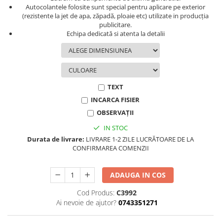
TRICOURI PESCUIT/VANATOARE
Autocolantele folosite sunt special pentru aplicare pe exterior
DAF
(rezistente la jet de apa, zăpadă, ploaie etc) utilizate in producția
TRICOURI SOFERI SI SOFERITE
publicitare.
IVECO
Echipa dedicată si atenta la detalii
MAN
MERCEDES CAMIOANE
RENAULT CAMIOANE
VOLVO CAMIOANE
TEXT
STICKERE MOTO/ATV
INCARCA FISIER
18+ STICKER
OBSERVAȚII
4X4/OFF ROAD STICKER
IN STOC
BABY ON BOARD
Durata de livrare:
LIVRARE 1-2 ZILE LUCRĂTOARE DE LA
CONFIRMAREA COMENZII
CAR AUDIO
DIVERSE
ADAUGA IN COS
DRIFT
Cod Produs:
C3992
LOW STICKERS
Ai nevoie de ajutor?
0743351271
PARASOLARE