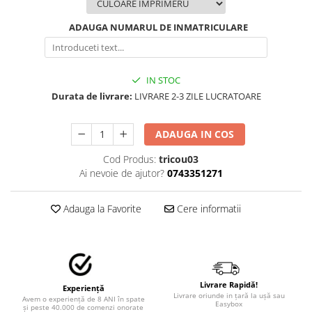
STICKERE MARI
STICKERE CAMIOANE
ADAUGA NUMARUL DE INMATRICULARE
DAF
IVECO
MAN
IN STOC
Durata de livrare:
LIVRARE 2-3 ZILE LUCRATOARE
MERCEDES CAMIOANE
RENAULT CAMIOANE
ADAUGA IN COS
VOLVO CAMIOANE
STICKERE MOTO/ATV
Cod Produs:
tricou03
Ai nevoie de ajutor?
0743351271
18+ STICKER
4X4/OFF ROAD STICKER
Adauga la Favorite
Cere informatii
BABY ON BOARD
CAR AUDIO
DIVERSE
DRIFT
Livrare Rapidă!
Experiență
Livrare oriunde in țară la ușă sau
Avem o experiență de 8 ANI în spate
LOW STICKERS
Easybox
și peste 40.000 de comenzi onorate