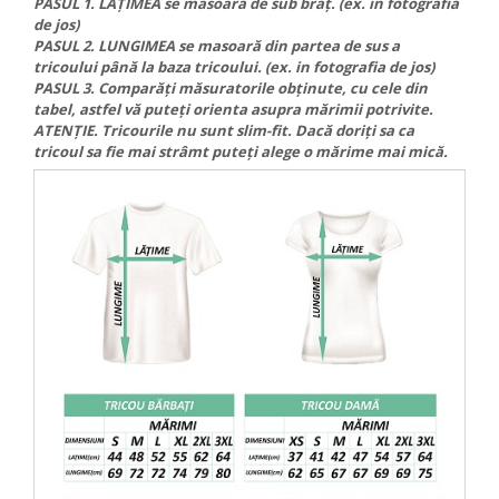
PASUL 1. LĂȚIMEA se masoară de sub braț. (ex. in fotografia
STICKERE PRINTATE
de jos)
STICKERE UTILAJE AGRICOLE
PASUL 2. LUNGIMEA se masoară din partea de sus a
tricoului până la baza tricoului. (ex. in fotografia de jos)
VANATOARE - PESCUIT
PASUL 3. Comparăți măsuratorile obținute, cu cele din
STICKERE PERSONALIZATE
tabel, astfel vă puteți orienta asupra mărimii potrivite.
ATENȚIE. Tricourile nu sunt slim-fit. Dacă doriți sa ca
PRODUSE PERSONALIZATE FIRME
tricoul sa fie mai strâmt puteți alege o mărime mai mică.
CARTI DE VIZITA
ECHIPAMENT DE LUCRU
PERSONALIZAT
PLACUTE INFORMATIVE
BANNERE PERSONALIZATE
TRICOURI PERSONALIZATE
TRICOURI MĂRCI AUTO
TRICOURI AUDI
TRICOURI BMW
TRICOURI DACIA
TRICOURI FORD