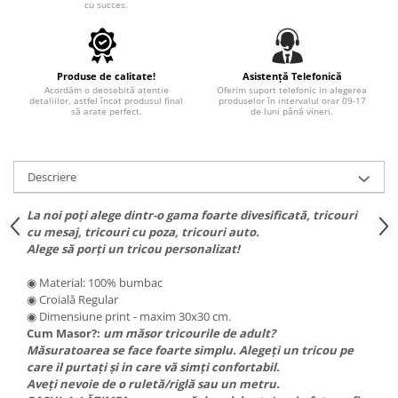
cu succes.
PARASOLARE
PAUL WALKER STICKER
PENTRU FETE
Produse de calitate!
Asistență Telefonică
Acordăm o deosebită ațentie
Oferim suport telefonic in alegerea
PRODUSE IN TRENDING
detaliilor, astfel încat produsul final
produselor în intervalul orar 09-17
să arate perfect.
de luni până vineri.
SETURI STICKERE
STICKERE CAPAC REZERVOR
Descriere
STICKERE CRĂCIUN
STICKERE CU ANIMALE
La noi poți alege dintr-o gama foarte divesificată, tricouri
cu mesaj, tricouri cu poza, tricouri auto.
STICKERE GEAM MIC
Alege să porți un tricou personalizat!
STICKERE JDM
◉ Material: 100% bumbac
STICKERE PENTRU CAPOTA
◉ Croială Regular
◉ Dimensiune print - maxim 30x30 cm.
STICKERE PENTRU LATERALE
Cum Masor?:
um măsor tricourile de adult?
STICKERE PERSONALIZATE
Măsuratoarea se face foarte simplu. Alegeți un tricou pe
care il purtați și in care vă simți confortabil.
STICKERE PRAGURI
Aveți nevoie de o ruletă/riglă sau un metru.