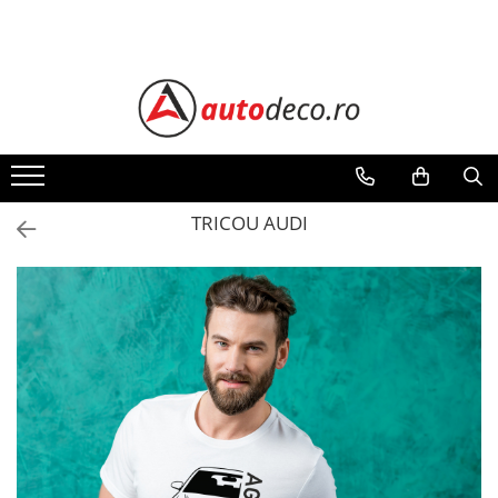
Toate Produsele
STICKERE AUTO
STICKERE MARCI AUTO
ALFA ROMEO
AUDI
TRICOU AUDI
BMW
CHEVROLET
CITROEN
DACIA
FIAT
FORD
HONDA
HYUNDAI
KIA