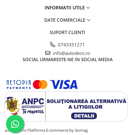
INCARCATOARE
INFORMATII UTILE
KIT TRUSA/STINGATOR/TRIUNGHI
DATE COMERCIALE
TUNING
ACCESORII COLANTARE
SUPORT CLIENTI
AUTOCOLANT
0743351271
CADOURI PERSONALIZATE
info@autodeco.ro
BRELOCURI PERSONALIZATE
SOCIAL
URMARESTE-NE IN SOCIAL MEDIA
PERNE PERSONALIZATE
SEPCI PERSONALIZATE
PRINTARE POZE
CANI PERSONALIZATE
PRODUSE PENTRU EVENIMENTE
SISTEME DE AFISARE
autodeco.ro
Platforma E-commerce by Gomag