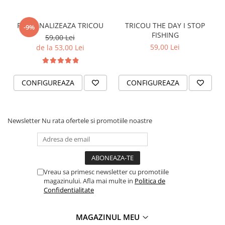
TRICOURI IUBITORI DE CAINI
PERSONALIZEAZA TRICOU
TRICOU THE DAY I STOP
-9%
TRICOURI IUBITORI DE PISICI
FISHING
59,00 Lei
TRICOURI JDM
59,00 Lei
de la 53,00 Lei
TRICOURI MOTO/ATV
TRICOURI OFF ROAD/4X4
CONFIGUREAZA
CONFIGUREAZA
TRICOURI PENTRU SOFERI DE
CAMION
TRICOURI PESCUIT/VANATOARE
Newsletter
Nu rata ofertele si promotiile noastre
TRICOURI SOFERI SI SOFERITE
TABLOURI CANVAS
STICKERE DE PERETE
Vreau sa primesc newsletter cu promotiile
STICKERE COPII
magazinului. Afla mai multe in
Politica de
AUTOCOLANTE SI ACCESORII
Confidentialitate
SUPORTI NUMERE AUTO
MAGAZINUL MEU
ACCESORII AUTO