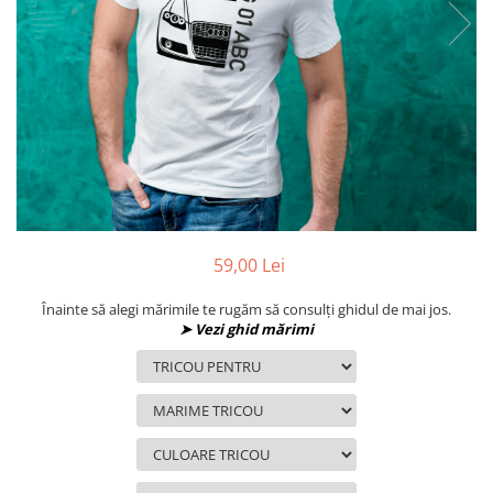
MAZDA
MERCEDES
OPEL
PEUGEOT
RENAULT
SEAT
SKODA
VOLKSWAGEN
VOLVO
STICKERE STALPI
59,00 Lei
STALPI MARCI AUTO
Înainte să alegi mărimile te rugăm să consulți ghidul de mai jos.
TOP VANZARI
➤ Vezi ghid mărimi
STICKERE PARBRIZ
STICKERE STALPI SI GEAM MIC
STICKERE CAMUFLAJ
STICKERE PENTRU FIRME