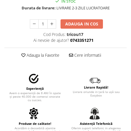
IN STOC
TRICOURI PESCUIT/VANATOARE
DAF
Durata de livrare:
LIVRARE 2-3 ZILE LUCRATOARE
TRICOURI SOFERI SI SOFERITE
IVECO
MAN
ADAUGA IN COS
MERCEDES CAMIOANE
Cod Produs:
tricou17
RENAULT CAMIOANE
Ai nevoie de ajutor?
0743351271
VOLVO CAMIOANE
STICKERE MOTO/ATV
Adauga la Favorite
Cere informatii
18+ STICKER
4X4/OFF ROAD STICKER
BABY ON BOARD
Livrare Rapidă!
Experiență
CAR AUDIO
Livrare oriunde in țară la ușă sau
Avem o experiență de 8 ANI în spate
Easybox
și peste 40.000 de comenzi onorate
DIVERSE
cu succes.
DRIFT
LOW STICKERS
Produse de calitate!
Asistență Telefonică
PARASOLARE
Acordăm o deosebită ațentie
Oferim suport telefonic in alegerea