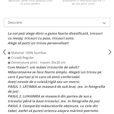
detaliilor, astfel încat produsul final
produselor în intervalul orar 09-17
PAUL WALKER STICKER
să arate perfect.
de luni până vineri.
PENTRU FETE
PRODUSE IN TRENDING
Descriere
SETURI STICKERE
La noi poți alege dintr-o gama foarte divesificată, tricouri
STICKERE CAPAC REZERVOR
cu mesaj, tricouri cu poza, tricouri auto.
STICKERE CRĂCIUN
Alege să porți un tricou personalizat!
STICKERE CU ANIMALE
◉ Material: 100% bumbac
◉ Croială Regular
STICKERE GEAM MIC
◉ Dimensiune print - maxim 30x30 cm.
STICKERE JDM
Cum Masor?:
um măsor tricourile de adult?
Măsuratoarea se face foarte simplu. Alegeți un tricou pe
STICKERE PENTRU CAPOTA
care il purtați și in care vă simți confortabil.
Aveți nevoie de o ruletă/riglă sau un metru.
STICKERE PENTRU LATERALE
PASUL 1. LĂȚIMEA se masoară de sub braț. (ex. in fotografia
STICKERE PERSONALIZATE
de jos)
PASUL 2. LUNGIMEA se masoară din partea de sus a
STICKERE PRAGURI
tricoului până la baza tricoului. (ex. in fotografia de jos)
STICKERE PRINTATE
PASUL 3. Comparăți măsuratorile obținute, cu cele din
tabel, astfel vă puteți orienta asupra mărimii potrivite.
STICKERE UTILAJE AGRICOLE