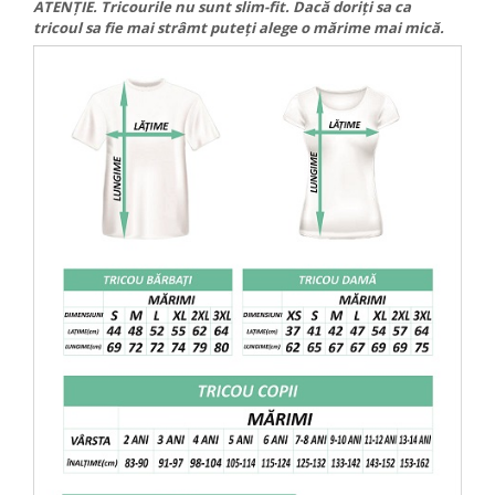
ATENȚIE. Tricourile nu sunt slim-fit. Dacă doriți sa ca
tricoul sa fie mai strâmt puteți alege o mărime mai mică.
VANATOARE - PESCUIT