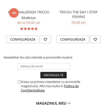
TRICOURI IUBITORI DE CAINI
PERSONALIZEAZA TRICOU
TRICOU THE DAY I STOP
-9%
TRICOURI IUBITORI DE PISICI
FISHING
59,00 Lei
TRICOURI JDM
59,00 Lei
de la 53,00 Lei
TRICOURI MOTO/ATV
TRICOURI OFF ROAD/4X4
CONFIGUREAZA
CONFIGUREAZA
TRICOURI PENTRU SOFERI DE
CAMION
TRICOURI PESCUIT/VANATOARE
Newsletter
Nu rata ofertele si promotiile noastre
TRICOURI SOFERI SI SOFERITE
TABLOURI CANVAS
STICKERE DE PERETE
Vreau sa primesc newsletter cu promotiile
STICKERE COPII
magazinului. Afla mai multe in
Politica de
AUTOCOLANTE SI ACCESORII
Confidentialitate
SUPORTI NUMERE AUTO
MAGAZINUL MEU
ACCESORII AUTO