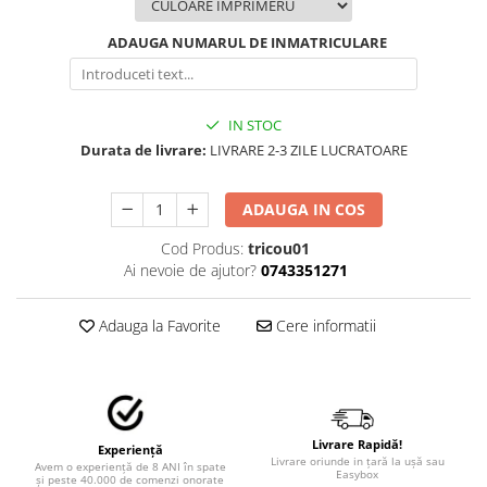
STICKERE MARI
STICKERE CAMIOANE
ADAUGA NUMARUL DE INMATRICULARE
DAF
IVECO
MAN
IN STOC
Durata de livrare:
LIVRARE 2-3 ZILE LUCRATOARE
MERCEDES CAMIOANE
RENAULT CAMIOANE
ADAUGA IN COS
VOLVO CAMIOANE
STICKERE MOTO/ATV
Cod Produs:
tricou01
Ai nevoie de ajutor?
0743351271
18+ STICKER
4X4/OFF ROAD STICKER
Adauga la Favorite
Cere informatii
BABY ON BOARD
CAR AUDIO
DIVERSE
DRIFT
Livrare Rapidă!
Experiență
Livrare oriunde in țară la ușă sau
Avem o experiență de 8 ANI în spate
LOW STICKERS
Easybox
și peste 40.000 de comenzi onorate