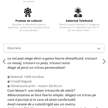
cu succes.
PARASOLARE
PAUL WALKER STICKER
PENTRU FETE
Produse de calitate!
Asistență Telefonică
Acordăm o deosebită ațentie
Oferim suport telefonic in alegerea
PRODUSE IN TRENDING
detaliilor, astfel încat produsul final
produselor în intervalul orar 09-17
să arate perfect.
de luni până vineri.
SETURI STICKERE
STICKERE CAPAC REZERVOR
Descriere
STICKERE CRĂCIUN
STICKERE CU ANIMALE
La noi poți alege dintr-o gama foarte divesificată, tricouri
cu mesaj, tricouri cu poza, tricouri auto.
STICKERE GEAM MIC
Alege să porți un tricou personalizat!
STICKERE JDM
◉ Material: 100% bumbac
STICKERE PENTRU CAPOTA
◉ Croială Regular
◉ Dimensiune print - maxim 30x30 cm.
STICKERE PENTRU LATERALE
Cum Masor?:
um măsor tricourile de adult?
STICKERE PERSONALIZATE
Măsuratoarea se face foarte simplu. Alegeți un tricou pe
care il purtați și in care vă simți confortabil.
STICKERE PRAGURI
Aveți nevoie de o ruletă/riglă sau un metru.