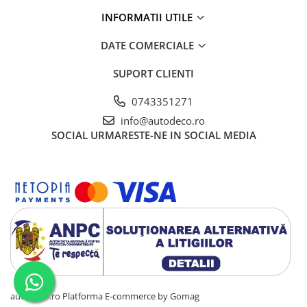
INCARCATOARE
INFORMATII UTILE
KIT TRUSA/STINGATOR/TRIUNGHI
DATE COMERCIALE
TUNING
ACCESORII COLANTARE
SUPORT CLIENTI
AUTOCOLANT
0743351271
CADOURI PERSONALIZATE
info@autodeco.ro
BRELOCURI PERSONALIZATE
SOCIAL
URMARESTE-NE IN SOCIAL MEDIA
PERNE PERSONALIZATE
SEPCI PERSONALIZATE
PRINTARE POZE
CANI PERSONALIZATE
PRODUSE PENTRU EVENIMENTE
SISTEME DE AFISARE
autodeco.ro
Platforma E-commerce by Gomag