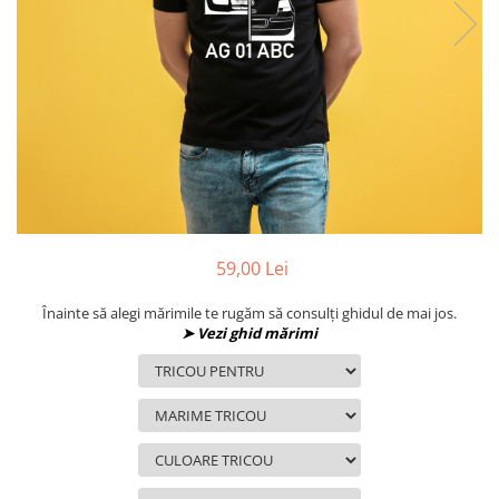
MAZDA
MERCEDES
OPEL
PEUGEOT
RENAULT
SEAT
SKODA
VOLKSWAGEN
VOLVO
STICKERE STALPI
59,00 Lei
STALPI MARCI AUTO
Înainte să alegi mărimile te rugăm să consulți ghidul de mai jos.
TOP VANZARI
➤ Vezi ghid mărimi
STICKERE PARBRIZ
STICKERE STALPI SI GEAM MIC
STICKERE CAMUFLAJ
STICKERE PENTRU FIRME