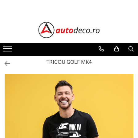
Toate Produsele
STICKERE AUTO
STICKERE MARCI AUTO
ALFA ROMEO
AUDI
TRICOU GOLF MK4
BMW
CHEVROLET
CITROEN
DACIA
FIAT
FORD
HONDA
HYUNDAI
KIA