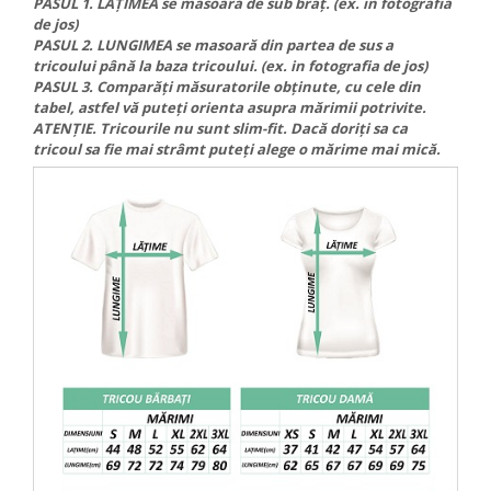
PASUL 1. LĂȚIMEA se masoară de sub braț. (ex. in fotografia
STICKERE PRINTATE
de jos)
STICKERE UTILAJE AGRICOLE
PASUL 2. LUNGIMEA se masoară din partea de sus a
tricoului până la baza tricoului. (ex. in fotografia de jos)
VANATOARE - PESCUIT
PASUL 3. Comparăți măsuratorile obținute, cu cele din
STICKERE PERSONALIZATE
tabel, astfel vă puteți orienta asupra mărimii potrivite.
ATENȚIE. Tricourile nu sunt slim-fit. Dacă doriți sa ca
PRODUSE PERSONALIZATE FIRME
tricoul sa fie mai strâmt puteți alege o mărime mai mică.
CARTI DE VIZITA
ECHIPAMENT DE LUCRU
PERSONALIZAT
PLACUTE INFORMATIVE
BANNERE PERSONALIZATE
TRICOURI PERSONALIZATE
TRICOURI MĂRCI AUTO
TRICOURI AUDI
TRICOURI BMW
TRICOURI DACIA
TRICOURI FORD