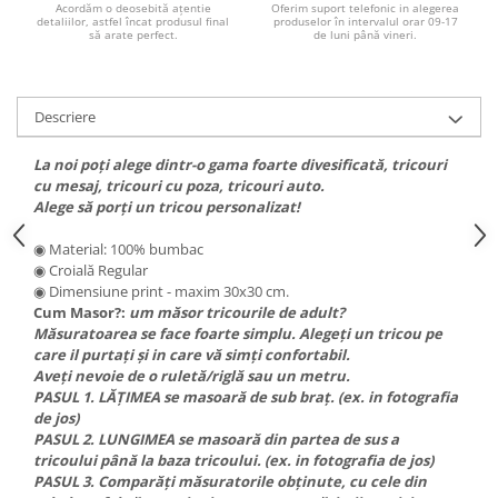
Acordăm o deosebită ațentie
Oferim suport telefonic in alegerea
PAUL WALKER STICKER
detaliilor, astfel încat produsul final
produselor în intervalul orar 09-17
să arate perfect.
de luni până vineri.
PENTRU FETE
PRODUSE IN TRENDING
Descriere
SETURI STICKERE
STICKERE CAPAC REZERVOR
La noi poți alege dintr-o gama foarte divesificată, tricouri
cu mesaj, tricouri cu poza, tricouri auto.
STICKERE CRĂCIUN
Alege să porți un tricou personalizat!
STICKERE CU ANIMALE
◉ Material: 100% bumbac
STICKERE GEAM MIC
◉ Croială Regular
STICKERE JDM
◉ Dimensiune print - maxim 30x30 cm.
Cum Masor?:
um măsor tricourile de adult?
STICKERE PENTRU CAPOTA
Măsuratoarea se face foarte simplu. Alegeți un tricou pe
care il purtați și in care vă simți confortabil.
STICKERE PENTRU LATERALE
Aveți nevoie de o ruletă/riglă sau un metru.
STICKERE PERSONALIZATE
PASUL 1. LĂȚIMEA se masoară de sub braț. (ex. in fotografia
de jos)
STICKERE PRAGURI
PASUL 2. LUNGIMEA se masoară din partea de sus a
tricoului până la baza tricoului. (ex. in fotografia de jos)
STICKERE PRINTATE
PASUL 3. Comparăți măsuratorile obținute, cu cele din
STICKERE UTILAJE AGRICOLE