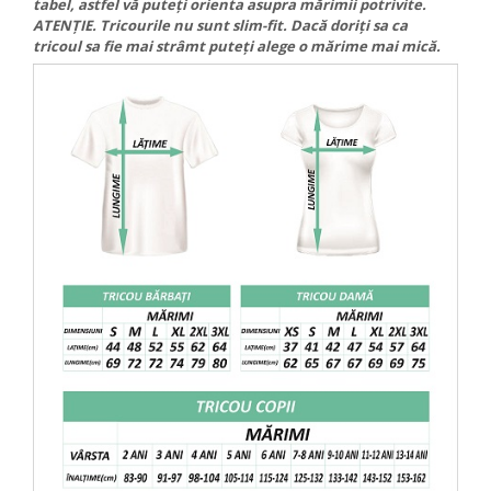
tabel, astfel vă puteți orienta asupra mărimii potrivite.
ATENȚIE. Tricourile nu sunt slim-fit. Dacă doriți sa ca
VANATOARE - PESCUIT
tricoul sa fie mai strâmt puteți alege o mărime mai mică.