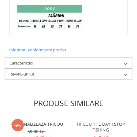
Informatii conformitate produs
Caracteristici
Review-uri
(0)
PRODUSE SIMILARE
PERSONALIZEAZA TRICOU
TRICOU THE DAY I STOP
-9%
FISHING
59,00 Lei