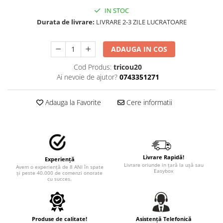
TRICOURI PESCUIT/VANATOARE
IN STOC
DAF
Durata de livrare:
LIVRARE 2-3 ZILE LUCRATOARE
TRICOURI SOFERI SI SOFERITE
IVECO
MAN
ADAUGA IN COS
MERCEDES CAMIOANE
RENAULT CAMIOANE
Cod Produs:
tricou20
Ai nevoie de ajutor?
0743351271
VOLVO CAMIOANE
STICKERE MOTO/ATV
Adauga la Favorite
Cere informatii
18+ STICKER
4X4/OFF ROAD STICKER
BABY ON BOARD
CAR AUDIO
Livrare Rapidă!
Experiență
Livrare oriunde in țară la ușă sau
Avem o experiență de 8 ANI în spate
DIVERSE
Easybox
și peste 40.000 de comenzi onorate
cu succes.
DRIFT
LOW STICKERS
PARASOLARE
Produse de calitate!
Asistență Telefonică