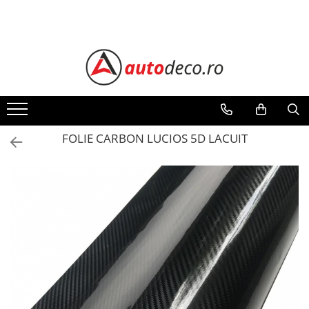
Toate Produsele
STICKERE AUTO
STICKERE MARCI AUTO
ALFA ROMEO
AUDI
FOLIE CARBON LUCIOS 5D LACUIT
BMW
CHEVROLET
CITROEN
DACIA
FIAT
FORD
HONDA
HYUNDAI
KIA