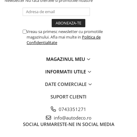
Newsletter
Nu rata ofertele si promotiile noastre
STICKERE PRINTATE
STICKERE UTILAJE AGRICOLE
VANATOARE - PESCUIT
STICKERE PERSONALIZATE
Vreau sa primesc newsletter cu promotiile
magazinului. Afla mai multe in
Politica de
PRODUSE PERSONALIZATE FIRME
Confidentialitate
CARTI DE VIZITA
ECHIPAMENT DE LUCRU
MAGAZINUL MEU
PERSONALIZAT
PLACUTE INFORMATIVE
INFORMATII UTILE
BANNERE PERSONALIZATE
DATE COMERCIALE
TRICOURI PERSONALIZATE
TRICOURI MĂRCI AUTO
SUPORT CLIENTI
TRICOURI AUDI
0743351271
TRICOURI BMW
info@autodeco.ro
TRICOURI DACIA
SOCIAL
URMARESTE-NE IN SOCIAL MEDIA
TRICOURI FORD