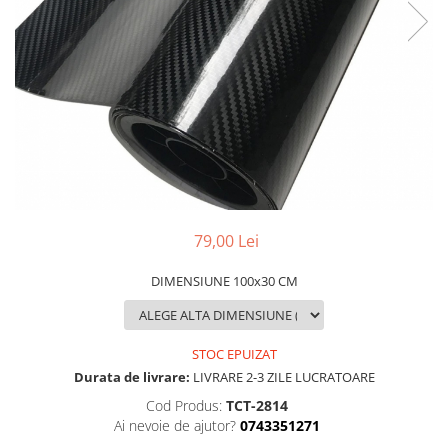
MAZDA
MERCEDES
OPEL
PEUGEOT
RENAULT
SEAT
SKODA
VOLKSWAGEN
VOLVO
STICKERE STALPI
79,00 Lei
STALPI MARCI AUTO
DIMENSIUNE 100x30 CM
TOP VANZARI
STICKERE PARBRIZ
STOC EPUIZAT
STICKERE STALPI SI GEAM MIC
Durata de livrare:
LIVRARE 2-3 ZILE LUCRATOARE
STICKERE CAMUFLAJ
Cod Produs:
TCT-2814
STICKERE PENTRU FIRME
Ai nevoie de ajutor?
0743351271