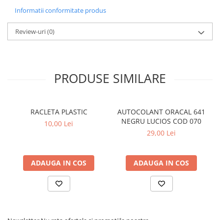
PARASOLARE
Informatii conformitate produs
PAUL WALKER STICKER
Review-uri
(0)
PENTRU FETE
PRODUSE IN TRENDING
SETURI STICKERE
PRODUSE SIMILARE
STICKERE CAPAC REZERVOR
STICKERE CRĂCIUN
RACLETA PLASTIC
AUTOCOLANT ORACAL 641
STICKERE CU ANIMALE
NEGRU LUCIOS COD 070
10,00 Lei
STICKERE GEAM MIC
29,00 Lei
STICKERE JDM
STICKERE PENTRU CAPOTA
ADAUGA IN COS
ADAUGA IN COS
STICKERE PENTRU LATERALE
STICKERE PERSONALIZATE
STICKERE PRAGURI