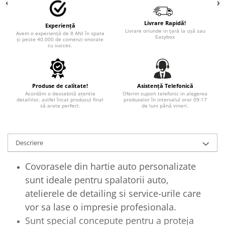
PAUL WALKER STICKER
PENTRU FETE
Livrare Rapidă!
Experiență
Livrare oriunde in țară la ușă sau
Avem o experiență de 8 ANI în spate
PRODUSE IN TRENDING
Easybox
și peste 40.000 de comenzi onorate
cu succes.
SETURI STICKERE
STICKERE CAPAC REZERVOR
STICKERE CRĂCIUN
Produse de calitate!
Asistență Telefonică
Acordăm o deosebită ațentie
Oferim suport telefonic in alegerea
STICKERE CU ANIMALE
detaliilor, astfel încat produsul final
produselor în intervalul orar 09-17
să arate perfect.
de luni până vineri.
STICKERE GEAM MIC
STICKERE JDM
Descriere
STICKERE PENTRU CAPOTA
STICKERE PENTRU LATERALE
Covorasele din hartie auto personalizate
STICKERE PERSONALIZATE
sunt ideale pentru spalatorii auto,
atelierele de detailing si service-urile care
STICKERE PRAGURI
vor sa lase o impresie profesionala.
STICKERE PRINTATE
Sunt special concepute pentru a proteja
STICKERE UTILAJE AGRICOLE