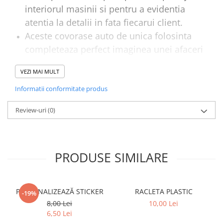
interiorul masinii si pentru a evidentia
VANATOARE - PESCUIT
atentia la detalii in fata fiecarui client.
Aceste covorase auto de unica folosinta
completeaza perfect imaginea unei afaceri
curate, organizate si orientate spre calitate.
VEZI MAI MULT
Se pot personaliza cu logo, numele firmei
sau datele de contact, astfel incat sa
Informatii conformitate produs
contribuie si la promovarea brandului
Review-uri
(0)
dumneavoastra.
Ofera un aspect ingrijit si profesional
fiecarui autoturism predat clientului.
PRODUSE SIMILARE
La noi gasiti covorase hartie auto
personalizate cu livrare rapida in 24-48 de
ore.
PERSONALIZEAZĂ STICKER
RACLETA PLASTIC
-19%
8,00 Lei
10,00 Lei
6,50 Lei