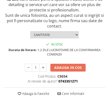
TRICOURI PESCUIT/VANATOARE
detailing si service-uri care vor sa ofere un plus de
DAF
protectie si profesionalism.
TRICOURI SOFERI SI SOFERITE
IVECO
Sunt de unica folosinta, au un aspect curat si ingrijit si
MAN
pot fi personalizate cu logo, nume firma sau date de
MERCEDES CAMIOANE
contact.
RENAULT CAMIOANE
VOLVO CAMIOANE
IN STOC
STICKERE MOTO/ATV
Durata de livrare:
1-2 ZILE LUCRATOARE DE LA CONFIRMAREA
18+ STICKER
COMENZII
4X4/OFF ROAD STICKER
BABY ON BOARD
ADAUGA IN COS
CAR AUDIO
Cod Produs:
C5034
Ai nevoie de ajutor?
0743351271
DIVERSE
DRIFT
Adauga la Favorite
Cere informatii
LOW STICKERS
PARASOLARE