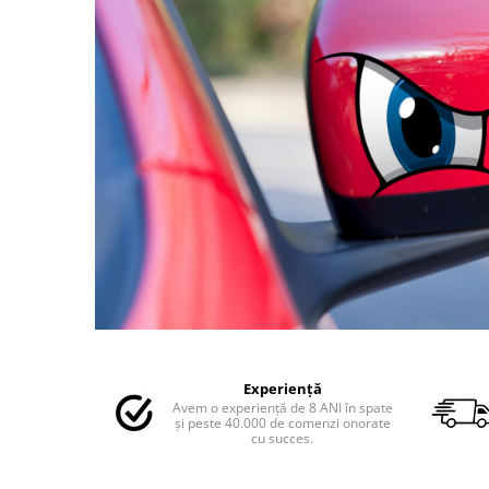
MAZDA
MERCEDES
OPEL
PEUGEOT
RENAULT
SEAT
SKODA
VOLKSWAGEN
VOLVO
STICKERE STALPI
STALPI MARCI AUTO
TOP VANZARI
Distribuie
STICKERE PARBRIZ
pe
STICKERE STALPI SI GEAM MIC
Experiență
Facebook
Avem o experiență de 8 ANI în spate
STICKERE CAMUFLAJ
și peste 40.000 de comenzi onorate
cu succes.
STICKERE PENTRU FIRME