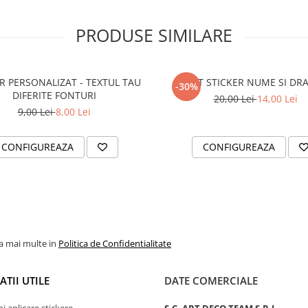
PRODUSE SIMILARE
R PERSONALIZAT - TEXTUL TAU
SET STICKER NUME SI DR
-30%
DIFERITE FONTURI
20,00 Lei
14,00 Lei
9,00 Lei
8,00 Lei
CONFIGUREAZA
CONFIGUREAZA
la mai multe in
Politica de Confidentialitate
TII UTILE
DATE COMERCIALE
ni aplicare stickere
S.C. ART DECO TEAM S.R.L.