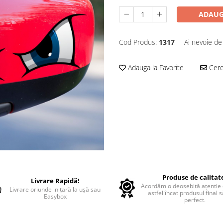
ADAUG
Cod Produs:
1317
Ai nevoie de
Adauga la Favorite
Cere 
Produse de calitat
Livrare Rapidă!
Acordăm o deosebită ațentie d
Livrare oriunde in țară la ușă sau
astfel încat produsul final 
Easybox
perfect.