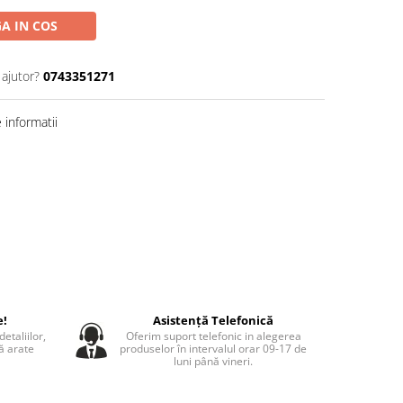
A IN COS
 ajutor?
0743351271
informatii
e!
Asistență Telefonică
etaliilor,
Oferim suport telefonic in alegerea
să arate
produselor în intervalul orar 09-17 de
luni până vineri.