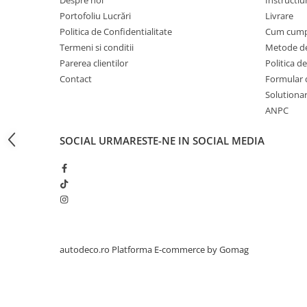
STICKERE PRINTATE
Portofoliu Lucrări
Livrare
STICKERE UTILAJE AGRICOLE
Politica de Confidentialitate
Cum cump
VANATOARE - PESCUIT
Termeni si conditii
Metode de
Parerea clientilor
Politica de
STICKERE PERSONALIZATE
Contact
Formular 
PRODUSE PERSONALIZATE FIRME
Solutionare
CARTI DE VIZITA
ANPC
ECHIPAMENT DE LUCRU
PERSONALIZAT
SOCIAL
URMARESTE-NE IN SOCIAL MEDIA
PLACUTE INFORMATIVE
BANNERE PERSONALIZATE
TRICOURI PERSONALIZATE
TRICOURI MĂRCI AUTO
TRICOURI AUDI
autodeco.ro
Platforma E-commerce by Gomag
TRICOURI BMW
TRICOURI DACIA
TRICOURI FORD