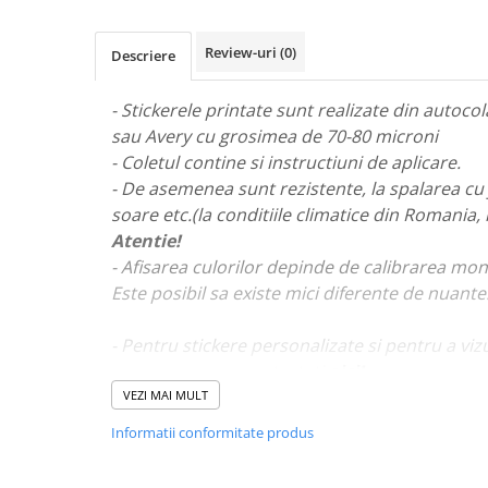
STICKERE MARI
STICKERE CAMIOANE
Review-uri
(0)
Descriere
DAF
IVECO
- Stickerele printate sunt realizate din autoc
MAN
sau Avery cu grosimea de 70-80 microni
MERCEDES CAMIOANE
- Coletul contine si instructiuni de aplicare.
RENAULT CAMIOANE
- De asemenea sunt rezistente, la spalarea cu 
VOLVO CAMIOANE
soare etc.(la conditiile climatice din Romania,
STICKERE MOTO/ATV
Atentie!
- Afisarea culorilor depinde de calibrarea mon
18+ STICKER
Este posibil sa existe mici diferente de nuante
4X4/OFF ROAD STICKER
BABY ON BOARD
- Pentru stickere personalizate si pentru a viz
va rugam sa ne contactati
aici!
CAR AUDIO
VEZI MAI MULT
DIVERSE
Informatii conformitate produs
DRIFT
LOW STICKERS