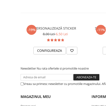
PARASOLARE
PAUL WALKER STICKER
PENTRU FETE
PRODUSE IN TRENDING
PERSONALIZEAZĂ STICKER
STICKE
-19%
-11%
SETURI STICKERE
8,00 Lei
6,50 Lei
STICKERE CAPAC REZERVOR
STICKERE CRĂCIUN
CONFIGUREAZA
STICKERE CU ANIMALE
STICKERE GEAM MIC
Newsletter
Nu rata ofertele si promotiile noastre
STICKERE JDM
STICKERE PENTRU CAPOTA
Vreau sa primesc newsletter cu promotiile magazinului. Af
STICKERE PENTRU LATERALE
STICKERE PERSONALIZATE
MAGAZINUL MEU
INFORMA
STICKERE PRAGURI
Despre noi
Instructiu