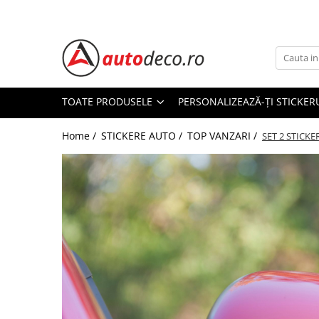
Toate Produsele
STICKERE AUTO
STICKERE MARCI AUTO
TOATE PRODUSELE
PERSONALIZEAZĂ-ȚI STICKER
ALFA ROMEO
Home /
STICKERE AUTO /
TOP VANZARI /
AUDI
SET 2 STICK
BMW
CHEVROLET
CITROEN
DACIA
FIAT
FORD
HONDA
HYUNDAI
KIA