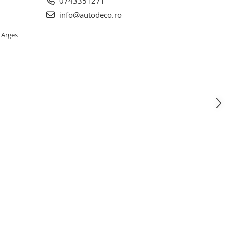
0743351271
info@autodeco.ro
 Arges