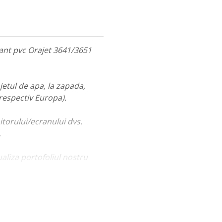
olant pvc Orajet 3641/3651
jetul de apa, la zapada,
 respectiv Europa).
itorului/ecranului dvs.
.
ualiza portofoliul nostru