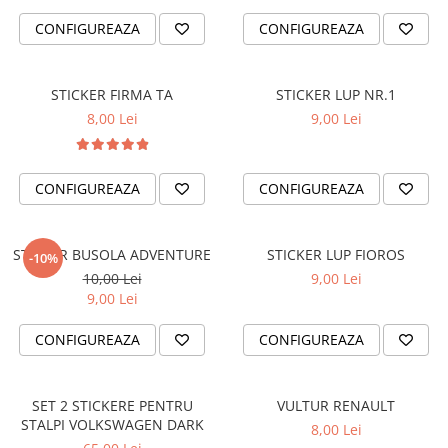
TRICOURI PESCUIT/VANATOARE
DAF
CONFIGUREAZA
CONFIGUREAZA
TRICOURI SOFERI SI SOFERITE
IVECO
MAN
STICKER FIRMA TA
STICKER LUP NR.1
MERCEDES CAMIOANE
8,00 Lei
9,00 Lei
RENAULT CAMIOANE
VOLVO CAMIOANE
STICKERE MOTO/ATV
CONFIGUREAZA
CONFIGUREAZA
18+ STICKER
4X4/OFF ROAD STICKER
STICKER BUSOLA ADVENTURE
STICKER LUP FIOROS
-10%
BABY ON BOARD
10,00 Lei
9,00 Lei
9,00 Lei
CAR AUDIO
DIVERSE
CONFIGUREAZA
CONFIGUREAZA
DRIFT
LOW STICKERS
SET 2 STICKERE PENTRU
VULTUR RENAULT
STALPI VOLKSWAGEN DARK
8,00 Lei
PARASOLARE