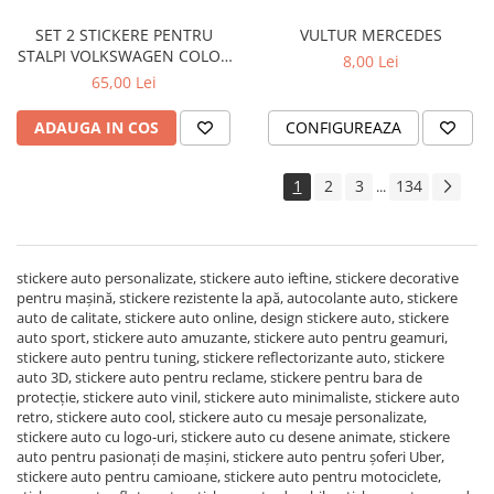
SET 2 STICKERE PENTRU
VULTUR MERCEDES
STALPI VOLKSWAGEN COLOR
8,00 Lei
SPLASH
65,00 Lei
ADAUGA IN COS
CONFIGUREAZA
1
2
3
134
...
stickere auto personalizate, stickere auto ieftine, stickere decorative
pentru mașină, stickere rezistente la apă, autocolante auto, stickere
auto de calitate, stickere auto online, design stickere auto, stickere
auto sport, stickere auto amuzante, stickere auto pentru geamuri,
stickere auto pentru tuning, stickere reflectorizante auto, stickere
auto 3D, stickere auto pentru reclame, stickere pentru bara de
protecție, stickere auto vinil, stickere auto minimaliste, stickere auto
retro, stickere auto cool, stickere auto cu mesaje personalizate,
stickere auto cu logo-uri, stickere auto cu desene animate, stickere
auto pentru pasionați de mașini, stickere auto pentru șoferi Uber,
stickere auto pentru camioane, stickere auto pentru motociclete,