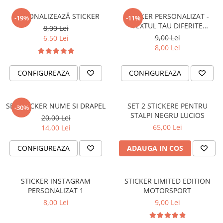
OPEL
PENTRU PASIONATII AUTO
PERSONALIZEAZĂ STICKER
STICKER PERSONALIZAT -
-19%
-11%
PEUGEOT
TRICOURI AMUZANTE
TEXTUL TAU DIFERITE
8,00 Lei
RENAULT
FONTURI
9,00 Lei
6,50 Lei
TRICOURI ANIVERSARE
8,00 Lei
SEAT
TRICOURI CU MESAJE
SKODA
TRICOURI CU PROFESII
CONFIGUREAZA
CONFIGUREAZA
VOLKSWAGEN
TRICOURI CUPLURI/TINERI
VOLVO
CASATORITI
STICKERE STALPI
SET STICKER NUME SI DRAPEL
SET 2 STICKERE PENTRU
-30%
TRICOURI DAMA
STALPI MARCI AUTO
STALPI NEGRU LUCIOS
20,00 Lei
TRICOURI IUBITORI DE CAINI
65,00 Lei
14,00 Lei
TOP VANZARI
TRICOURI IUBITORI DE PISICI
STICKERE PARBRIZ
CONFIGUREAZA
ADAUGA IN COS
TRICOURI JDM
STICKERE STALPI SI GEAM MIC
TRICOURI MOTO/ATV
STICKERE CAMUFLAJ
STICKER INSTAGRAM
STICKER LIMITED EDITION
TRICOURI OFF ROAD/4X4
STICKERE PENTRU FIRME
PERSONALIZAT 1
MOTORSPORT
8,00 Lei
9,00 Lei
TRICOURI PENTRU SOFERI DE
STICKERE MARI
CAMION
STICKERE CAMIOANE