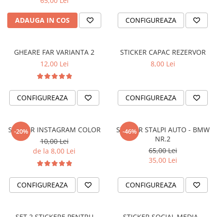
65,00 Lei
PAUL WALKER STICKER
ADAUGA IN COS
CONFIGUREAZA
PENTRU FETE
PRODUSE IN TRENDING
SETURI STICKERE
GHEARE FAR VARIANTA 2
STICKER CAPAC REZERVOR
12,00 Lei
8,00 Lei
STICKERE CAPAC REZERVOR
STICKERE CRĂCIUN
STICKERE CU ANIMALE
CONFIGUREAZA
CONFIGUREAZA
STICKERE GEAM MIC
STICKERE JDM
STICKER INSTAGRAM COLOR
STICKER STALPI AUTO - BMW
-20%
-46%
NR.2
10,00 Lei
STICKERE PENTRU CAPOTA
65,00 Lei
de la 8,00 Lei
STICKERE PENTRU LATERALE
35,00 Lei
STICKERE PERSONALIZATE
CONFIGUREAZA
CONFIGUREAZA
STICKERE PRAGURI
STICKERE PRINTATE
STICKERE UTILAJE AGRICOLE
SET 2 STICKERE PENTRU
STICKER SOCIAL MEDIA -