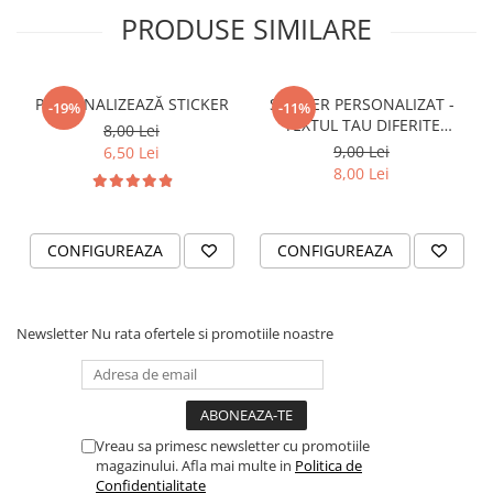
PRODUSE SIMILARE
VANATOARE - PESCUIT
PERSONALIZEAZĂ STICKER
STICKER PERSONALIZAT -
-19%
-11%
TEXTUL TAU DIFERITE
8,00 Lei
FONTURI
9,00 Lei
6,50 Lei
8,00 Lei
CONFIGUREAZA
CONFIGUREAZA
Newsletter
Nu rata ofertele si promotiile noastre
Vreau sa primesc newsletter cu promotiile
magazinului. Afla mai multe in
Politica de
Confidentialitate