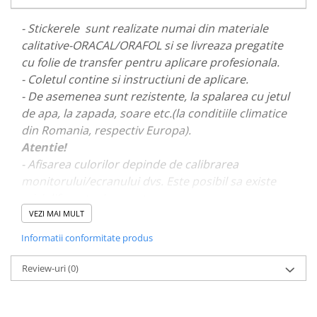
PAUL WALKER STICKER
- Stickerele sunt realizate numai din materiale
PENTRU FETE
calitative-ORACAL/ORAFOL si se livreaza pregatite
PRODUSE IN TRENDING
cu folie de transfer pentru aplicare profesionala.
SETURI STICKERE
- Coletul contine si instructiuni de aplicare.
- De asemenea sunt rezistente, la spalarea cu jetul
STICKERE CAPAC REZERVOR
de apa, la zapada, soare etc.(la conditiile climatice
STICKERE CRĂCIUN
din Romania, respectiv Europa).
STICKERE CU ANIMALE
Atentie!
- Afisarea culorilor depinde de calibrarea
STICKERE GEAM MIC
monitorului/ecranului dvs. Este posibil sa existe
STICKERE JDM
mici diferente de nuante.
STICKERE PENTRU CAPOTA
VEZI MAI MULT
STICKERE PENTRU LATERALE
- Pentru stickere personalizate si pentru a vizualiza
Informatii conformitate produs
portofoliul nostru va rugam sa ne contactati
aici!
STICKERE PERSONALIZATE
Review-uri
(0)
STICKERE PRAGURI
STICKERE PRINTATE
STICKERE UTILAJE AGRICOLE