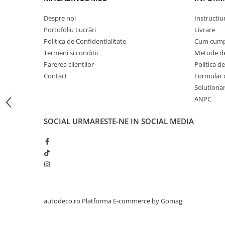
STICKERE PRINTATE
STICKERE UTILAJE AGRICOLE
Despre noi
Instructiu
Portofoliu Lucrări
Livrare
VANATOARE - PESCUIT
Politica de Confidentialitate
Cum cump
STICKERE PERSONALIZATE
Termeni si conditii
Metode de
PRODUSE PERSONALIZATE FIRME
Parerea clientilor
Politica de
CARTI DE VIZITA
Contact
Formular 
Solutionare
ECHIPAMENT DE LUCRU
ANPC
PERSONALIZAT
PLACUTE INFORMATIVE
SOCIAL
URMARESTE-NE IN SOCIAL MEDIA
BANNERE PERSONALIZATE
TRICOURI PERSONALIZATE
TRICOURI MĂRCI AUTO
TRICOURI AUDI
TRICOURI BMW
TRICOURI DACIA
autodeco.ro
Platforma E-commerce by Gomag
TRICOURI FORD