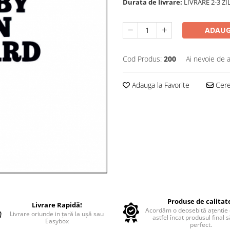
Durata de livrare:
LIVRARE 2-3 Z
ADAUG
Cod Produs:
200
Ai nevoie de a
Adauga la Favorite
Cere 
Produse de calitat
Livrare Rapidă!
Acordăm o deosebită ațentie d
Livrare oriunde in țară la ușă sau
astfel încat produsul final 
Easybox
perfect.