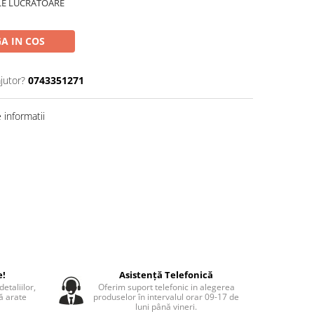
ILE LUCRATOARE
A IN COS
jutor?
0743351271
informatii
e!
Asistență Telefonică
etaliilor,
Oferim suport telefonic in alegerea
să arate
produselor în intervalul orar 09-17 de
luni până vineri.