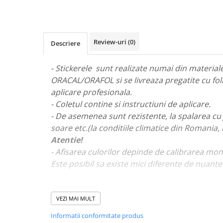
STICKERE MARI
STICKERE CAMIOANE
DAF
Review-uri
(0)
Descriere
IVECO
MAN
- Stickerele sunt realizate numai din materiale 
MERCEDES CAMIOANE
ORACAL/ORAFOL si se livreaza pregatite cu fol
RENAULT CAMIOANE
aplicare profesionala.
VOLVO CAMIOANE
- Coletul contine si instructiuni de aplicare.
STICKERE MOTO/ATV
- De asemenea sunt rezistente, la spalarea cu 
18+ STICKER
soare etc.(la conditiile climatice din Romania,
Atentie!
4X4/OFF ROAD STICKER
- Afisarea culorilor depinde de calibrarea mon
BABY ON BOARD
Este posibil sa existe mici diferente de nuante
CAR AUDIO
DIVERSE
- Pentru stickere personalizate si pentru a viz
va rugam sa ne contactati
aici!
VEZI MAI MULT
DRIFT
Informatii conformitate produs
LOW STICKERS