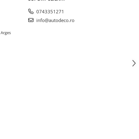
0743351271
info@autodeco.ro
 Arges