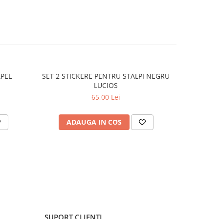
APEL
SET 2 STICKERE PENTRU STALPI NEGRU
STICKER 
LUCIOS
65,00 Lei
ADAUGA IN COS
C
SUPORT CLIENTI