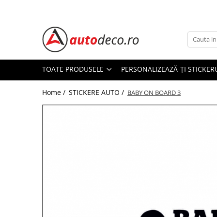
Toate Produsele
STICKERE AUTO
STICKERE MARCI AUTO
TOATE PRODUSELE
PERSONALIZEAZĂ-ȚI STICKER
ALFA ROMEO
Home /
STICKERE AUTO /
AUDI
BABY ON BOARD 3
BMW
CHEVROLET
CITROEN
DACIA
FIAT
FORD
HONDA
HYUNDAI
KIA