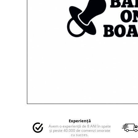
MAZDA
MERCEDES
OPEL
PEUGEOT
RENAULT
SEAT
SKODA
VOLKSWAGEN
VOLVO
STICKERE STALPI
STALPI MARCI AUTO
TOP VANZARI
STICKERE PARBRIZ
STICKERE STALPI SI GEAM MIC
Distribuie
pe
STICKERE CAMUFLAJ
Experiență
Facebook
Avem o experiență de 8 ANI în spate
STICKERE PENTRU FIRME
și peste 40.000 de comenzi onorate
cu succes.