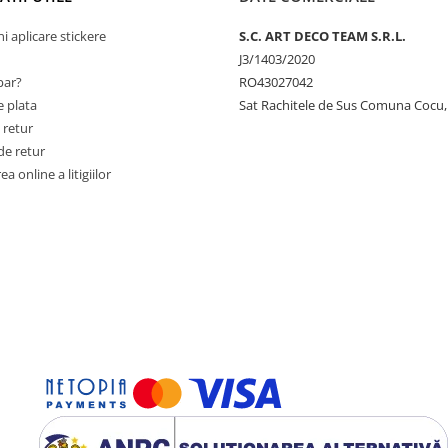
ni aplicare stickere
S.C. ART DECO TEAM S.R.L.
J3/1403/2020
ar?
RO43027042
 plata
Sat Rachitele de Sus Comuna Cocu,
 retur
de retur
a online a litigiilor