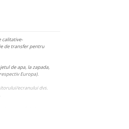
calitative-
ie de transfer pentru
jetul de apa, la zapada,
 respectiv Europa).
itorului/ecranului dvs.
.
ualiza portofoliul nostru