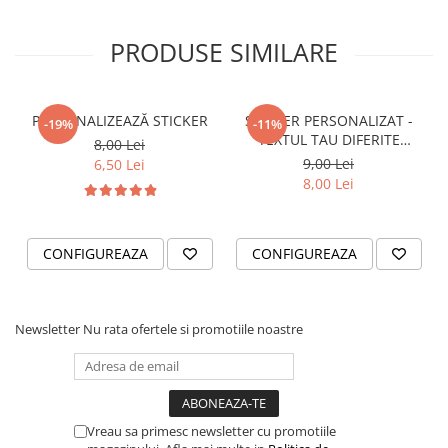
VANATOARE - PESCUIT
PRODUSE SIMILARE
PERSONALIZEAZĂ STICKER
STICKER PERSONALIZAT -
-19%
-11%
TEXTUL TAU DIFERITE
8,00 Lei
FONTURI
9,00 Lei
6,50 Lei
8,00 Lei
CONFIGUREAZA
CONFIGUREAZA
Newsletter
Nu rata ofertele si promotiile noastre
Vreau sa primesc newsletter cu promotiile