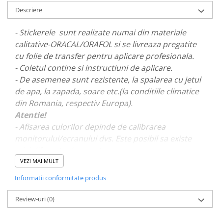
PAUL WALKER STICKER
Descriere
PENTRU FETE
- Stickerele sunt realizate numai din materiale
PRODUSE IN TRENDING
calitative-ORACAL/ORAFOL si se livreaza pregatite
SETURI STICKERE
cu folie de transfer pentru aplicare profesionala.
- Coletul contine si instructiuni de aplicare.
STICKERE CAPAC REZERVOR
- De asemenea sunt rezistente, la spalarea cu jetul
STICKERE CRĂCIUN
de apa, la zapada, soare etc.(la conditiile climatice
STICKERE CU ANIMALE
din Romania, respectiv Europa).
STICKERE GEAM MIC
Atentie!
- Afisarea culorilor depinde de calibrarea
STICKERE JDM
monitorului/ecranului dvs. Este posibil sa existe
STICKERE PENTRU CAPOTA
mici diferente de nuante.
STICKERE PENTRU LATERALE
VEZI MAI MULT
- Pentru stickere personalizate si pentru a vizualiza
STICKERE PERSONALIZATE
Informatii conformitate produs
portofoliul nostru va rugam sa ne contactati
aici!
STICKERE PRAGURI
Review-uri
(0)
STICKERE PRINTATE
STICKERE UTILAJE AGRICOLE