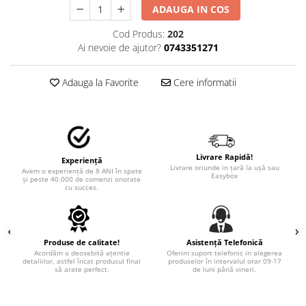
ADAUGA IN COS
TRICOURI PESCUIT/VANATOARE
DAF
TRICOURI SOFERI SI SOFERITE
Cod Produs:
202
IVECO
Ai nevoie de ajutor?
0743351271
MAN
MERCEDES CAMIOANE
Adauga la Favorite
Cere informatii
RENAULT CAMIOANE
VOLVO CAMIOANE
STICKERE MOTO/ATV
18+ STICKER
Livrare Rapidă!
Experiență
4X4/OFF ROAD STICKER
Livrare oriunde in țară la ușă sau
Avem o experiență de 8 ANI în spate
Easybox
și peste 40.000 de comenzi onorate
BABY ON BOARD
cu succes.
CAR AUDIO
DIVERSE
Produse de calitate!
Asistență Telefonică
DRIFT
Acordăm o deosebită ațentie
Oferim suport telefonic in alegerea
detaliilor, astfel încat produsul final
produselor în intervalul orar 09-17
să arate perfect.
de luni până vineri.
LOW STICKERS
PARASOLARE