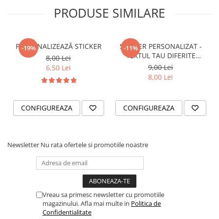
PRODUSE SIMILARE
VANATOARE - PESCUIT
PERSONALIZEAZĂ STICKER
STICKER PERSONALIZAT -
-19%
-11%
TEXTUL TAU DIFERITE
8,00 Lei
FONTURI
9,00 Lei
6,50 Lei
8,00 Lei
CONFIGUREAZA
CONFIGUREAZA
Newsletter
Nu rata ofertele si promotiile noastre
Vreau sa primesc newsletter cu promotiile
magazinului. Afla mai multe in
Politica de
Confidentialitate