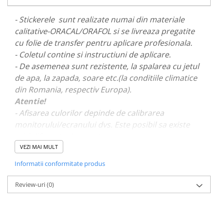
PAUL WALKER STICKER
- Stickerele sunt realizate numai din materiale
PENTRU FETE
calitative-ORACAL/ORAFOL si se livreaza pregatite
PRODUSE IN TRENDING
cu folie de transfer pentru aplicare profesionala.
SETURI STICKERE
- Coletul contine si instructiuni de aplicare.
- De asemenea sunt rezistente, la spalarea cu jetul
STICKERE CAPAC REZERVOR
de apa, la zapada, soare etc.(la conditiile climatice
STICKERE CRĂCIUN
din Romania, respectiv Europa).
STICKERE CU ANIMALE
Atentie!
- Afisarea culorilor depinde de calibrarea
STICKERE GEAM MIC
monitorului/ecranului dvs. Este posibil sa existe
STICKERE JDM
mici diferente de nuante.
STICKERE PENTRU CAPOTA
VEZI MAI MULT
STICKERE PENTRU LATERALE
- Pentru stickere personalizate si pentru a vizualiza
Informatii conformitate produs
portofoliul nostru va rugam sa ne contactati
aici!
STICKERE PERSONALIZATE
Review-uri
(0)
STICKERE PRAGURI
STICKERE PRINTATE
STICKERE UTILAJE AGRICOLE